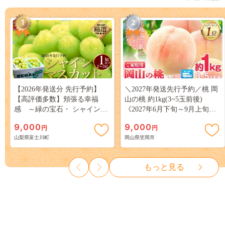
1
2
【2026年発送分 先行予約】
＼2027年発送先行予約／桃 岡
【高評価多数】頬張る幸福
山の桃 約1kg(3~5玉前後)
感 ～緑の宝石・ シャインマ
《2027年6月下旬～9月上旬頃
スカット ～ １ｋｇ以上（２～
出荷》 ご家庭用 訳あり 白桃
9,000
9,000
円
円
３房） フルーツ 山梨県産 果
岡山 はくとう スイーツ フル
山梨県富士川町
岡山県笠岡市
物 くだもの シャイン マスカ
ーツ 果物 デザート 旬 モモ も
ット ぶどう ブドウ 葡萄 大粒
も 先行予約 送料無料 果物 岡
種なし 先行予約 富士川町
山県 笠岡市 清水白桃 白鳳 白
もっと見る
10000円 一万円 9000円 九千円
麗 クール便---
kasaoka_zsy_419_100---