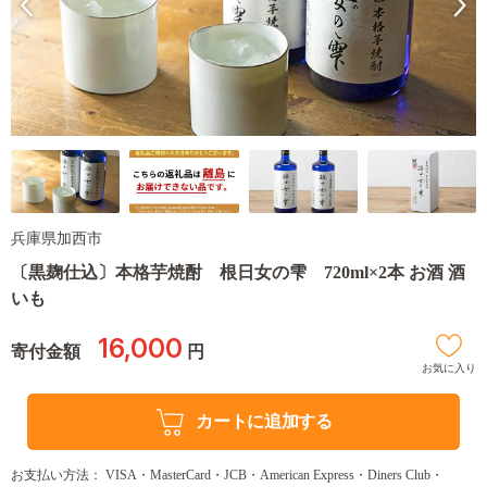
兵庫県加西市
〔黒麹仕込〕本格芋焼酎 根日女の雫 720ml×2本 お酒 酒
いも
16,000
寄付金額
円
お気に入り
カートに追加する
お支払い方法： VISA・MasterCard・JCB・American Express・Diners Club・