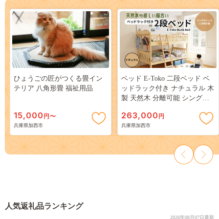
ひょうごの匠がつくる畳イン
ベッド E-Toko 二段ベッド ベ
テリア 八角形畳 福祉用品
ッドラック付き ナチュラル 木
製 天然木 分離可能 シングル
入園祝い 入学祝い 子供用 子
15,000
263,000
円〜
円
供 子供部屋 はしご ハシゴ イ
兵庫県加西市
兵庫県加西市
ンテリア 家具 寝具 ベッドラ
ック 日用品 市場家具 いちば
イチバ ICHIBA koti
人気返礼品ランキング
2026年08月07日最新