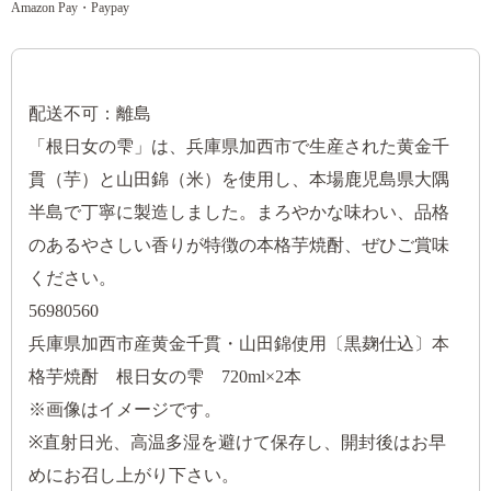
Amazon Pay・Paypay
配送不可：離島
「根日女の雫」は、兵庫県加西市で生産された黄金千
貫（芋）と山田錦（米）を使用し、本場鹿児島県大隅
半島で丁寧に製造しました。まろやかな味わい、品格
のあるやさしい香りが特徴の本格芋焼酎、ぜひご賞味
ください。
56980560
兵庫県加西市産黄金千貫・山田錦使用〔黒麹仕込〕本
格芋焼酎 根日女の雫 720ml×2本
※画像はイメージです。
※直射日光、高温多湿を避けて保存し、開封後はお早
めにお召し上がり下さい。