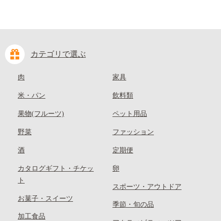
カテゴリで選ぶ
肉
家具
米・パン
飲料類
果物(フルーツ)
ペット用品
野菜
ファッション
酒
定期便
カタログギフト・チケッ
卵
ト
スポーツ・アウトドア
お菓子・スイーツ
季節・旬の品
加工食品