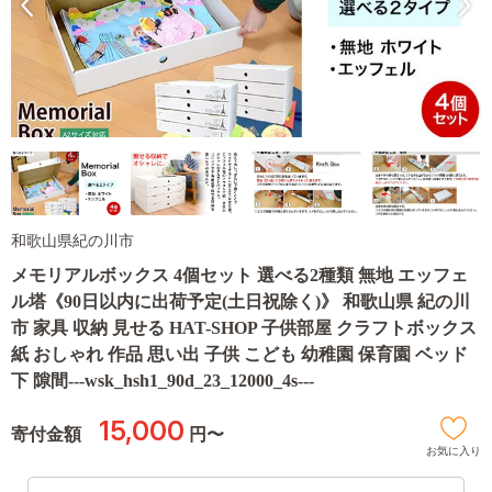
和歌山県紀の川市
メモリアルボックス 4個セット 選べる2種類 無地 エッフェ
ル塔《90日以内に出荷予定(土日祝除く)》 和歌山県 紀の川
市 家具 収納 見せる HAT-SHOP 子供部屋 クラフトボックス
紙 おしゃれ 作品 思い出 子供 こども 幼稚園 保育園 ベッド
下 隙間---wsk_hsh1_90d_23_12000_4s---
15,000
寄付金額
円〜
お気に入り