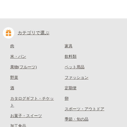
カテゴリで選ぶ
肉
家具
米・パン
飲料類
果物(フルーツ)
ペット用品
野菜
ファッション
酒
定期便
カタログギフト・チケッ
卵
ト
スポーツ・アウトドア
お菓子・スイーツ
季節・旬の品
加工食品