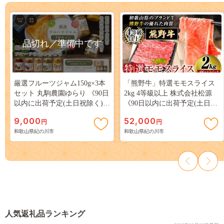
品切れ／準備中です
厳選フルーツジャム150g×3本
「熊野牛」特選モモスライス
セット 丸駒農園ゆらり 《90日
2kg 4等級以上 株式会社松源
以内に出荷予定(土日祝除く)》
《90日以内に出荷予定(土日祝
和歌山県 紀の川市 ---
除く)》 和歌山県 紀の川市---
9,000
52,000
円
円
wsk_yrjam_90d_22_9000_3p---
wsk_fmgmsr_90d_22_52000_2000
和歌山県紀の川市
和歌山県紀の川市
--
人気返礼品ランキング