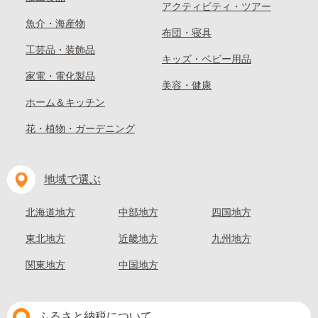
アクティビティ・ツアー
魚介・海産物
布団・寝具
工芸品・装飾品
キッズ・ベビー用品
家電・電化製品
美容・健康
ホーム＆キッチン
花・植物・ガーデニング
地域で選ぶ
北海道地方
中部地方
四国地方
東北地方
近畿地方
九州地方
関東地方
中国地方
ふるさと納税について