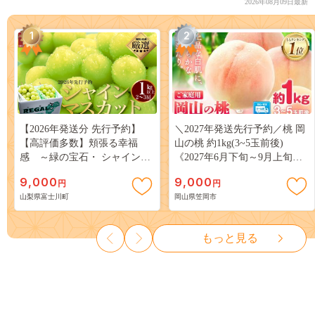
2026年08月09日最新
1
2
【2026年発送分 先行予約】
＼2027年発送先行予約／桃 岡
【高評価多数】頬張る幸福
山の桃 約1kg(3~5玉前後)
感 ～緑の宝石・ シャインマ
《2027年6月下旬～9月上旬頃
スカット ～ １ｋｇ以上（２～
出荷》 ご家庭用 訳あり 白桃
9,000
9,000
円
円
３房） フルーツ 山梨県産 果
岡山 はくとう スイーツ フル
山梨県富士川町
岡山県笠岡市
物 くだもの シャイン マスカ
ーツ 果物 デザート 旬 モモ も
ット ぶどう ブドウ 葡萄 大粒
も 先行予約 送料無料 果物 岡
種なし 先行予約 富士川町
山県 笠岡市 清水白桃 白鳳 白
もっと見る
10000円 一万円 9000円 九千円
麗 クール便---
kasaoka_zsy_419_100---