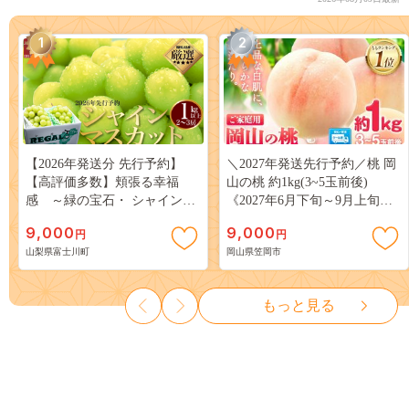
1
2
【2026年発送分 先行予約】
＼2027年発送先行予約／桃 岡
【高評価多数】頬張る幸福
山の桃 約1kg(3~5玉前後)
感 ～緑の宝石・ シャインマ
《2027年6月下旬～9月上旬頃
スカット ～ １ｋｇ以上（２～
出荷》 ご家庭用 訳あり 白桃
9,000
9,000
円
円
３房） フルーツ 山梨県産 果
岡山 はくとう スイーツ フル
山梨県富士川町
岡山県笠岡市
物 くだもの シャイン マスカ
ーツ 果物 デザート 旬 モモ も
ット ぶどう ブドウ 葡萄 大粒
も 先行予約 送料無料 果物 岡
種なし 先行予約 富士川町
山県 笠岡市 清水白桃 白鳳 白
もっと見る
10000円 一万円 9000円 九千円
麗 クール便---
kasaoka_zsy_419_100---