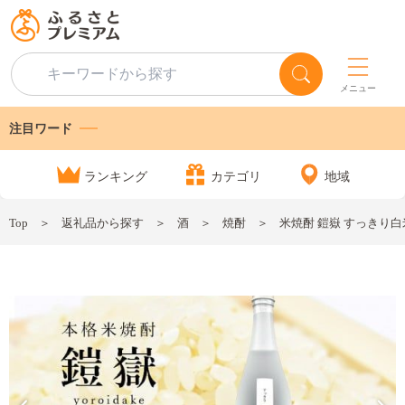
メニュー
注目ワード
ランキング
カテゴリ
地域
Top
返礼品から探す
酒
焼酎
米焼酎 鎧嶽 すっきり白米