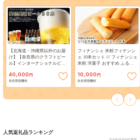
【北海道・沖縄県以外のお届
フィナンシェ 米粉フィナンシ
け】【奈良県のクラフトビー
ェ 10本セット /// フィナンシェ
ル】インターナショナルビア
米粉 洋菓子 おすすめ ふるさ
カップ金賞受賞ブルワリー 曽
と納税 返礼品 人気の品 お礼
40,000
10,000
円
円
爾高原ビール 20本セット /// ビ
の品 10000円 寄付
奈良県曽爾村
奈良県曽爾村
ール クラフトビール 地ビール
お得な返礼品 クラフト クラフ
トビール飲み比べ クラフトビ
ールおつまみ クラフトビール
飲み比べ 地ビール 飲み比べ
美味しい 瓶ビール 人気のしな
人気 人気ランキング 人気商品
beer 人気の品 お礼の品 人気の
人気返礼品ランキング
品
2026年08月09日最新