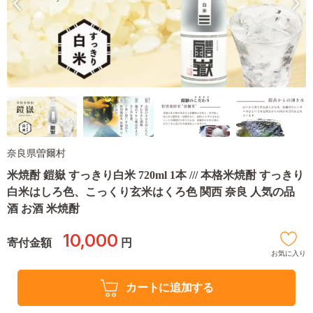
奈良県曽爾村
米焼酎 鎧嶽 すっきり白米 720ml 1本 /// 本格米焼酎 すっきり
白米はしろ色、こっくり玄米はくろ色 関西 奈良 人気の品
酒 お酒 米焼酎
10,000
寄付金額
円
お気に入り
カートに追加する