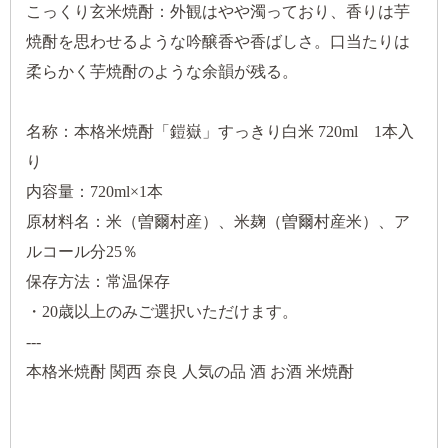
こっくり玄米焼酎：外観はやや濁っており、香りは芋
焼酎を思わせるような吟醸香や香ばしさ。口当たりは
柔らかく芋焼酎のような余韻が残る。
名称：本格米焼酎「鎧嶽」すっきり白米 720ml 1本入
り
内容量：720ml×1本
原材料名：米（曽爾村産）、米麹（曽爾村産米）、ア
ルコール分25％
保存方法：常温保存
・20歳以上のみご選択いただけます。
---
本格米焼酎 関西 奈良 人気の品 酒 お酒 米焼酎