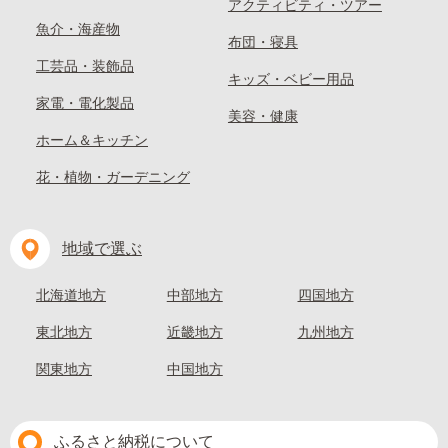
アクティビティ・ツアー
魚介・海産物
布団・寝具
工芸品・装飾品
キッズ・ベビー用品
家電・電化製品
美容・健康
ホーム＆キッチン
花・植物・ガーデニング
地域で選ぶ
北海道地方
中部地方
四国地方
東北地方
近畿地方
九州地方
関東地方
中国地方
ふるさと納税について