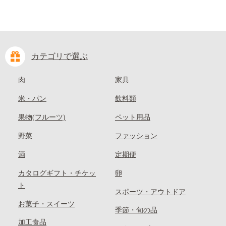
カテゴリで選ぶ
肉
家具
米・パン
飲料類
果物(フルーツ)
ペット用品
野菜
ファッション
酒
定期便
カタログギフト・チケッ
卵
ト
スポーツ・アウトドア
お菓子・スイーツ
季節・旬の品
加工食品