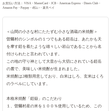
お支払い方法： VISA・MasterCard・JCB・American Express・Diners Club・
Amazon Pay・Paypay・d払い・楽天ペイ
＜山間の小さな村にたたずむ小さな酒蔵の米焼酎＞
曽爾村のシンボルの１つでもある鎧岳は、あたかも天
を摩す鎧を着たような雄々しい岩山であることから名
付けられたと言われています。
この地の守り神として大昔から大切にされている鎧岳
の麓で、美味しい米焼酎が生まれました。
米焼酎は2種類用意しており、白米はしろ、玄米はくろ
のラベルにしています。
本格米焼酎「鎧嶽」のこだわり
１、曽爾村産の米を１００％使用しているため、この