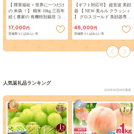
【 障害福祉 × 世界に一つだけ
【ギフト対応可】 超音波 美顔
の 米袋 ！】 精米 10kg 三百年
器 【 NEW 美ルル クラッシィ
続く農家の 有機特別栽培 コシ
】 グロスゴールド 美顔器専用
ヒカリ 米 支援 こめ コメ 有機
美ルル ｂ2 モイスチャージェ
17,000
46,000
円
円
栽培 こしひかり 農楽里 のら
ル(50g) 付 超音波美顔器 イオ
茨城県つくばみらい市
茨城県つくばみらい市
り [AC55-NT]
ン導入 イオン導出 美容 美顔
器 超音波 イオン 振動 エステ
美容家電 自宅エステ 自宅ケア
［DD19-NT］
人気返礼品ランキング
2026年08月08日最新
1
2