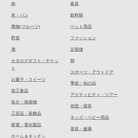
肉
家具
米・パン
飲料類
果物(フルーツ)
ペット用品
野菜
ファッション
酒
定期便
カタログギフト・チケッ
卵
ト
スポーツ・アウトドア
お菓子・スイーツ
季節・旬の品
加工食品
アクティビティ・ツアー
魚介・海産物
布団・寝具
工芸品・装飾品
キッズ・ベビー用品
家電・電化製品
美容・健康
ホーム＆キッチン