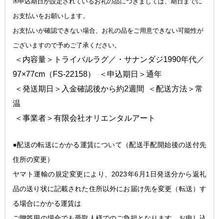
※申込期日が設定されているお礼の品につきましては、期日までに
お支払いをお願いします。
お支払いが確認できない場合、お礼の品をご用意できない可能性が
ございますので予めご了承ください。
 ＜内容量＞トライバルラグ／・サナンダジ1990年代／
97×77cm（FS-22158）  ＜申込期日＞通年
 ＜発送期日＞入金確認後から約2週間  ＜配送方法＞常
温
 ＜事業者＞有限会社オリエンタルアート
●配送の転送にかかる運
賃について（配送手配開始後の送付先
住所の変更）
ヤマト運輸の規定変更により、2023年6月1日発送分から返礼
品の送り状に記載された住所以外にお届け先を変更（転送）す
る場合にかかる運賃は
ご贈答用の場合でも受取人様でのご負担となります。お申し込