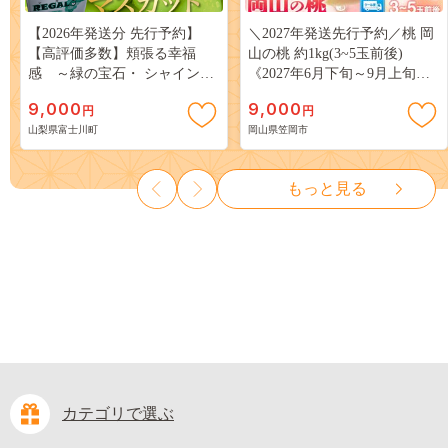
【2026年発送分 先行予約】
＼2027年発送先行予約／桃 岡
【高評価多数】頬張る幸福
山の桃 約1kg(3~5玉前後)
感 ～緑の宝石・ シャインマ
《2027年6月下旬～9月上旬頃
スカット ～ １ｋｇ以上（２～
出荷》 ご家庭用 訳あり 白桃
9,000
9,000
円
円
３房） フルーツ 山梨県産 果
岡山 はくとう スイーツ フル
山梨県富士川町
岡山県笠岡市
物 くだもの シャイン マスカ
ーツ 果物 デザート 旬 モモ も
ット ぶどう ブドウ 葡萄 大粒
も 先行予約 送料無料 果物 岡
種なし 先行予約 富士川町
山県 笠岡市 清水白桃 白鳳 白
もっと見る
10000円 一万円 9000円 九千円
麗 クール便---
kasaoka_zsy_419_100---
カテゴリで選ぶ