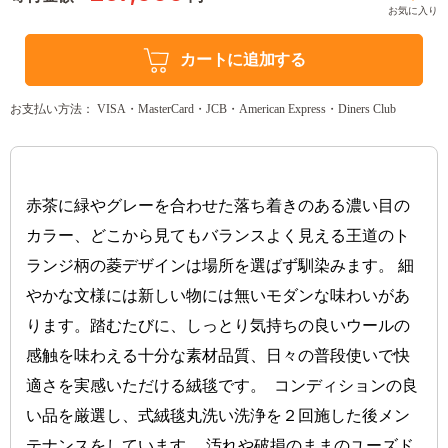
お気に入り
カートに追加する
お支払い方法： VISA・MasterCard・JCB・American Express・Diners Club
赤茶に緑やグレーを合わせた落ち着きのある濃い目の
カラー、どこから見てもバランスよく見える王道のト
ランジ柄の菱デザインは場所を選ばず馴染みます。 細
やかな文様には新しい物には無いモダンな味わいがあ
ります。踏むたびに、しっとり気持ちの良いウールの
感触を味わえる十分な素材品質、日々の普段使いで快
適さを実感いただける絨毯です。  コンディションの良
い品を厳選し、式絨毯丸洗い洗浄を２回施した後メン
テナンスをしています。 汚れや破損のままのユーズド