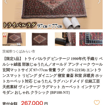
茨城県つくばみらい市
【限定1品】 トライバルラグ ビンテージ 1990年代 手織り ペ
ルシャ絨毯 部族じゅうたん／オールド アンティーク ウール
玄関マットサイズ 97×77cm 骨董 ラグ （FS-22158) エントラ
ンスマット リビング ダイニング 寝室 書斎 和室 床暖房 ホッ
トカーペット対応 じゅうたん ラグ ハンドメイド 伝統工芸
天然素材 ヴィンテージ ラグマット カーペット インテリア
モダン おしゃれ クラシック [BP188-NT]
267,000
寄付金額
円