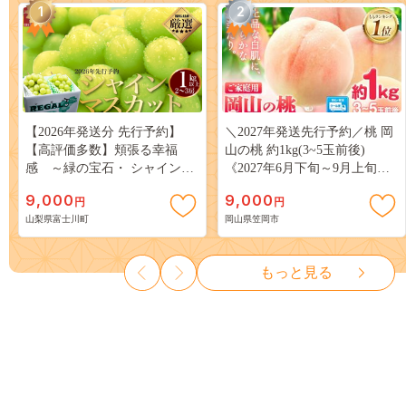
1
2
【2026年発送分 先行予約】
＼2027年発送先行予約／桃 岡
【高評価多数】頬張る幸福
山の桃 約1kg(3~5玉前後)
感 ～緑の宝石・ シャインマ
《2027年6月下旬～9月上旬頃
スカット ～ １ｋｇ以上（２～
出荷》 ご家庭用 訳あり 白桃
9,000
9,000
円
円
３房） フルーツ 山梨県産 果
岡山 はくとう スイーツ フル
山梨県富士川町
岡山県笠岡市
物 くだもの シャイン マスカ
ーツ 果物 デザート 旬 モモ も
ット ぶどう ブドウ 葡萄 大粒
も 先行予約 送料無料 果物 岡
種なし 先行予約 富士川町
山県 笠岡市 清水白桃 白鳳 白
もっと見る
10000円 一万円 9000円 九千円
麗 クール便---
kasaoka_zsy_419_100---