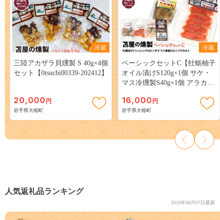
冷蔵
冷蔵
三陸アカザラ貝燻製 S 40g×4個
ベーシックセットC【牡蛎柚子
セット【0tsuchi00339-202412】
オイル漬けS120g×1個 サケ・
マス冷燻製S40g×1個 アラカル
ト10g×3個入り1セット】
20,000
16,000
円
円
【0tsuchi00172-202412】
岩手県大槌町
岩手県大槌町
人気返礼品ランキング
2026年08月07日最新