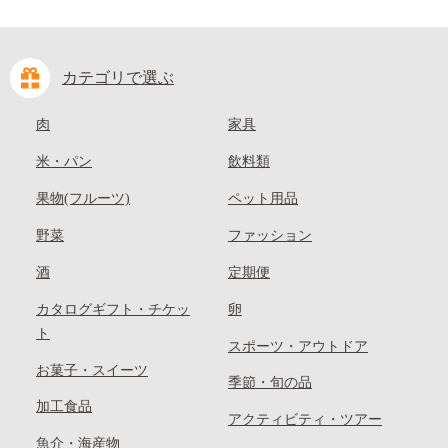
カテゴリで選ぶ
肉
家具
米・パン
飲料類
果物(フルーツ)
ペット用品
野菜
ファッション
酒
定期便
カタログギフト・チケッ
卵
ト
スポーツ・アウトドア
お菓子・スイーツ
季節・旬の品
加工食品
アクティビティ・ツアー
魚介・海産物