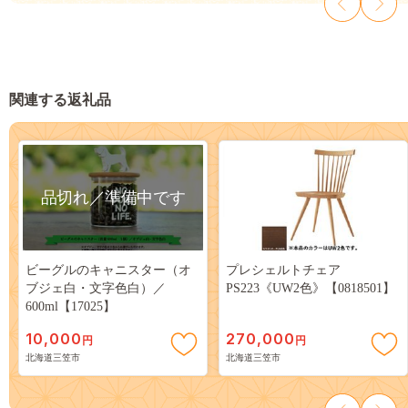
関連する返礼品
品切れ／準備中です
ビーグルのキャニスター（オ
プレシェルトチェア
ブジェ白・文字色白）／
PS223《UW2色》【0818501】
600ml【17025】
10,000
270,000
円
円
北海道三笠市
北海道三笠市