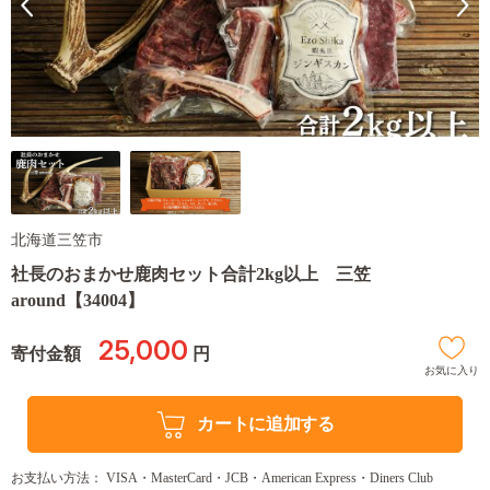
北海道三笠市
社長のおまかせ鹿肉セット合計2kg以上 三笠
around【34004】
25,000
寄付金額
円
お気に入り
カートに追加する
お支払い方法： VISA・MasterCard・JCB・American Express・Diners Club