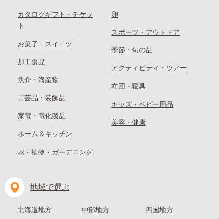
カタログギフト・チケッ
卵
ト
スポーツ・アウトドア
お菓子・スイーツ
季節・旬の品
加工食品
アクティビティ・ツアー
魚介・海産物
布団・寝具
工芸品・装飾品
キッズ・ベビー用品
家電・電化製品
美容・健康
ホーム＆キッチン
花・植物・ガーデニング
地域で選ぶ
北海道地方
中部地方
四国地方