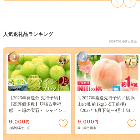
人気返礼品ランキング
2026年08月08日最新
1
2
【2026年発送分 先行予約】
＼2027年発送先行予約／桃 岡
【高評価多数】頬張る幸福
山の桃 約1kg(3~5玉前後)
感 ～緑の宝石・ シャインマ
《2027年6月下旬～9月上旬頃
スカット ～ １ｋｇ以上（２～
出荷》 ご家庭用 訳あり 白桃
9,000
9,000
円
円
３房） フルーツ 山梨県産 果
岡山 はくとう スイーツ フル
山梨県富士川町
岡山県笠岡市
物 くだもの シャイン マスカ
ーツ 果物 デザート 旬 モモ も
ット ぶどう ブドウ 葡萄 大粒
も 先行予約 送料無料 果物 岡