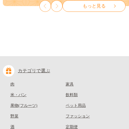
種なし 先行予約 富士川町
山県 笠岡市 清水白桃 白鳳 白
もっと見る
10000円 一万円 9000円 九千円
麗 クール便---
kasaoka_zsy_419_100---
カテゴリで選ぶ
肉
家具
米・パン
飲料類
果物(フルーツ)
ペット用品
野菜
ファッション
酒
定期便