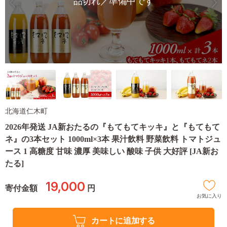
品切れ／準備中です
北海道仁木町
2026年発送 JA新おたるの『もてもてキッキ』と『もてもて
ネ』の3本セット 1000ml×3本 果汁飲料 野菜飲料 トマトジュ
ース 1 高糖度 甘味 濃厚 美味しい 酸味 子供 大好評 [JA新お
たる]
19,000
寄付金額
円
お気に入り
カートに追加する