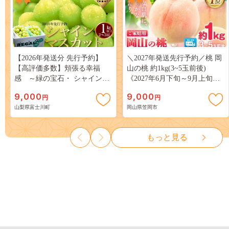
【2026年発送分 先行予約】
＼2027年発送先行予約／桃 岡
【高評価多数】頬張る幸福
山の桃 約1kg(3~5玉前後)
感 ～緑の宝石・ シャインマ
《2027年6月下旬～9月上旬頃
スカット ～ １ｋｇ以上（２～
出荷》 ご家庭用 訳あり 白桃
9,000
9,000
円
円
３房） フルーツ 山梨県産 果
岡山 はくとう スイーツ フル
山梨県富士川町
岡山県笠岡市
物 くだもの シャイン マスカ
ーツ 果物 デザート 旬 モモ も
ット ぶどう ブドウ 葡萄 大粒
も 先行予約 送料無料 果物 岡
種なし 先行予約 富士川町
山県 笠岡市 清水白桃 白鳳 白
もっと見る
10000円 一万円 9000円 九千円
麗 クール便---
kasaoka_zsy_419_100---