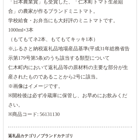
「日本農業賞」も受賞した、「仁木町トマト生産組
合」の農家が作るブランドミニトマト。
学校給食・お弁当にも大好評のミニトマトです。
1000ml×3本
（もてもてネ2本、もてもてキッキ1本）
※ふるさと納税返礼品地場産品基準(平成31年総務省告
示第179号第5条)のうち該当する類型について
仁木町内において返礼品等の原材料の主要な部分が生
産されたものであることから2号に該当。
※画像はイメージです。
※開栓後は必ず冷蔵庫に保管し、お早めにお飲みくだ
さい。
※商品コード: 56131130
返礼品カテゴリ／ブランドカテゴリ