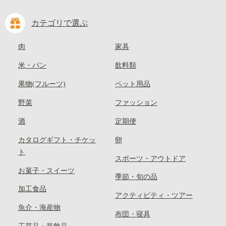
カテゴリで選ぶ
肉
家具
米・パン
飲料類
果物(フルーツ)
ペット用品
野菜
ファッション
酒
定期便
カタログギフト・チケッ
卵
ト
スポーツ・アウトドア
お菓子・スイーツ
季節・旬の品
加工食品
アクティビティ・ツアー
魚介・海産物
布団・寝具