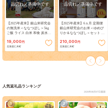
品切れ／準備中です
品切れ／準備中です
【2025年産米】銀山米研究会
【2025年産米】6ヵ月 定期便
の無洗米＜ななつぼし＞5kg
銀山米研究会のお米＜ゆめぴ
ご飯 ライス 白米 和食 炭水化
りか＆ななつぼし＞セット 計
物 主食 おにぎり お弁当 銘柄
10kg（各1袋×5kgずつ）ご飯
19,000
210,000
円
円
米 ブランド米 産地直送 [株式
ライス 白米 精米 ブランド米
北海道仁木町
北海道仁木町
会社 松原米穀]
おにぎり お弁当 北海道産 産
地直送 時短 [株式会社 松原米
穀]
人気返礼品ランキング
2026年08月07日最新
1
2