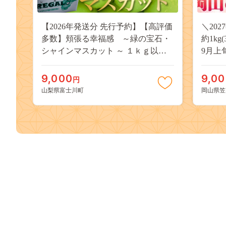
【2026年発送分 先行予約】【高評価
＼20
多数】頬張る幸福感 ～緑の宝石・
約1kg
シャインマスカット ～ １ｋｇ以上
9月上
（２～３房） フルーツ 山梨県産 果
桃 岡
物 くだもの シャイン マスカット ぶ
果物 
9,000
9,0
円
どう ブドウ 葡萄 大粒 種なし 先行予
送料無
山梨県富士川町
岡山県笠
約 富士川町 10000円 一万円 9000円
桃 白鳳
九千円
kasaok