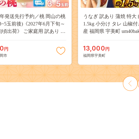
27年発送先行予約／桃 岡山の桃
うなぎ 訳あり 蒲焼 特大 
(3~5玉前後)《2027年6月下旬～
1.5kg 小分け タレ 山椒
旬頃出荷》 ご家庭用 訳あり 白
産 福岡県 宇美町 um40bak8
山 はくとう スイーツ フルーツ
揃い 規格外 家庭用 鰻 ウナギ
デザート 旬 モモ もも 先行予約
うなぎ蒲焼 鰻蒲焼き 蒲
00
13,000
円
円
料 果物 岡山県 笠岡市 清水白
き 真空パック 個包装 冷凍 
岡市
福岡県宇美町
 白麗 クール便---
13000円
a_zsy_419_100---