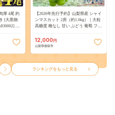
肉厚 4尾 約
【2026年先行予約】山梨県産 シャイ
付き [大黒物
ンマスカット 2房（約1.0kg）｜大粒
30002] 不
高糖度 種なし 甘い ぶどう 葡萄 フル
 unagi
ーツ 果物 産地直送 贈答用 送料無料
焼き かば焼
JX003
12,000
円
13000
山梨県都留市
ランキングをもっと見る