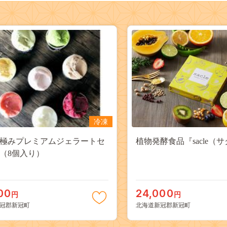
冷凍
極みプレミアムジェラートセ
植物発酵食品『sacle（
 （8個入り）
00
24,000
円
円
冠郡新冠町
北海道新冠郡新冠町