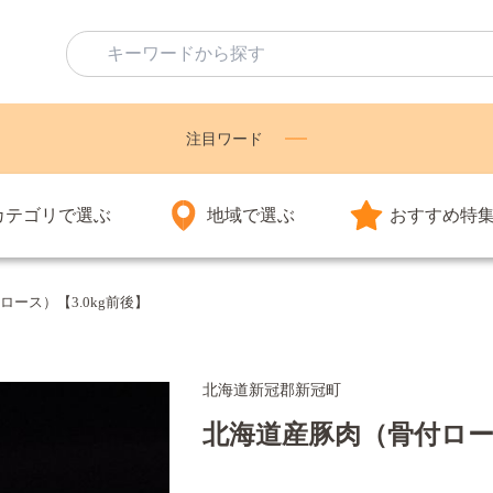
注目ワード
カテゴリで選ぶ
地域で選ぶ
おすすめ特
ース）【3.0kg前後】
北海道新冠郡新冠町
北海道産豚肉（骨付ロース