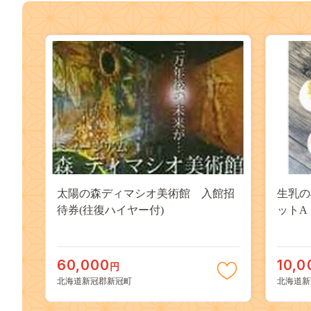
太陽の森ディマシオ美術館 入館招
生乳の
待券(往復ハイヤー付)
ットA
60,000
10,0
円
北海道新冠郡新冠町
北海道新