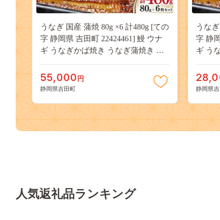
うなぎ 国産 蒲焼 80g ×6 計480g [ての
うなぎ 
字 静岡県 吉田町 22424461] 鰻 ウナ
字 静岡
ギ うなぎかば焼き うなぎ蒲焼き 鰻
ギ う
蒲焼 鰻蒲焼き ウナギかば焼き 真空
蒲焼 
パック 蒲焼 タレ たれ 静岡県産
パック
55,000
28,
円
unagi
unagi
静岡県吉田町
静岡県吉
人気返礼品ランキング