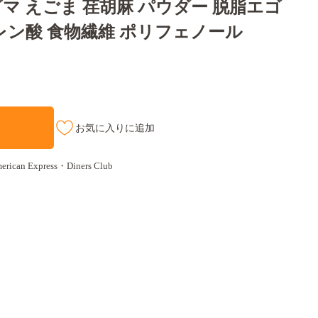
産 エゴマ えごま 荏胡麻 パウダー 脱脂エゴ
ノレン酸 食物繊維 ポリフェノール
お気に入りに追加
an Express・Diners Club