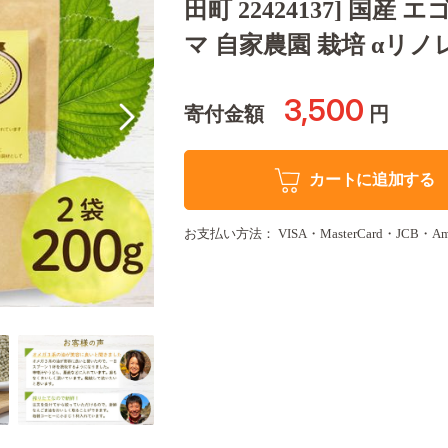
田町 22424137] 国
マ 自家農園 栽培 αリ
3,500
寄付金額
円
カートに追加する
お支払い方法： VISA・MasterCard・JCB・Americ