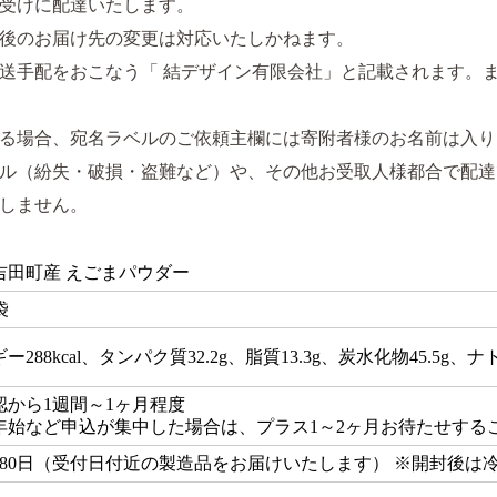
受けに配達いたします。
後のお届け先の変更は対応いたしかねます。
送手配をおこなう「 結デザイン有限会社」と記載されます。
る場合、宛名ラベルのご依頼主欄には寄附者様のお名前は入り
ル（紛失・破損・盗難など）や、その他お受取人様都合で配達
しません。
吉田町産 えごまパウダー
袋
ー288kcal、タンパク質32.2g、脂質13.3g、炭水化物45.5g、ナ
認から1週間～1ヶ月程度
年始など申込が集中した場合は、プラス1～2ヶ月お待たせする
180日（受付日付近の製造品をお届けいたします） ※開封後は