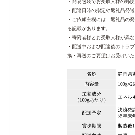
・簡易包装でお受取人様の郵便
・配達日時の指定や返礼品発送
・ご依頼主欄には、返礼品の発
る記載があります。
・寄附者様とお受取人様が異な
・配送中および配達後のトラブ
換・再送のご要望はお受けいた
名称
静岡県
内容量
100g×2
栄養成分
エネルギ
（100gあたり）
決済確
配送予定
※年末
賞味期限
製造後