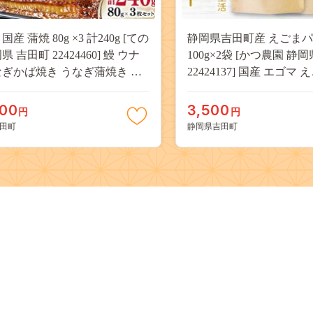
国産 蒲焼 80g ×3 計240g [ての
静岡県吉田町産 えごま
県 吉田町 22424460] 鰻 ウナ
100g×2袋 [かつ農園 静
なぎかば焼き うなぎ蒲焼き 鰻
22424137] 国産 エゴマ
鰻蒲焼き ウナギかば焼き 真空
パウダー 脱脂エゴマ 自
 蒲焼 タレ たれ 静岡県産
αリノレン酸 食物繊維 
000
3,500
円
円
ル
田町
静岡県吉田町