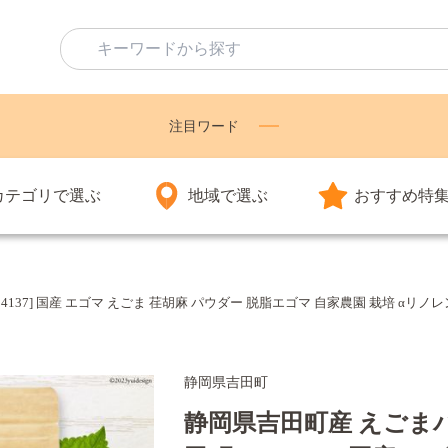
注目ワード
カテゴリで選ぶ
地域で選ぶ
おすすめ特
424137] 国産 エゴマ えごま 荏胡麻 パウダー 脱脂エゴマ 自家農園 栽培 αリ
静岡県吉田町
静岡県吉田町産 えごまパウ