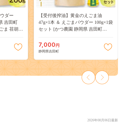
パウダー
【受付後搾油】黄金のえごま油
岡県 吉田町
47g×1本 ＆ えごまパウダー 100g×1袋
 えごま 荏胡麻
セット [かつ農園 静岡県 吉田町
家農園 栽培
22424135] 国産 エゴマ油 えごま油 荏
ポリフェノー
胡麻油 エゴマ えごま 荏胡麻 食用油
7,000
円
静岡県吉田町
2026年08月06日最新