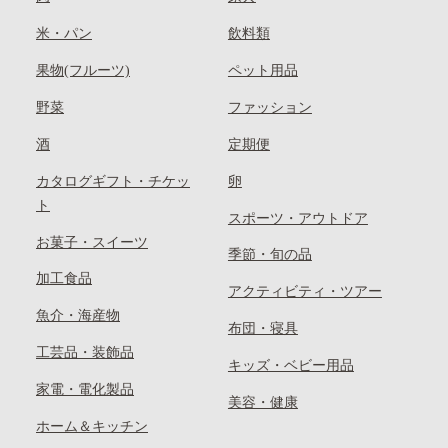
米・パン
飲料類
果物(フルーツ)
ペット用品
野菜
ファッション
酒
定期便
カタログギフト・チケッ
卵
ト
スポーツ・アウトドア
お菓子・スイーツ
季節・旬の品
加工食品
アクティビティ・ツアー
魚介・海産物
布団・寝具
工芸品・装飾品
キッズ・ベビー用品
家電・電化製品
美容・健康
ホーム＆キッチン