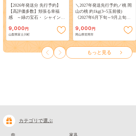
【2026年発送分 先行予約】
＼2027年発送先行予約／桃 岡
【高評価多数】頬張る幸福
山の桃 約1kg(3~5玉前後)
感 ～緑の宝石・ シャインマ
《2027年6月下旬～9月上旬頃
スカット ～ １ｋｇ以上（２～
出荷》 ご家庭用 訳あり 白桃
9,000
9,000
円
円
３房） フルーツ 山梨県産 果
岡山 はくとう スイーツ フル
山梨県富士川町
岡山県笠岡市
物 くだもの シャイン マスカ
ーツ 果物 デザート 旬 モモ も
ット ぶどう ブドウ 葡萄 大粒
も 先行予約 送料無料 果物 岡
種なし 先行予約 富士川町
山県 笠岡市 清水白桃 白鳳 白
もっと見る
10000円 一万円 9000円 九千円
麗 クール便---
kasaoka_zsy_419_100---
カテゴリで選ぶ
肉
家具