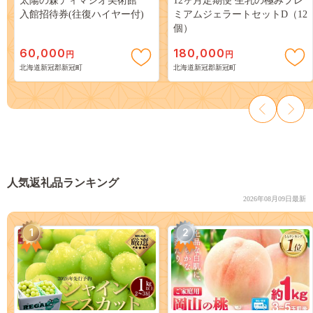
太陽の森ディマシオ美術館
12ヶ月定期便 生乳の極みプレ
入館招待券(往復ハイヤー付)
ミアムジェラートセットD（12
個）
60,000
180,000
円
円
北海道新冠郡新冠町
北海道新冠郡新冠町
人気返礼品ランキング
2026年08月09日最新
1
2