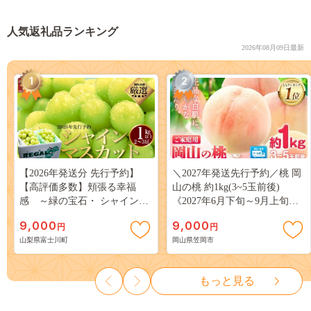
人気返礼品ランキング
2026年08月09日最新
1
2
【2026年発送分 先行予約】
＼2027年発送先行予約／桃 岡
【高評価多数】頬張る幸福
山の桃 約1kg(3~5玉前後)
感 ～緑の宝石・ シャインマ
《2027年6月下旬～9月上旬頃
スカット ～ １ｋｇ以上（２～
出荷》 ご家庭用 訳あり 白桃
9,000
9,000
円
円
３房） フルーツ 山梨県産 果
岡山 はくとう スイーツ フル
山梨県富士川町
岡山県笠岡市
物 くだもの シャイン マスカ
ーツ 果物 デザート 旬 モモ も
ット ぶどう ブドウ 葡萄 大粒
も 先行予約 送料無料 果物 岡
種なし 先行予約 富士川町
山県 笠岡市 清水白桃 白鳳 白
もっと見る
10000円 一万円 9000円 九千円
麗 クール便---
kasaoka_zsy_419_100---