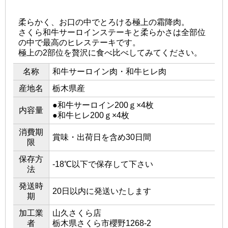
柔らかく、お口の中でとろける極上の霜降肉。
さくら和牛サーロインステーキと柔らかさは全部位
の中で最高のヒレステーキです。
極上の2部位を贅沢に食べ比べしてみてください。
名称
和牛サーロイン肉・和牛ヒレ肉
産地名
栃木県産
●和牛サーロイン200ｇ×4枚
内容量
●和牛ヒレ200ｇ×4枚
消費期
賞味・出荷日を含め30日間
限
保存方
-18℃以下で保存して下さい
法
発送時
20日以内に発送いたします
期
加工業
山久さくら店
者
栃木県さくら市櫻野1268-2