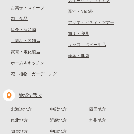
スポーツ・アウトドア
お菓子・スイーツ
季節・旬の品
加工食品
アクティビティ・ツアー
魚介・海産物
布団・寝具
工芸品・装飾品
キッズ・ベビー用品
家電・電化製品
美容・健康
ホーム＆キッチン
花・植物・ガーデニング
地域で選ぶ
北海道地方
中部地方
四国地方
東北地方
近畿地方
九州地方
関東地方
中国地方