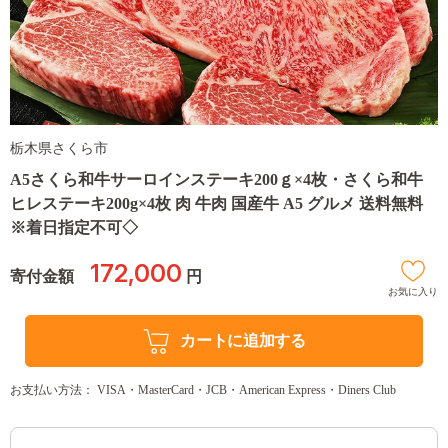
栃木県さくら市
A5さくら和牛サーロインステーキ200ｇ×4枚・さくら和牛
ヒレステーキ200g×4枚 肉 牛肉 国産牛 A5 グルメ 送料無料
※着日指定不可◇
172,000
寄付金額
円
お気に入り
カートに追加する
お支払い方法： VISA・MasterCard・JCB・American Express・Diners Club