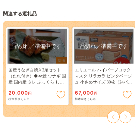
関連する返礼品
品切れ／準備中です
品切れ／準備中です
冷凍
国産うなぎ白焼き2尾セット
エリエール ハイパーブロック
（たれ付き）◆≪鰻 ウナギ 国
マスク リラカラ ピンクベージ
産 国内産 タレ ふっくら しら
ュ 小さめサイズ 30枚（24パッ
やき おうちごはん ご褒美≫
ク）｜大人用 個包装 ウイルス
20,000
67,000
円
円
※着日指定送不可◇
飛沫 かぜ 花粉 ハウスダスト
栃木県さくら市
栃木県さくら市
PM2.5 まとめ買い◇