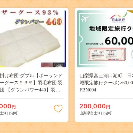
掛け布団 ダブル【ポーランド
山梨県富士河口湖町 日
ーグース９３％】羽毛布団 羽
域限定旅行クーポン60,0
団 【ダウンパワー440】羽毛
FBN004
寝具 肌ふとん 夏用羽毛肌
0×210cm FAG073
,000
200,000
円
円
士河口湖町
山梨県富士河口湖町