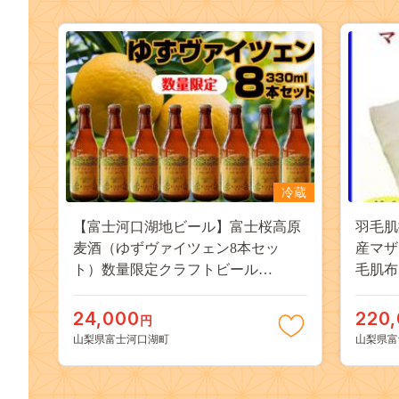
冷蔵
【富士河口湖地ビール】富士桜高原
羽毛肌
麦酒（ゆずヴァイツェン8本セッ
産マザ
ト）数量限定クラフトビール
毛肌布
FAD011
肌ふとん 
布団 19
24,000
220
円
山梨県富士河口湖町
山梨県富