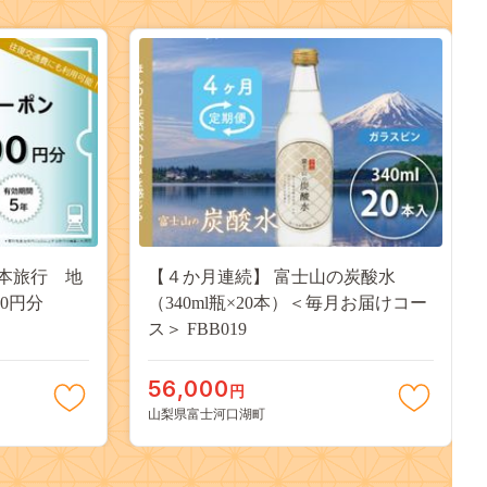
本旅行 地
【４か月連続】 富士山の炭酸水
00円分
（340ml瓶×20本）＜毎月お届けコー
ス＞ FBB019
56,000
円
山梨県富士河口湖町