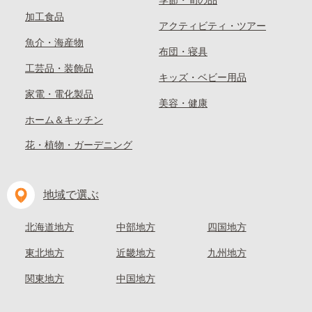
季節・旬の品
加工食品
アクティビティ・ツアー
魚介・海産物
布団・寝具
工芸品・装飾品
キッズ・ベビー用品
家電・電化製品
美容・健康
ホーム＆キッチン
花・植物・ガーデニング
地域で選ぶ
北海道地方
中部地方
四国地方
東北地方
近畿地方
九州地方
関東地方
中国地方