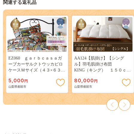
関連する返礼品
EZ060 ｇａｒｂｃａｓａガ
AA124【肌掛け】【シング
ーブカーサルクトウッカピロ
ル】羽毛肌掛け布団
ケースＭサイズ（４３×６３ｃ
KING（キング） １５０ｃｍ
ｍ）
ｘ2１０ｃｍ （羽毛肌掛けふ
5,000
80,000
円
円
とん）
山梨県都留市
山梨県都留市