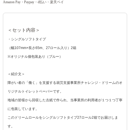
Amazon Pay・Paypay・d払い・楽天ペイ
＜セット内容＞
・シングルソフトタイプ
（幅107mm×長さ65m、27ロール入り）2箱
※オリジナル個包装あり（ブルー）
＜紹介文＞
障がい者の「働く」を支援する就労支援事業所チャレンジ・ドリームのオ
リジナルトイレットペーパーです。
地域の皆様から回収した古紙で作られ、当事業所の利用者が１つ１つ丁寧
に包装しています。
このドリームロールをシングルソフトタイプ27ロール2箱でお届けしま
す。