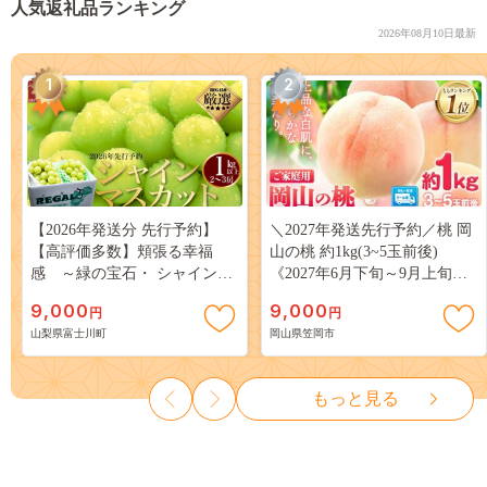
人気返礼品ランキング
2026年08月10日最新
1
2
【2026年発送分 先行予約】
＼2027年発送先行予約／桃 岡
【高評価多数】頬張る幸福
山の桃 約1kg(3~5玉前後)
感 ～緑の宝石・ シャインマ
《2027年6月下旬～9月上旬頃
スカット ～ １ｋｇ以上（２～
出荷》 ご家庭用 訳あり 白桃
9,000
9,000
円
円
３房） フルーツ 山梨県産 果
岡山 はくとう スイーツ フル
山梨県富士川町
岡山県笠岡市
物 くだもの シャイン マスカ
ーツ 果物 デザート 旬 モモ も
ット ぶどう ブドウ 葡萄 大粒
も 先行予約 送料無料 果物 岡
種なし 先行予約 富士川町
山県 笠岡市 清水白桃 白鳳 白
もっと見る
10000円 一万円 9000円 九千円
麗 クール便---
kasaoka_zsy_419_100---