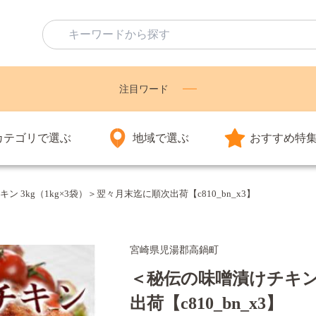
注目ワード
カテゴリで選ぶ
地域で選ぶ
おすすめ特
 3kg（1kg×3袋）＞翌々月末迄に順次出荷【c810_bn_x3】
宮崎県児湯郡高鍋町
＜秘伝の味噌漬けチキン 
出荷【c810_bn_x3】