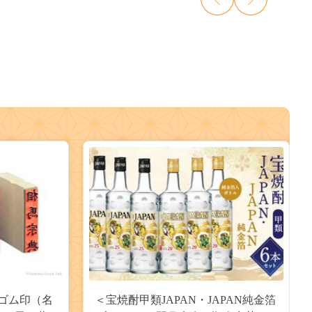
ゴム印（名
＜宝焼酎甲類JAPAN・JAPAN純金箔