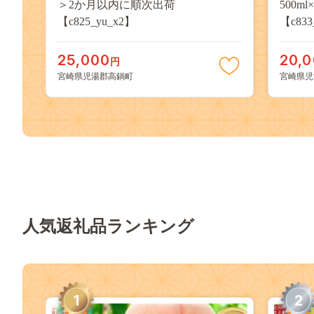
＞2か月以内に順次出荷
500
【c825_yu_x2】
【c833
25,000
20,
円
宮崎県児湯郡高鍋町
宮崎県児
人気返礼品ランキング
1
2