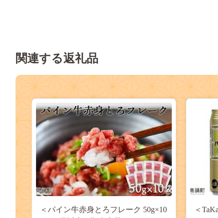
関連する返礼品
＜パイン牛赤身とろフレーク 50g×10
＜TaK