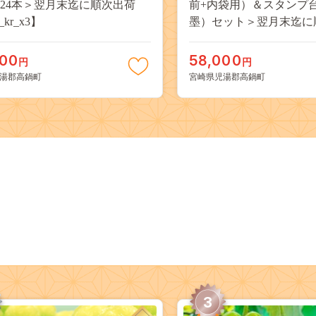
ml×24本＞翌月末迄に順次出荷
前+内袋用）＆スタンプ
_kr_x3】
墨）セット＞翌月末迄に
【c021_su_x2】
000
58,000
円
円
湯郡高鍋町
宮崎県児湯郡高鍋町
3