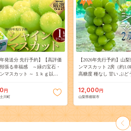
26年発送分 先行予約】【高評価
【2026年先行予約】山梨
頬張る幸福感 ～緑の宝石・
ンマスカット 2房（約1.0
ンマスカット ～ １ｋｇ以上
高糖度 種なし 甘い ぶど
３房） フルーツ 山梨県産 果
ーツ 果物 産地直送 贈答
だもの シャイン マスカット ぶ
JX003
00
12,000
円
円
ブドウ 葡萄 大粒 種なし 先行予
士川町
山梨県都留市
川町 10000円 一万円 9000円