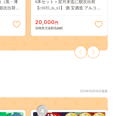
台（黒・薄
6本セット＞翌月末迄に順次出荷
順次出荷
【c1035_is_x1】 酒 宝酒造 アルコー
ル 焼酎
20,000
円
宮崎県児湯郡高鍋町
2026年08月06日最新
4