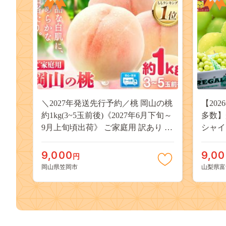
＼2027年発送先行予約／桃 岡山の桃
【20
約1kg(3~5玉前後)《2027年6月下旬～
多数】
9月上旬頃出荷》 ご家庭用 訳あり 白
シャイ
桃 岡山 はくとう スイーツ フルーツ
（２～
果物 デザート 旬 モモ もも 先行予約
物 く
9,000
9,0
円
送料無料 果物 岡山県 笠岡市 清水白
どう 
岡山県笠岡市
山梨県富
桃 白鳳 白麗 クール便---
約 富士
kasaoka_zsy_419_100---
九千円