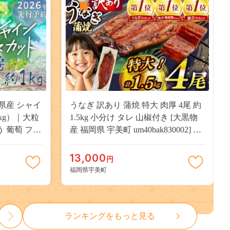
県産 シャイ
うなぎ 訳あり 蒲焼 特大 肉厚 4尾 約
kg）｜大粒
1.5kg 小分け タレ 山椒付き [大黒物
う 葡萄 フル
産 福岡県 宇美町 um40bak830002] 不
用 送料無料
揃い 規格外 家庭用 鰻 ウナギ unagi
うなぎ蒲焼 鰻蒲焼き 蒲焼き かば焼
13,000
円
き 真空パック 個包装 冷凍 13000
福岡県宇美町
13000円
ランキングをもっと見る