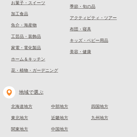
お菓子・スイーツ
季節・旬の品
加工食品
アクティビティ・ツアー
魚介・海産物
布団・寝具
工芸品・装飾品
キッズ・ベビー用品
家電・電化製品
美容・健康
ホーム＆キッチン
花・植物・ガーデニング
地域で選ぶ
北海道地方
中部地方
四国地方
東北地方
近畿地方
九州地方
関東地方
中国地方