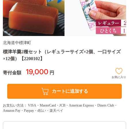
北海道中標津町
標津羊羹2種セット（レギュラーサイズ×2個、一口サイズ
×12個）【2200102】
19,000
寄付金額
円
お気に入り
カートに追加する
お支払い方法： VISA・MasterCard・JCB・American Express・Diners Club・
Amazon Pay・Paypay・d払い・楽天ペイ