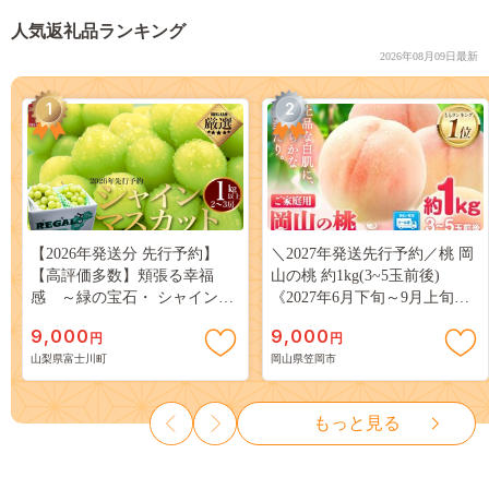
人気返礼品ランキング
2026年08月09日最新
1
2
【2026年発送分 先行予約】
＼2027年発送先行予約／桃 岡
【高評価多数】頬張る幸福
山の桃 約1kg(3~5玉前後)
感 ～緑の宝石・ シャインマ
《2027年6月下旬～9月上旬頃
スカット ～ １ｋｇ以上（２～
出荷》 ご家庭用 訳あり 白桃
9,000
9,000
円
円
３房） フルーツ 山梨県産 果
岡山 はくとう スイーツ フル
山梨県富士川町
岡山県笠岡市
物 くだもの シャイン マスカ
ーツ 果物 デザート 旬 モモ も
ット ぶどう ブドウ 葡萄 大粒
も 先行予約 送料無料 果物 岡
種なし 先行予約 富士川町
山県 笠岡市 清水白桃 白鳳 白
もっと見る
10000円 一万円 9000円 九千円
麗 クール便---
kasaoka_zsy_419_100---