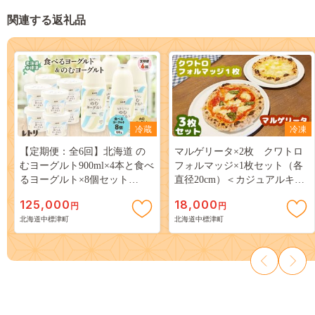
関連する返礼品
冷蔵
冷凍
【定期便：全6回】北海道 の
マルゲリータ×2枚 クワトロ
むヨーグルト900ml×4本と食べ
フォルマッジ×1枚セット（各
るヨーグルト×8個セット
直径20cm）＜カジュアルキッ
【1110103】
チンピエトラ 中標津町の小麦
125,000
18,000
円
円
粉とチーズで焼き上げた、本
北海道中標津町
北海道中標津町
格石窯ピッツァ＞【5600702】