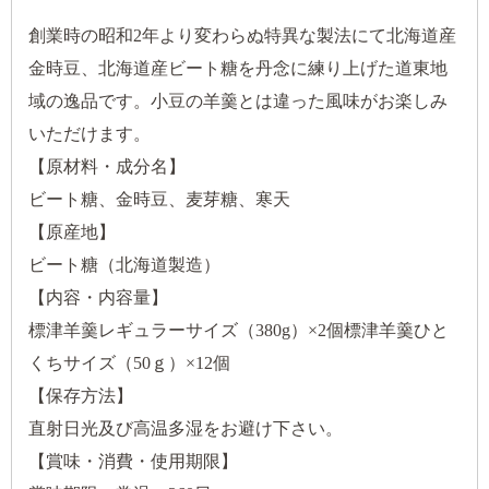
創業時の昭和2年より変わらぬ特異な製法にて北海道産
金時豆、北海道産ビート糖を丹念に練り上げた道東地
域の逸品です。小豆の羊羹とは違った風味がお楽しみ
いただけます。
【原材料・成分名】
ビート糖、金時豆、麦芽糖、寒天
【原産地】
ビート糖（北海道製造）
【内容・内容量】
標津羊羹レギュラーサイズ（380g）×2個標津羊羹ひと
くちサイズ（50ｇ）×12個
【保存方法】
直射日光及び高温多湿をお避け下さい。
【賞味・消費・使用期限】