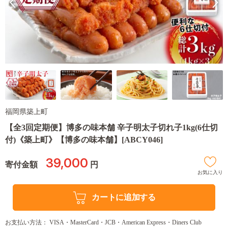
福岡県築上町
【全3回定期便】博多の味本舗 辛子明太子切れ子1kg(6仕切
付)《築上町》【博多の味本舗】[ABCY046]
39,000
寄付金額
円
お気に入り
カートに追加する
お支払い方法： VISA・MasterCard・JCB・American Express・Diners Club