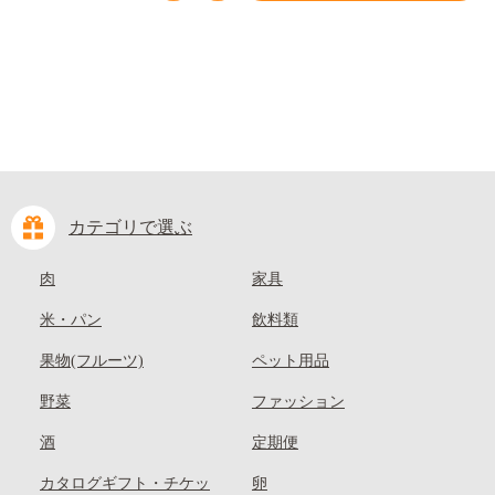
kasaoka_zsy_419_100---
カテゴリで選ぶ
肉
家具
米・パン
飲料類
果物(フルーツ)
ペット用品
野菜
ファッション
酒
定期便
カタログギフト・チケッ
卵