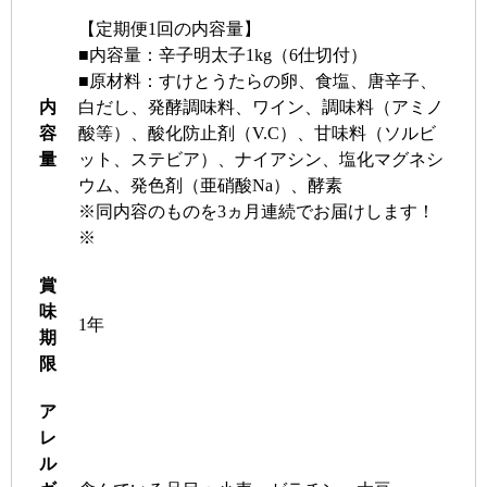
【定期便1回の内容量】
■内容量：辛子明太子1kg（6仕切付）
■原材料：すけとうたらの卵、食塩、唐辛子、
内
白だし、発酵調味料、ワイン、調味料（アミノ
容
酸等）、酸化防止剤（V.C）、甘味料（ソルビ
量
ット、ステビア）、ナイアシン、塩化マグネシ
ウム、発色剤（亜硝酸Na）、酵素
※同内容のものを3ヵ月連続でお届けします！
※
賞
味
1年
期
限
ア
レ
ル