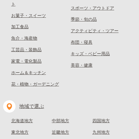
ト
スポーツ・アウトドア
お菓子・スイーツ
季節・旬の品
加工食品
アクティビティ・ツアー
魚介・海産物
布団・寝具
工芸品・装飾品
キッズ・ベビー用品
家電・電化製品
美容・健康
ホーム＆キッチン
花・植物・ガーデニング
地域で選ぶ
北海道地方
中部地方
四国地方
東北地方
近畿地方
九州地方