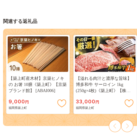
関連する返礼品
【築上町産木材】京築ヒノキ
【溢れる肉汁と濃厚な旨味】
の お箸 10膳《築上町》【京築
博多和牛 サーロイン 1kg
ブランド館】 [ABAI006]
(250g×4枚)《築上町》【株式
会社MEAT PLUS】 [ABBP015]
9,000
33,000
円
円
福岡県築上町
福岡県築上町