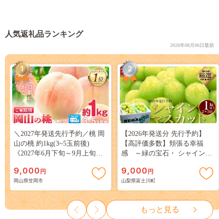
人気返礼品ランキング
2026年08月06日最新
1
2
＼2027年発送先行予約／桃 岡
【2026年発送分 先行予約】
山の桃 約1kg(3~5玉前後)
【高評価多数】頬張る幸福
《2027年6月下旬～9月上旬頃
感 ～緑の宝石・ シャインマ
出荷》 ご家庭用 訳あり 白桃
スカット ～ １ｋｇ以上（２～
9,000
9,000
円
円
岡山 はくとう スイーツ フル
３房） フルーツ 山梨県産 果
岡山県笠岡市
山梨県富士川町
ーツ 果物 デザート 旬 モモ も
物 くだもの シャイン マスカ
も 先行予約 送料無料 果物 岡
ット ぶどう ブドウ 葡萄 大粒
山県 笠岡市 清水白桃 白鳳 白
種なし 先行予約 富士川町
もっと見る
麗 クール便---
10000円 一万円 9000円 九千円