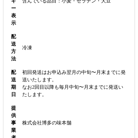
ギ
含んでいる品目：小麦・ゼラチン・大豆
ー
表
示
配
送
冷凍
方
法
配
初回発送はお申込み翌月の中旬〜月末までに発
送
送いたします。
期
なお2回目以降も毎月中旬〜月末までに発送い
日
たします。
提
供
事
株式会社博多の味本舗
業
者