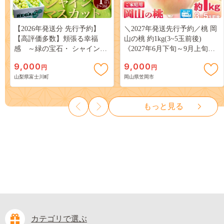
【2026年発送分 先行予約】
＼2027年発送先行予約／桃 岡
【高評価多数】頬張る幸福
山の桃 約1kg(3~5玉前後)
感 ～緑の宝石・ シャインマ
《2027年6月下旬～9月上旬頃
スカット ～ １ｋｇ以上（２～
出荷》 ご家庭用 訳あり 白桃
9,000
9,000
円
円
３房） フルーツ 山梨県産 果
岡山 はくとう スイーツ フル
山梨県富士川町
岡山県笠岡市
物 くだもの シャイン マスカ
ーツ 果物 デザート 旬 モモ も
ット ぶどう ブドウ 葡萄 大粒
も 先行予約 送料無料 果物 岡
種なし 先行予約 富士川町
山県 笠岡市 清水白桃 白鳳 白
もっと見る
10000円 一万円 9000円 九千円
麗 クール便---
kasaoka_zsy_419_100---
カテゴリで選ぶ