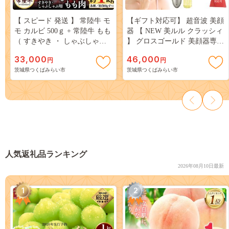
【 スピード 発送 】 常陸牛 モ
【ギフト対応可】 超音波 美顔
モ カルビ 500ｇ + 常陸牛 もも
器 【 NEW 美ルル クラッシィ
（ すきやき ・ しゃぶしゃぶ
】 グロスゴールド 美顔器専用
用）500ｇ (茨城県共通返礼品)
美ルル ｂ2 モイスチャージェ
33,000
46,000
円
円
[AI02-NT]
ル(50g) 付 超音波美顔器 イオ
茨城県つくばみらい市
茨城県つくばみらい市
ン導入 イオン導出 美容 美顔
器 超音波 イオン 振動 エステ
美容家電 自宅エステ 自宅ケア
［DD19-NT］
人気返礼品ランキング
2026年08月10日最新
1
2