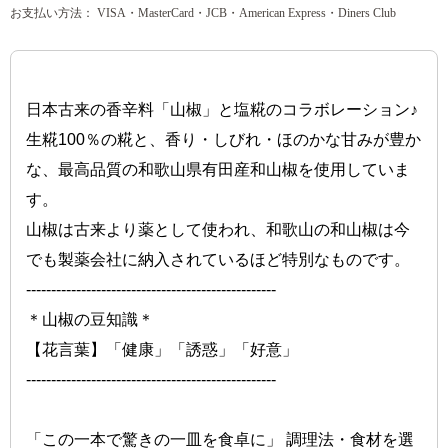
お支払い方法： VISA・MasterCard・JCB・American Express・Diners Club
日本古来の香辛料「山椒」と塩糀のコラボレーション♪
生糀100％の糀と、香り・しびれ・ほのかな甘みが豊か
な、最高品質の和歌山県有田産和山椒を使用していま
す。
山椒は古来より薬として使われ、和歌山の和山椒は今
でも製薬会社に納入されているほど特別なものです。
--------------------------------------------------
＊山椒の豆知識＊
【花言葉】「健康」「誘惑」「好意」
--------------------------------------------------
「この一本で驚きの一皿を食卓に」 調理法・食材を選