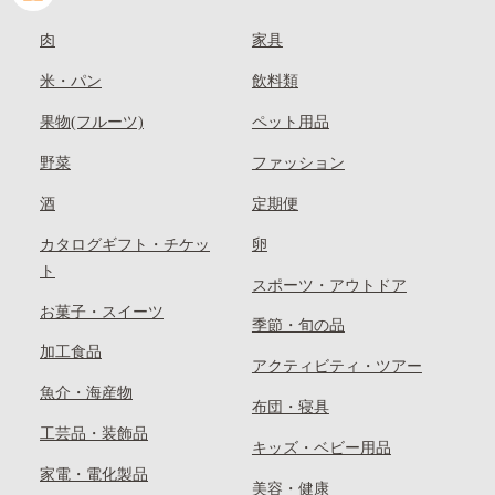
肉
家具
米・パン
飲料類
果物(フルーツ)
ペット用品
野菜
ファッション
酒
定期便
カタログギフト・チケッ
卵
ト
スポーツ・アウトドア
お菓子・スイーツ
季節・旬の品
加工食品
アクティビティ・ツアー
魚介・海産物
布団・寝具
工芸品・装飾品
キッズ・ベビー用品
家電・電化製品
美容・健康