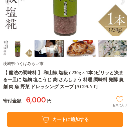
茨城県つくばみらい市
【 魔法の調味料 】 和山椒 塩糀 ( 230g × 1本 )ピリッと決ま
る一皿に 塩麹 塩こうじ 麹 さんしょう 料理 調味料 発酵 農
創 肉 魚 野菜 ドレッシング スープ [AC99-NT]
6,000
寄付金額
円
お気に入り
カートに追加する