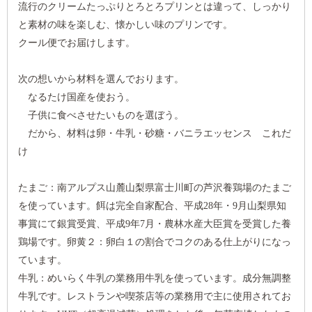
流行のクリームたっぷりとろとろプリンとは違って、しっかり
と素材の味を楽しむ、懐かしい味のプリンです。
クール便でお届けします。
次の想いから材料を選んでおります。
なるたけ国産を使おう。
子供に食べさせたいものを選ぼう。
だから、材料は卵・牛乳・砂糖・バニラエッセンス これだ
け
たまご：南アルプス山麓山梨県富士川町の芦沢養鶏場のたまご
を使っています。餌は完全自家配合、平成28年・9月山梨県知
事賞にて銀賞受賞、平成9年7月・農林水産大臣賞を受賞した養
鶏場です。卵黄２：卵白１の割合でコクのある仕上がりになっ
ています。
牛乳：めいらく牛乳の業務用牛乳を使っています。成分無調整
牛乳です。レストランや喫茶店等の業務用で主に使用されてお