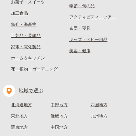
お菓子・スイーツ
季節・旬の品
加工食品
アクティビティ・ツアー
魚介・海産物
布団・寝具
工芸品・装飾品
キッズ・ベビー用品
家電・電化製品
美容・健康
ホーム＆キッチン
花・植物・ガーデニング
地域で選ぶ
北海道地方
中部地方
四国地方
東北地方
近畿地方
九州地方
関東地方
中国地方