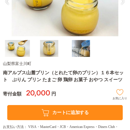
山梨県富士川町
南アルプス山麓プリン（とれたて卵のプリン）１６本セッ
ト ぷりん プリン たまご 卵 鶏卵 お菓子 おやつ スイーツ
20,000
寄付金額
円
お気に入り
カートに追加する
お支払い方法： VISA・MasterCard・JCB・American Express・Diners Club・