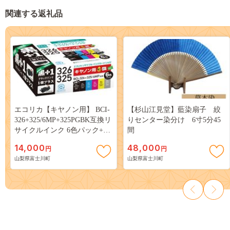
関連する返礼品
エコリカ【キヤノン用】 BCI-
【杉山江見堂】藍染扇子 絞
326+325/6MP+325PGBK互換リ
りセンター染分け 6寸5分45
サイクルインク 6色パック+黒
間
1個プラスお買い得（型番：
14,000
48,000
円
円
ECI-C3266P+BK） canon リサ
山梨県富士川町
山梨県富士川町
イクル インク 互換インク カ
ートリッジ インクカートリッ
ジ カラー オフィス用品 プリ
ンター インク 山梨県 富士川
町