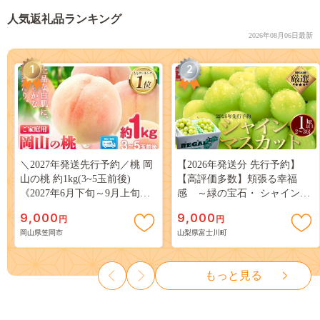
人気返礼品ランキング
2026年08月06日最新
1
2
＼2027年発送先行予約／桃 岡
【2026年発送分 先行予約】
山の桃 約1kg(3~5玉前後)
【高評価多数】頬張る幸福
《2027年6月下旬～9月上旬頃
感 ～緑の宝石・ シャインマ
出荷》 ご家庭用 訳あり 白桃
スカット ～ １ｋｇ以上（２～
9,000
9,000
円
円
岡山 はくとう スイーツ フル
３房） フルーツ 山梨県産 果
岡山県笠岡市
山梨県富士川町
ーツ 果物 デザート 旬 モモ も
物 くだもの シャイン マスカ
も 先行予約 送料無料 果物 岡
ット ぶどう ブドウ 葡萄 大粒
山県 笠岡市 清水白桃 白鳳 白
種なし 先行予約 富士川町
もっと見る
麗 クール便---
10000円 一万円 9000円 九千円
kasaoka_zsy_419_100---