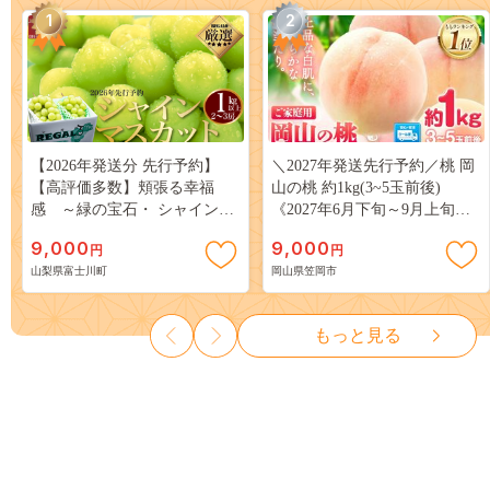
1
2
【2026年発送分 先行予約】
＼2027年発送先行予約／桃 岡
【高評価多数】頬張る幸福
山の桃 約1kg(3~5玉前後)
感 ～緑の宝石・ シャインマ
《2027年6月下旬～9月上旬頃
スカット ～ １ｋｇ以上（２～
出荷》 ご家庭用 訳あり 白桃
9,000
9,000
円
円
３房） フルーツ 山梨県産 果
岡山 はくとう スイーツ フル
山梨県富士川町
岡山県笠岡市
物 くだもの シャイン マスカ
ーツ 果物 デザート 旬 モモ も
ット ぶどう ブドウ 葡萄 大粒
も 先行予約 送料無料 果物 岡
種なし 先行予約 富士川町
山県 笠岡市 清水白桃 白鳳 白
もっと見る
10000円 一万円 9000円 九千円
麗 クール便---
kasaoka_zsy_419_100---