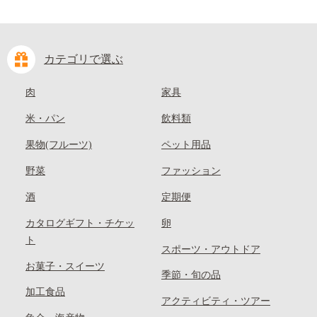
カテゴリで選ぶ
肉
家具
米・パン
飲料類
果物(フルーツ)
ペット用品
野菜
ファッション
酒
定期便
カタログギフト・チケッ
卵
ト
スポーツ・アウトドア
お菓子・スイーツ
季節・旬の品
加工食品
アクティビティ・ツアー