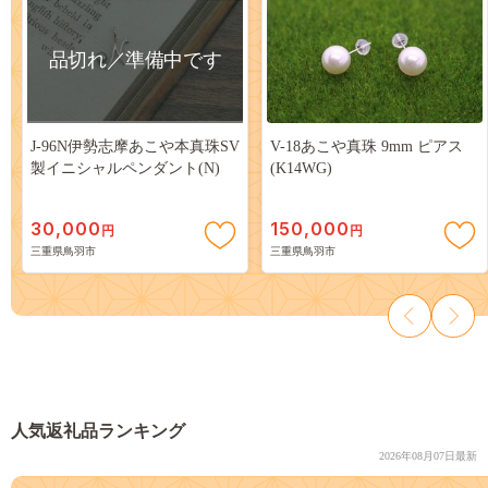
品切れ／準備中です
J-96N伊勢志摩あこや本真珠SV
V-18あこや真珠 9mm ピアス
製イニシャルペンダント(N)
(K14WG)
30,000
150,000
円
円
三重県鳥羽市
三重県鳥羽市
人気返礼品ランキング
2026年08月07日最新