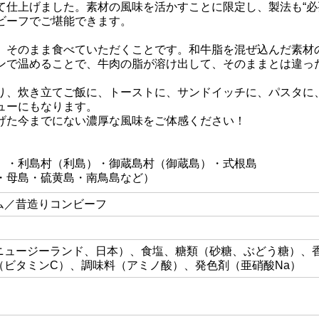
て仕上げました。素材の風味を活かすことに限定し、製法も“必
ビーフでご堪能できます。
、そのまま食べていただくことです。和牛脂を混ぜ込んだ素材
ンで温めることで、牛肉の脂が溶け出して、そのままとは違っ
り、炊き立てご飯に、トーストに、サンドイッチに、パスタに
ューにもなります。
げた今までにない濃厚な風味をご体感ください！
）・利島村（利島）・御蔵島村（御蔵島）・式根島
・母島・硫黄島・南鳥島など）
ム／昔造りコンビーフ
ニュージーランド、日本）、食塩、糖類（砂糖、ぶどう糖）、香
（ビタミンC）、調味料（アミノ酸）、発色剤（亜硝酸Na）