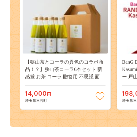
【狭山茶とコーラの異色のコラボ商
BanG 
品！？】狭山茶コーラ6本セット 新
Kasu
感覚 お茶 コーラ 贈答用 不思議 面白
ー 戸山
い 新しい FAA-145
14,000
198,
円
埼玉県三芳町
埼玉県三