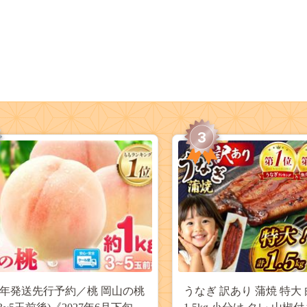
3
27年発送先行予約／桃 岡山の桃
うなぎ 訳あり 蒲焼 特大 