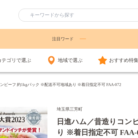
注目ワード
カテゴリで選ぶ
地域で選ぶ
おすすめ特
ビーフ 約1kgパック ※配送不可地域あり ※着日指定不可 FAA-072
埼玉県三芳町
日進ハム／昔造りコンビー
り ※着日指定不可 FAA-0