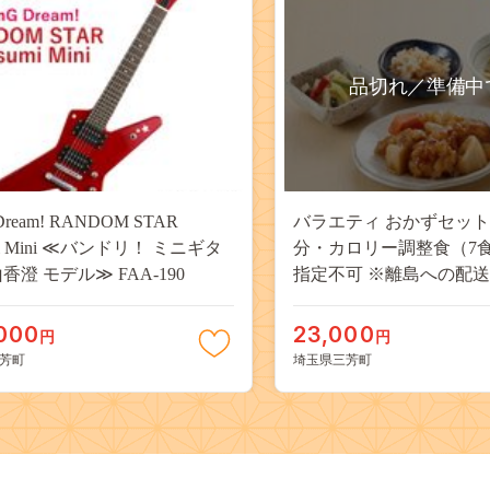
品切れ／準備中
Dream! RANDOM STAR
バラエティ おかずセット 
mi Mini ≪バンドリ！ ミニギタ
分・カロリー調整食（7
香澄 モデル≫ FAA-190
指定不可 ※離島への配送不
147
000
23,000
円
円
芳町
埼玉県三芳町