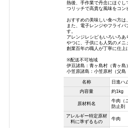
熱後、手作業で丹念にほぐし
つリッチで高貴な風味をコン
おすすめの美味しい食べ方は
また、電子レンジやフライパ
す。
アレンジレシピもいろいろあ
やつに、子供にも人気のメニ
創業百年の職人が丁寧に仕上
※配送不可地域
伊豆諸島：青ヶ島村（青ヶ島
小笠原諸島：小笠原村（父島
名称
日進ハ
内容量
約1kg
牛肉（
原材料名
防止剤
アレルギー特定原材
牛肉
料に準ずるもの