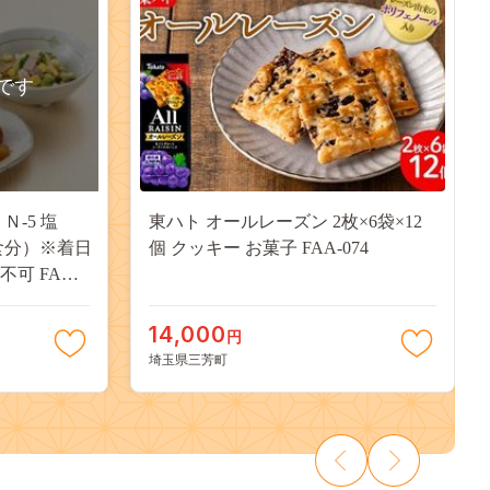
です
Ｎ-5 塩
東ハト オールレーズン 2枚×6袋×12
食分）※着日
個 クッキー お菓子 FAA-074
可 FAA-
14,000
円
埼玉県三芳町