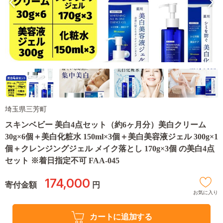
埼玉県三芳町
スキンベビー 美白4点セット（約6ヶ月分）美白クリーム
30g×6個＋美白化粧水 150ml×3個＋美白美容液ジェル 300g×1
個＋クレンジングジェル メイク落とし 170g×3個 の美白4点
セット ※着日指定不可 FAA-045
174,000
寄付金額
円
お気に入り
カートに追加する