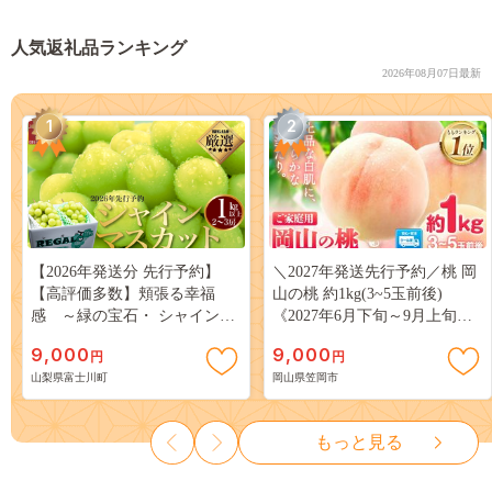
人気返礼品ランキング
2026年08月07日最新
1
2
【2026年発送分 先行予約】
＼2027年発送先行予約／桃 岡
【高評価多数】頬張る幸福
山の桃 約1kg(3~5玉前後)
感 ～緑の宝石・ シャインマ
《2027年6月下旬～9月上旬頃
スカット ～ １ｋｇ以上（２～
出荷》 ご家庭用 訳あり 白桃
9,000
9,000
円
円
３房） フルーツ 山梨県産 果
岡山 はくとう スイーツ フル
山梨県富士川町
岡山県笠岡市
物 くだもの シャイン マスカ
ーツ 果物 デザート 旬 モモ も
ット ぶどう ブドウ 葡萄 大粒
も 先行予約 送料無料 果物 岡
種なし 先行予約 富士川町
山県 笠岡市 清水白桃 白鳳 白
もっと見る
10000円 一万円 9000円 九千円
麗 クール便---
kasaoka_zsy_419_100---