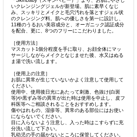
「SkinBaby（スキンベビー）」より、お肌にやさし
いクレンジングジェルが新登場。肌に素早くなじ
み、スッキリとメイクと毛穴汚れを落とすジェル状
のクレンジング料。肌への優しさを第一に設計し、
11種のうるおい美容成分と、オーガニック認証成分
を配合、更に、8つのフリーにこだわりました。
［使用方法］
マスカット1個分程度を手に取り、お顔全体にマッ
サージしながらメイクとなじませた後、水又はぬる
ま湯で洗い流します。
［使用上の注意］
お肌に異常が生じていないかよく注意して使用して
ください。
使用中、使用後日光にあたって刺激、色抜け(白斑
等)や黒ずみ等の異常が出た時は使用を中止し、皮フ
科医等へご相談されることをおすすめします。
傷やはれもの、湿疹等、異常のある部位にはお使い
にならないでください。
目に入らないよう注意し、入った時はこすらずに充
分洗い流して下さい。
乳幼児の手の届かないところに保管してください。