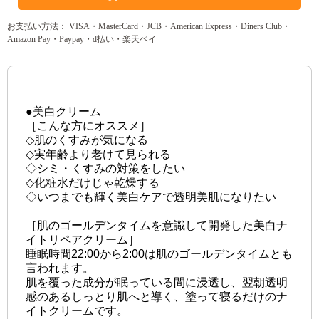
お支払い方法： VISA・MasterCard・JCB・American Express・Diners Club・
Amazon Pay・Paypay・d払い・楽天ペイ
●美白クリーム
［こんな方にオススメ］
◇肌のくすみが気になる
◇実年齢より老けて見られる
◇シミ・くすみの対策をしたい
◇化粧水だけじゃ乾燥する
◇いつまでも輝く美白ケアで透明美肌になりたい
［肌のゴールデンタイムを意識して開発した美白ナ
イトリペアクリーム］
睡眠時間22:00から2:00は肌のゴールデンタイムとも
言われます。
肌を覆った成分が眠っている間に浸透し、翌朝透明
感のあるしっとり肌へと導く、塗って寝るだけのナ
イトクリームです。