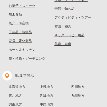
スポーツ・アウトドア
お菓子・スイーツ
季節・旬の品
加工食品
アクティビティ・ツアー
魚介・海産物
布団・寝具
工芸品・装飾品
キッズ・ベビー用品
家電・電化製品
美容・健康
ホーム＆キッチン
花・植物・ガーデニング
地域で選ぶ
北海道地方
中部地方
四国地方
東北地方
近畿地方
九州地方
関東地方
中国地方