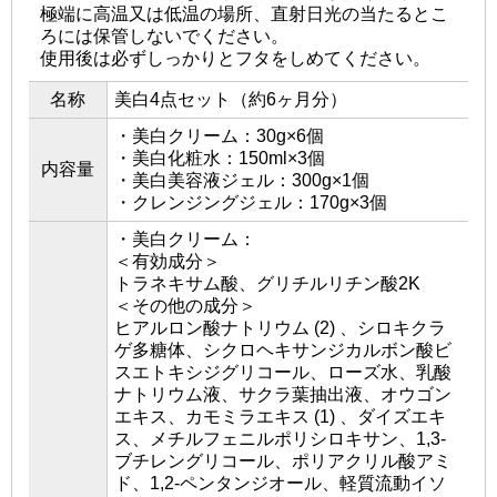
極端に高温又は低温の場所、直射日光の当たるとこ
ろには保管しないでください。
使用後は必ずしっかりとフタをしめてください。
名称
美白4点セット（約6ヶ月分）
・美白クリーム：30g×6個
・美白化粧水：150ml×3個
内容量
・美白美容液ジェル：300g×1個
・クレンジングジェル：170g×3個
・美白クリーム：
＜有効成分＞
トラネキサム酸、グリチルリチン酸2K
＜その他の成分＞
ヒアルロン酸ナトリウム (2) 、シロキクラ
ゲ多糖体、シクロヘキサンジカルボン酸ビ
スエトキシジグリコール、ローズ水、乳酸
ナトリウム液、サクラ葉抽出液、オウゴン
エキス、カモミラエキス (1) 、ダイズエキ
ス、メチルフェニルポリシロキサン、1,3-
ブチレングリコール、ポリアクリル酸アミ
ド、1,2-ペンタンジオール、軽質流動イソ