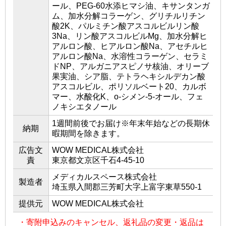
ール、PEG-60水添ヒマシ油、キサンタンガ
ム、加水分解コラーゲン、グリチルリチン
酸2K、パルミチン酸アスコルビルリン酸
3Na、リン酸アスコルビルMg、加水分解ヒ
アルロン酸、ヒアルロン酸Na、アセチルヒ
アルロン酸Na、水溶性コラーゲン、セラミ
ドNP、アルガニアスピノサ核油、オリーブ
果実油、シア脂、テトラヘキシルデカン酸
アスコルビル、ポリソルベート20、カルボ
マー、水酸化K、o-シメン-5-オール、フェ
ノキシエタノール
1週間前後でお届け※年末年始などの長期休
納期
暇期間を除きます。
広告文
WOW MEDICAL株式会社
責
東京都文京区千石4-45-10
メディカルスペース株式会社
製造者
埼玉県入間郡三芳町大字上富字東草550-1
提供元
WOW MEDICAL株式会社
・寄附申込みのキャンセル、返礼品の変更・返品は