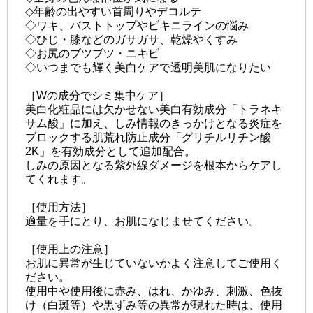
◇年齢の出やすい首周りやデコルテ
◇ワキ、バストトップやビキニラインの悩み
◇ひじ・膝などのガサガサ、乾燥やくすみ
◇お尻のブツブツ・ニキビ
◇いつまでも輝く美白ケアで透明美肌になりたい
［Wの成分でシミ集中ケア］
美白化粧品には欠かせない美白有効成分「トラネキ
サム酸」に加え、しみ情報のきっかけとなる炎症を
ブロックする肌荒れ防止成分「グリチルリチン酸
2K」を有効成分として追加配合。
しみの原因となる紫外線ダメージを根本からケアし
てくれます。
［使用方法］
適量を手にとり、お肌になじませてください。
［使用上の注意］
お肌に異常が生じていないかよく注意してご使用く
ださい。
使用中や使用後に赤み、はれ、かゆみ、刺激、色抜
け（白斑等）や黒ずみ等の異常が現れた時は、使用