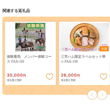
関連する返礼品
冷蔵
体験乗馬 メンバー体験コー
三芳ハム限定ラベルセット華
ス FAA-116
◇ FAA-150
30,000
28,000
円
円
埼玉県三芳町
埼玉県三芳町