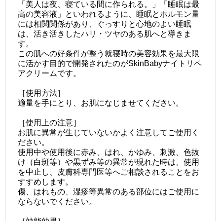
「美人は夜、寝ている間に作られる。」「睡眠は最
高の美容液」といわれるように、睡眠とホルモン量
には相関関係があり、ぐっすりと心地のよい睡眠
は、活き活きしたハリ・ツヤのある肌へと導きま
す。
この肌への好条件が整う就寝時の美容効果を最大限
に活かす目的で開発されたのがSkinBabyナイトリペ
アクリームです。
［使用方法］
適量を手にとり、お肌になじませてください。
［使用上の注意］
お肌に異常が生じていないかよく注意してご使用く
ださい。
使用中や使用後に赤み、はれ、かゆみ、刺激、色抜
け（白斑等）や黒ずみ等の異常が現れた時は、使用
を中止し、皮膚科専門医等へご相談されることをお
すすめします。
傷、はれもの、湿疹等異常のある部位にはご使用に
ならないでください。