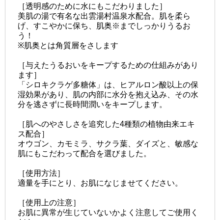
［透明感のために水にもこだわりました］
美肌の湯で有名な出雲湯村温泉水配合。肌を柔ら
げ、すこやかに保ち、肌奥※までしっかりうるお
う！
※肌奥とは角質層をさします
［与えたうるおいをキープするための仕組みがあり
ます］
「シロキクラゲ多糖体」は、ヒアルロン酸以上の保
湿効果があり、肌の内部に水分を抱え込み、その水
分を逃さずに長時間潤いをキープします。
［肌へのやさしさを追究した4種類の植物由来エキ
ス配合］
オウゴン、カモミラ、サクラ葉、ダイズと、敏感な
肌にもこだわって配合を選びました。
［使用方法］
適量を手にとり、お肌になじませてください。
［使用上の注意］
お肌に異常が生じていないかよく注意してご使用く