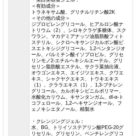
＜有効成分＞
トラネキサム酸、グリチルリチン酸2K
＜その他の成分＞
ジプロピレングリコール、ヒアルロン酸ナ
トリウム（2）、シロキクラゲ多糖体、スク
ワラン、マカデミアナッツ油脂肪酸フィト
ステリル、シクロヘキサンジカルボン酸ビ
スエトキシジグリコール、1,2ペンタンジオ
ール、パルミチン酸イソプロピル、グリセ
リンモノ2-エチルヘキシルエーテル、グリ
セリン脂肪酸エステル、サクラ葉抽出液、
オウゴンエキス、エイジツエキス、クワエ
キス、シャクヤクエキス、トウキエキス
（1）、クララエキス（1）、1,3-ブチレン
グリコール、カルボキシビニルポリマー、
水酸化カリウム、キサンタンガム、dl-α-ト
コフェロール、1,2-ヘキサンジオール、フ
ェノキシエタノール、精製水
・クレンジングジェル：
水、BG、トリイソステアリン酸PEG-20グ
リセリル、グリセリン、ペンチレングリコ