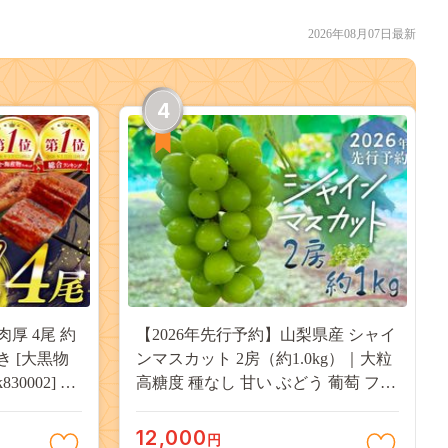
2026年08月07日最新
4
肉厚 4尾 約
【2026年先行予約】山梨県産 シャイ
付き [大黒物
ンマスカット 2房（約1.0kg）｜大粒
30002] 不
高糖度 種なし 甘い ぶどう 葡萄 フル
 unagi
ーツ 果物 産地直送 贈答用 送料無料
焼き かば焼
JX003
12,000
円