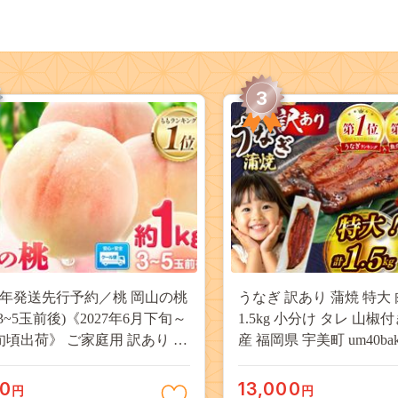
3
27年発送先行予約／桃 岡山の桃
うなぎ 訳あり 蒲焼 特大 
(3~5玉前後)《2027年6月下旬～
1.5kg 小分け タレ 山椒
旬頃出荷》 ご家庭用 訳あり 白
産 福岡県 宇美町 um40bak8
山 はくとう スイーツ フルーツ
揃い 規格外 家庭用 鰻 ウナギ
デザート 旬 モモ もも 先行予約
うなぎ蒲焼 鰻蒲焼き 蒲
00
13,000
円
円