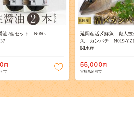
醤油2個セット N060-
延岡産活〆鮮魚 職人技
37
魚 カンパチ N019-YZD
関水産
00
55,000
円
円
岡市
宮崎県延岡市