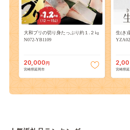
大和ブリの切り身たっぷり約１.２㎏
生(き)
N072-YB1109
YZA02
20,000
2,0
円
宮崎県延岡市
宮崎県延