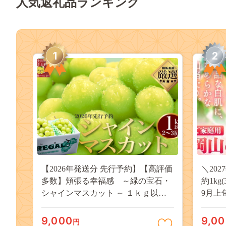
人気返礼品ランキング
1
2
【2026年発送分 先行予約】【高評価
＼20
多数】頬張る幸福感 ～緑の宝石・
約1kg
シャインマスカット ～ １ｋｇ以上
9月上
（２～３房） フルーツ 山梨県産 果
桃 岡
物 くだもの シャイン マスカット ぶ
果物 
9,000
9,0
円