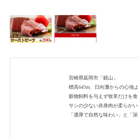
宮崎県延岡市「鏡山」
標高645m、日向灘からの心
穀物飼料を与えず牧草だけを食
サシの少ない赤身肉が柔らかい
「濃厚で自然な味わい」と「深