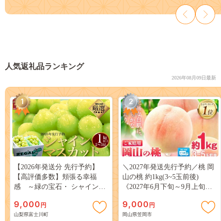
人気返礼品ランキング
2026年08月09日最新
1
2
【2026年発送分 先行予約】
＼2027年発送先行予約／桃 岡
【高評価多数】頬張る幸福
山の桃 約1kg(3~5玉前後)
感 ～緑の宝石・ シャインマ
《2027年6月下旬～9月上旬頃
スカット ～ １ｋｇ以上（２～
出荷》 ご家庭用 訳あり 白桃
9,000
9,000
円
円
３房） フルーツ 山梨県産 果
岡山 はくとう スイーツ フル
山梨県富士川町
岡山県笠岡市
物 くだもの シャイン マスカ
ーツ 果物 デザート 旬 モモ も