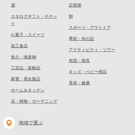
酒
定期便
カタログギフト・チケッ
卵
ト
スポーツ・アウトドア
お菓子・スイーツ
季節・旬の品
加工食品
アクティビティ・ツアー
魚介・海産物
布団・寝具
工芸品・装飾品
キッズ・ベビー用品
家電・電化製品
美容・健康
ホーム＆キッチン
花・植物・ガーデニング
地域で選ぶ