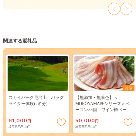
関連する返礼品
冷蔵
スカイパーク毛呂山 パラグ
【無添加・無着色】＜
ライダー体験(2名分)
MOROYAMA匠シリーズ＞ベ
ーコン×3個、ワイン樽ベーコ
ン×3個、黒胡椒ベーコン×3個
61,000
50,000
円
円
埼玉県毛呂山町
埼玉県毛呂山町