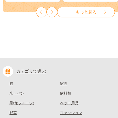
ット ぶどう ブドウ 葡萄 大粒
も 先行予約 送料無料 果物 岡
種なし 先行予約 富士川町
山県 笠岡市 清水白桃 白鳳 白
もっと見る
10000円 一万円 9000円 九千円
麗 クール便---
kasaoka_zsy_419_100---
カテゴリで選ぶ
肉
家具
米・パン
飲料類
果物(フルーツ)
ペット用品
野菜
ファッション