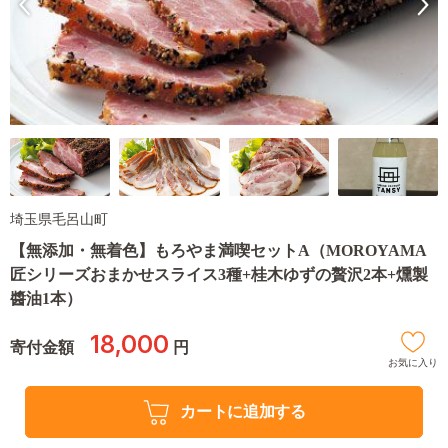
埼玉県毛呂山町
【無添加・無着色】もろやま満喫セットA（MOROYAMA
匠シリーズおまかせスライス3種+桂木ゆずの贅沢2本+燻製
醬油1本）
18,000
寄付金額
円
お気に入り
カートに追加する