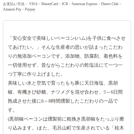
お支払い方法： VISA・MasterCard・JCB・American Express・Diners Club・
Amazon Pay・Paypay
「安心安全で美味しいベーコン(ハム)を子供に食べさせ
てあげたい。」そんな生産者の思いが詰まったこだわ
りの無添加ベーコンです。添加物、防腐剤、着色料を
一切使用せず、昔ながらこだわりの乾塩法にて一つ一
つ丁寧に作り上げました。
美味しい水と空気で育ったもち豚に天日海塩、黒胡
椒、有機きび砂糖、ナツメグを混ぜ合わせ、5～6日間
熟成させた後に6～8時間燻製したこだわりの一品で
す。
(黒胡椒ベーコンは燻製前に粗挽き黒胡椒をたっぷり擦
り込みます。)また、毛呂山町で生産されている「桂木