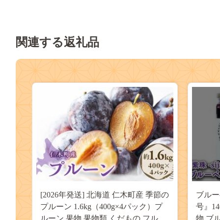
関連する返礼品
[2026年発送] 北海道 仁木町産 季節の
ブルーベ
プルーン 1.6kg（400g×4パック）プ
号』1
ルーン 果物 果物類 くだもの フルー
物 ブ