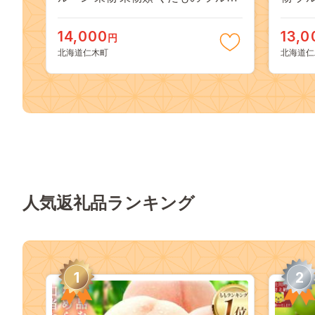
ツ [JA新おたる]
工食品
ーム]
14,000
13,0
円
北海道仁木町
北海道仁
人気返礼品ランキング
1
2