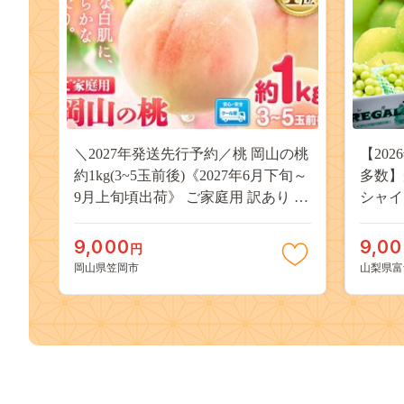
＼2027年発送先行予約／桃 岡山の桃
【20
約1kg(3~5玉前後)《2027年6月下旬～
多数】
9月上旬頃出荷》 ご家庭用 訳あり 白
シャイ
桃 岡山 はくとう スイーツ フルーツ
（２～
果物 デザート 旬 モモ もも 先行予約
物 く
9,000
9,0
円
送料無料 果物 岡山県 笠岡市 清水白
どう 
岡山県笠岡市
山梨県富
桃 白鳳 白麗 クール便---
約 富士
kasaoka_zsy_419_100---
九千円