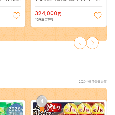
イン研究所]
白米 精米 ブランド米 おにぎり お弁
当 北海道産 産地直送 ご飯 時短 朝ご
324,000
円
はん 夜ごはん 昼ごはん [株式会社 松
北海道仁木町
原米穀]
2026年08月06日最新
4