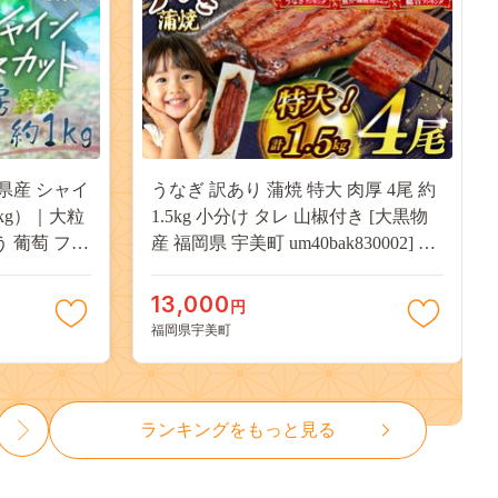
県産 シャイ
うなぎ 訳あり 蒲焼 特大 肉厚 4尾 約
kg）｜大粒
1.5kg 小分け タレ 山椒付き [大黒物
う 葡萄 フル
産 福岡県 宇美町 um40bak830002] 不
用 送料無料
揃い 規格外 家庭用 鰻 ウナギ unagi
うなぎ蒲焼 鰻蒲焼き 蒲焼き かば焼
13,000
円
き 真空パック 個包装 冷凍 13000
福岡県宇美町
13000円
ランキングをもっと見る