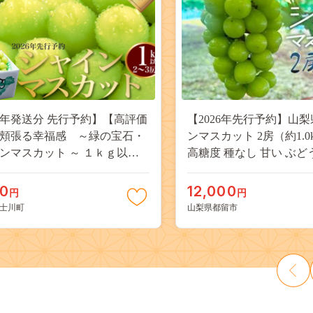
26年発送分 先行予約】【高評価
【2026年先行予約】山梨
頬張る幸福感 ～緑の宝石・
ンマスカット 2房（約1.0
ンマスカット ～ １ｋｇ以上
高糖度 種なし 甘い ぶど
３房） フルーツ 山梨県産 果
ーツ 果物 産地直送 贈答
だもの シャイン マスカット ぶ
JX003
00
12,000
円
円
ブドウ 葡萄 大粒 種なし 先行予
士川町
山梨県都留市
川町 10000円 一万円 9000円