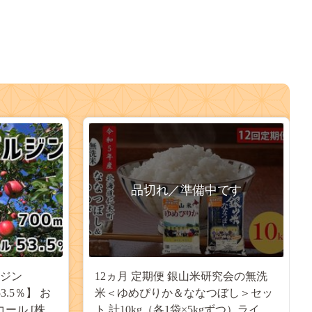
品切れ／準備中です
ルジン
12ヵ月 定期便 銀山米研究会の無洗
3.5％】 お
米＜ゆめぴりか＆ななつぼし＞セッ
コール [株式
ト 計10kg（各1袋×5kgずつ）ライス