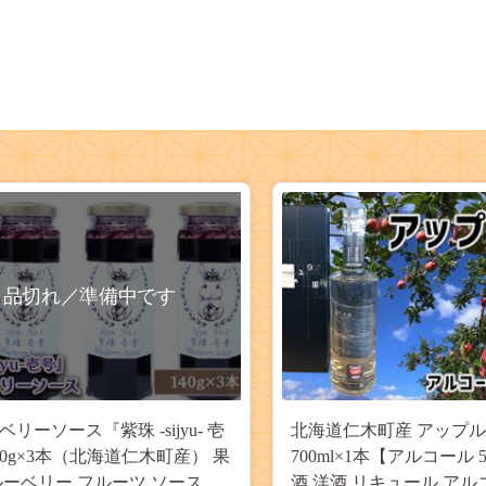
品切れ／準備中です
リーソース『紫珠 -sijyu- 壱
北海道仁木町産 アップ
40g×3本（北海道仁木町産） 果
700ml×1本【アルコール 5
ルーベリー フルーツ ソース 加
酒 洋酒 リキュール アル