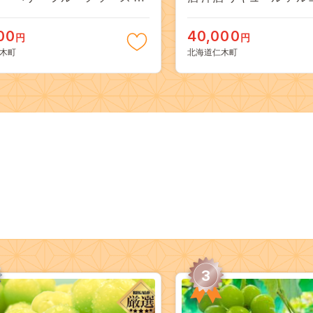
 瓶詰 くだもの [しろうさファ
会社八剣山さっぽろ地ワ
00
40,000
円
円
木町
北海道仁木町
3