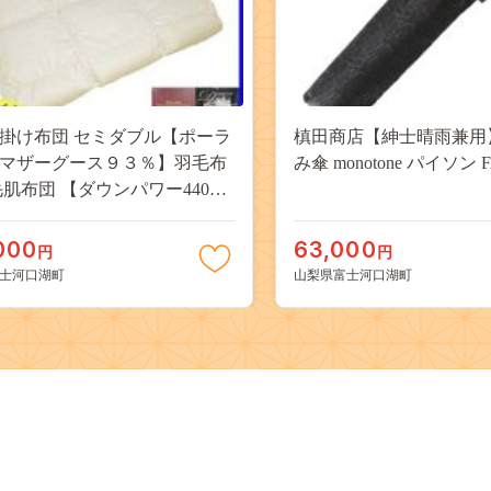
掛け布団 セミダブル【ポーラ
槙田商店【紳士晴雨兼用
マザーグース９３％】羽毛布
み傘 monotone パイソン F
毛肌布団 【ダウンパワー440】
とん 寝具 肌ふとん 夏用羽
170×210cm FAG071
000
63,000
円
円
士河口湖町
山梨県富士河口湖町