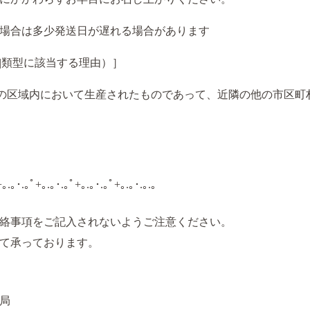
場合は多少発送日が遅れる場合があります
|類型に該当する理由）］
の区域内において生産されたものであって、近隣の他の市区町
+｡.｡･.｡ﾟ+｡.｡･.｡ﾟ+｡.｡･.｡ﾟ+｡.｡･.｡.｡
絡事項をご記入されないようご注意ください。
て承っております。
局