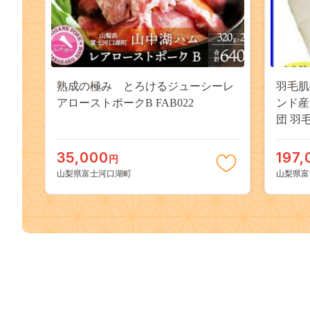
熟成の極み とろけるジューシーレ
羽毛肌
アローストポークB FAB022
ンド産
団 羽
羽毛肌ふ
毛肌布団
35,000
197,
円
山梨県富士河口湖町
山梨県富