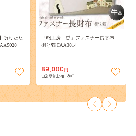
】折りたた
「鞄工房 香」ファスナー長財布
AA5020
街と猫 FAA3014
89,000
円
山梨県富士河口湖町