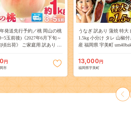
27年発送先行予約／桃 岡山の桃
うなぎ 訳あり 蒲焼 特大 
(3~5玉前後)《2027年6月下旬～
1.5kg 小分け タレ 山椒
旬頃出荷》 ご家庭用 訳あり 白
産 福岡県 宇美町 um40bak8
山 はくとう スイーツ フルーツ
揃い 規格外 家庭用 鰻 ウナギ
デザート 旬 モモ もも 先行予約
うなぎ蒲焼 鰻蒲焼き 蒲
00
13,000
円
円
料 果物 岡山県 笠岡市 清水白
き 真空パック 個包装 冷凍 
岡市
福岡県宇美町
 白麗 クール便---
13000円
a_zsy_419_100---