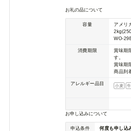
お礼の品について
容量
アメリ
2kg(25
WO-29
消費期限
賞味期
す。
賞味期
商品到
アレルギー品目
小麦
お申し込みについて
申込条件
何度も申し込