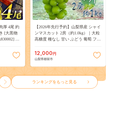
肉厚 4尾 約
【2026年先行予約】山梨県産 シャイ
付き [大黒物
ンマスカット 2房（約1.0kg）｜大粒
30002] 不
高糖度 種なし 甘い ぶどう 葡萄 フル
 unagi
ーツ 果物 産地直送 贈答用 送料無料
焼き かば焼
JX003
12,000
円
13000
山梨県都留市
ランキングをもっと見る