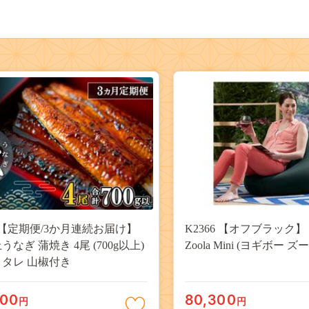
51【定期便/3か月連続お届け】
K2366 【オフブラック】 Y
うなぎ 蒲焼き 4尾 (700g以上)
Zoola Mini (ヨギボー ズ
 タレ 山椒付き
000
80,300
円
円