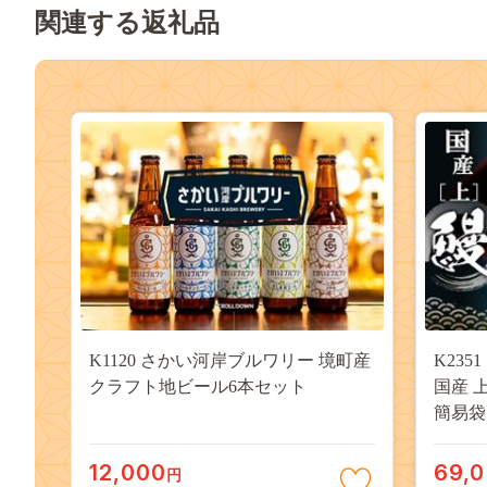
関連する返礼品
K1120 さかい河岸ブルワリー 境町産
K23
クラフト地ビール6本セット
国産 上
簡易袋
12,000
69,
円