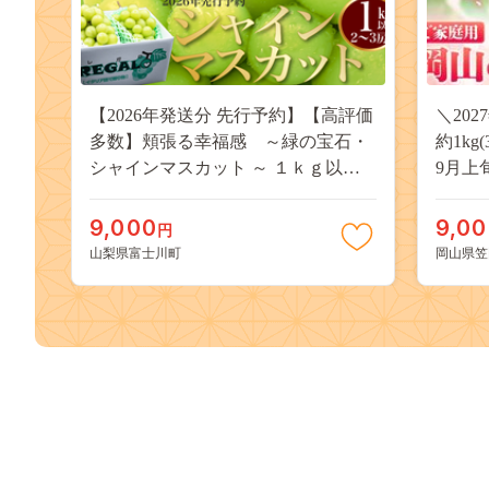
【2026年発送分 先行予約】【高評価
＼20
多数】頬張る幸福感 ～緑の宝石・
約1kg
シャインマスカット ～ １ｋｇ以上
9月上
（２～３房） フルーツ 山梨県産 果
桃 岡
物 くだもの シャイン マスカット ぶ
果物 
9,000
9,0
円
どう ブドウ 葡萄 大粒 種なし 先行予
送料無
山梨県富士川町
岡山県笠
約 富士川町 10000円 一万円 9000円
桃 白鳳
九千円
kasaok