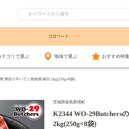
注目ワード
カテゴリで選ぶ
地域で選ぶ
おすすめ特
たれ使用 厚切り牛ハラミ焼肉用 味付 2kg(250g×8袋)
茨城県猿島郡境町
K2344 WO-29Butc
2kg(250g×8袋)