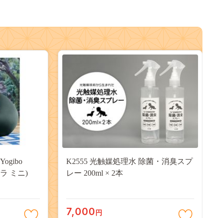
ogibo
K2555 光触媒処理水 除菌・消臭スプ
ーラ ミニ)
レー 200ml × 2本
7,000
円