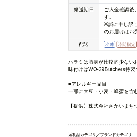
発送期日
ご入金確認後
す。
※誠に申し訳
のお届けはお
配送
冷
凍
時間指定
ハラミは脂身が比較的少ない
味付けはWO-29Butche
■アレルギー品目
一部に大豆・小麦・蜂蜜を含
【提供】株式会社さかいまち
返礼品カテゴリ／ブランドカテゴリ