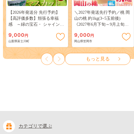
【2026年発送分 先行予約】
＼2027年発送先行予約／桃 岡
【高評価多数】頬張る幸福
山の桃 約1kg(3~5玉前後)
感 ～緑の宝石・ シャインマ
《2027年6月下旬～9月上旬頃
スカット ～ １ｋｇ以上（２～
出荷》 ご家庭用 訳あり 白桃
9,000
9,000
円
円
３房） フルーツ 山梨県産 果
岡山 はくとう スイーツ フル
山梨県富士川町
岡山県笠岡市
物 くだもの シャイン マスカ
ーツ 果物 デザート 旬 モモ も
ット ぶどう ブドウ 葡萄 大粒
も 先行予約 送料無料 果物 岡
種なし 先行予約 富士川町
山県 笠岡市 清水白桃 白鳳 白
もっと見る
10000円 一万円 9000円 九千円
麗 クール便---
kasaoka_zsy_419_100---
カテゴリで選ぶ