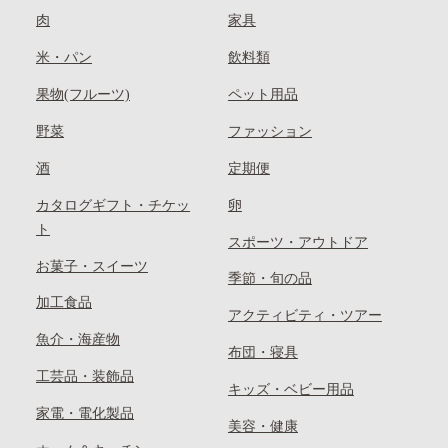
肉
家具
米・パン
飲料類
果物(フルーツ)
ペット用品
野菜
ファッション
酒
定期便
カタログギフト・チケッ
卵
ト
スポーツ・アウトドア
お菓子・スイーツ
季節・旬の品
加工食品
アクティビティ・ツアー
魚介・海産物
布団・寝具
工芸品・装飾品
キッズ・ベビー用品
家電・電化製品
美容・健康