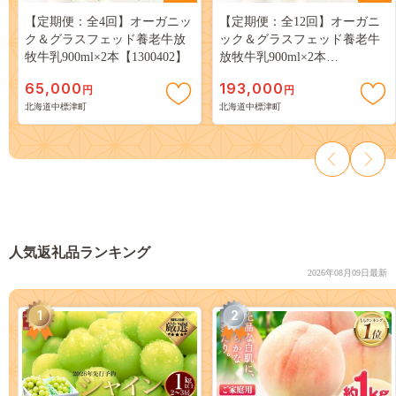
【定期便：全4回】オーガニッ
【定期便：全12回】オーガニ
ク＆グラスフェッド養老牛放
ック＆グラスフェッド養老牛
牧牛乳900ml×2本【1300402】
放牧牛乳900ml×2本
【1301502】
65,000
193,000
円
円
北海道中標津町
北海道中標津町
人気返礼品ランキング
2026年08月09日最新
1
2