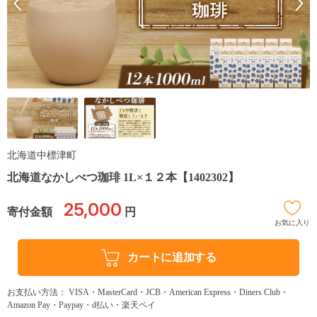
北海道中標津町
北海道なかしべつ珈琲 1L×１２本【1402302】
25,000
寄付金額
円
お気に入り
カートに追加する
お支払い方法： VISA・MasterCard・JCB・American Express・Diners Club・
Amazon Pay・Paypay・d払い・楽天ペイ