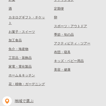
酒
定期便
カタログギフト・チケッ
卵
ト
スポーツ・アウトドア
お菓子・スイーツ
季節・旬の品
加工食品
アクティビティ・ツアー
魚介・海産物
布団・寝具
工芸品・装飾品
キッズ・ベビー用品
家電・電化製品
美容・健康
ホーム＆キッチン
花・植物・ガーデニング
地域で選ぶ