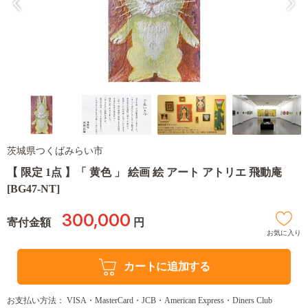
茨城県つくばみらい市
【 限定 1点 】「 黄色 」 絵画 絵 アート アトリエ 飛動庵
[BG47-NT]
300,000
寄付金額
円
お気に入り
カートに追加する
お支払い方法： VISA・MasterCard・JCB・American Express・Diners Club