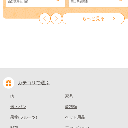
山梨県富士川町
岡山県笠岡市
物 くだもの シャイン マスカ
ーツ 果物 デザート 旬 モモ も
ット ぶどう ブドウ 葡萄 大粒
も 先行予約 送料無料 果物 岡
種なし 先行予約 富士川町
山県 笠岡市 清水白桃 白鳳 白
もっと見る
10000円 一万円 9000円 九千円
麗 クール便---
kasaoka_zsy_419_100---
カテゴリで選ぶ
肉
家具
米・パン
飲料類
果物(フルーツ)
ペット用品
野菜
ファッション