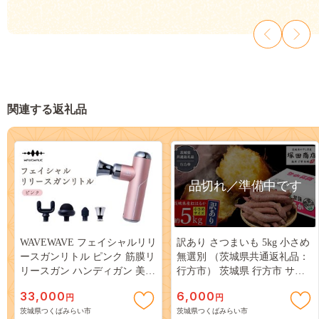
関連する返礼品
品切れ／準備中です
WAVEWAVE フェイシャルリリ
訳あり さつまいも 5kg 小さめ
ースガンリトル ピンク 筋膜リ
無選別 （茨城県共通返礼品：
リースガン ハンディガン 美容
行方市） 茨城県 行方市 サツ
実用的 エステ マッサージ 家
マイモ さつま芋 お徳用
33,000
6,000
円
円
電 首 肩 肩甲骨 癒し グッズ プ
[EA01-NT]
茨城県つくばみらい市
茨城県つくばみらい市
レゼント クリスマス ギフト