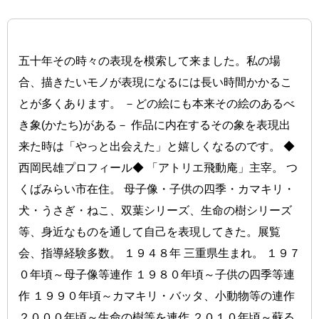
五十年その時々の表現を模索して来ました。私の場
合、描きたいモノが表現になるには長い時間かかるこ
とが多くあります。 －どの絵にも本来その絵のあるべ
き象(かたち)がある－ 作品に内在するその象を表現出
来た時は「やっと出会えた」と嬉しくなるのです。 ◆
西岡民雄プロフィール◆ 「アトリエ飛動庵」主宰。 つ
くばみらい市在住。 母子像・子供の四季・カマキリ・
犬・うさぎ・ねこ、双葉シリーズ、生命の樹シリーズ
等、身近なものを通して自己を表現してきた。展覧
会、指導経験多数。 １９４８年 三重県生まれ。 １９７
０年頃～母子像等連作 １９８０年頃～子供の四季等連
作 １９９０年頃～カマキリ・バッタ、小動物等の連作
２０００年頃～生命の樹等を連作 ２０１０年頃～蘇る