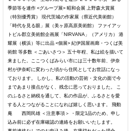
季節等を連作 <グループ展> 昭和会展 上野森大賞展
（特別優秀賞） 現代茨城の作家展（県近代美術館）
「時代を見る眼」展（美ヶ原高原美術館） ファイアッ
トビル郡立美術館企画展「NIRVANA」（アメリカ） 港
耀展（横浜）等に出品 <個展> 紀伊国屋画廊・つくば美
術館 等多数 ＜ごあいさつ＞ 五十年程、私は絵を描いて
来ました。ここつくばみらい市には三十数年前、伊奈
村が伊奈町に変わった頃から住民としてお世話になっ
ております。 しかし、私の活動の芸術・文化の面で今
まであまり接点がなく、残念に思っておりました。 こ
のふるさと納税を通して、私の作品が、ふるさとを愛
する人とつながることになれば嬉しく思います。 飛動
庵 西岡民雄 ＜注意事項＞ ・限定1品のため、申し
込み前に必ず在庫確認の連絡をお願いいたします。
事前連絡なしでのお申込み後、在庫切れだった場合、