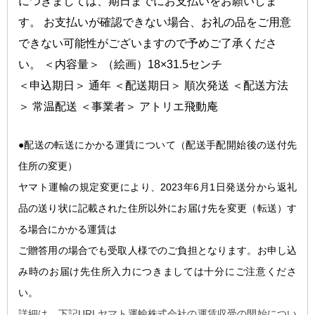
につきましては、期日までにお支払いをお願いしま
す。 お支払いが確認できない場合、お礼の品をご用意
できない可能性がございますので予めご了承くださ
い。
＜内容量＞
（絵画）18×31.5センチ
＜申込期日＞ 通年 ＜配送期日＞ 順次発送 ＜配送方法
＞ 常温配送 ＜事業者＞ アトリエ飛動庵
●配送の転送にかかる運
賃について（配送手配開始後の送付先
住所の変更）
ヤマト運輸の規定変更により、2023年6月1日発送分から返礼
品の送り状に記載された住所以外にお届け先を変更（転送）す
る場合にかかる運賃は
ご贈答用の場合でも受取人様でのご負担となります。お申し込
み時のお届け先住所入力につきましては十分にご注意くださ
い。
詳細は、下記URLヤマト運輸株式会社の運賃収受の開始につい