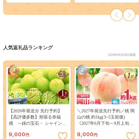
母の日 父の日 敬老の日
[AG156-NT]
人気返礼品ランキング
2026年08月08日最新
1
2
【2026年発送分 先行予約】
＼2027年発送先行予約／桃 岡
【高評価多数】頬張る幸福
山の桃 約1kg(3~5玉前後)
感 ～緑の宝石・ シャインマ
《2027年6月下旬～9月上旬頃
スカット ～ １ｋｇ以上（２～
出荷》 ご家庭用 訳あり 白桃
9,000
9,000
円
円
３房） フルーツ 山梨県産 果
岡山 はくとう スイーツ フル