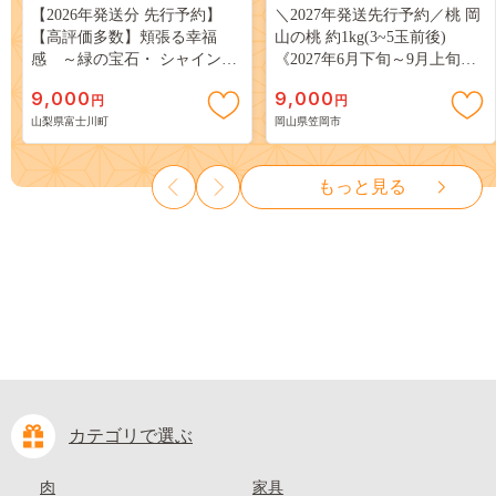
【2026年発送分 先行予約】
＼2027年発送先行予約／桃 岡
【高評価多数】頬張る幸福
山の桃 約1kg(3~5玉前後)
感 ～緑の宝石・ シャインマ
《2027年6月下旬～9月上旬頃
スカット ～ １ｋｇ以上（２～
出荷》 ご家庭用 訳あり 白桃
9,000
9,000
円
円
３房） フルーツ 山梨県産 果
岡山 はくとう スイーツ フル
山梨県富士川町
岡山県笠岡市
物 くだもの シャイン マスカ
ーツ 果物 デザート 旬 モモ も
ット ぶどう ブドウ 葡萄 大粒
も 先行予約 送料無料 果物 岡
種なし 先行予約 富士川町
山県 笠岡市 清水白桃 白鳳 白
もっと見る
10000円 一万円 9000円 九千円
麗 クール便---
kasaoka_zsy_419_100---
カテゴリで選ぶ
肉
家具