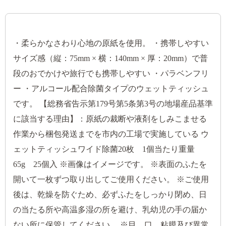
・柔らかなさわり心地の原紙を使用。 ・携帯しやすい
サイズ感（縦：75mm × 横：140mm × 厚：20mm）で普
段のおでかけや旅行でも携帯しやすい ・パラベンフリ
ー ・アルコール配合除菌タイプのウェットティッシュ
です。 【総務省告示第179号第5条第3号の地場産品基準
に該当する理由】：原紙の裁断や液剤をしみこませる
作業から梱包発送までを市内の工場で実施している ウ
ェットティッシュワイド除菌20枚 1個当たり重量
65g 25個入 ※画像はイメージです。 ※表面のふたを
開いて一枚ずつ取り出してご使用ください。 ※ご使用
後は、乾燥を防ぐため、必ずふたをしっかり閉め、日
の当たる所や高温多湿の所を避け、乳幼児の手の届か
ない所に保管してください。 ※目、口、粘膜及び異常