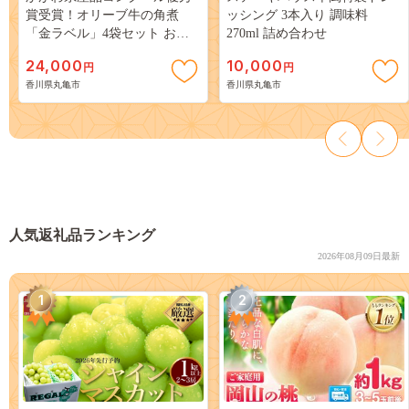
賞受賞！オリーブ牛の角煮
ッシング 3本入り 調味料
「金ラベル」4袋セット お肉
270ml 詰め合わせ
加工食品 牛肉の角煮
24,000
10,000
円
円
香川県丸亀市
香川県丸亀市
人気返礼品ランキング
2026年08月09日最新
1
2