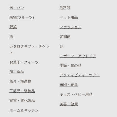
米・パン
飲料類
果物(フルーツ)
ペット用品
野菜
ファッション
酒
定期便
カタログギフト・チケッ
卵
ト
スポーツ・アウトドア
お菓子・スイーツ
季節・旬の品
加工食品
アクティビティ・ツアー
魚介・海産物
布団・寝具
工芸品・装飾品
キッズ・ベビー用品
家電・電化製品
美容・健康
ホーム＆キッチン