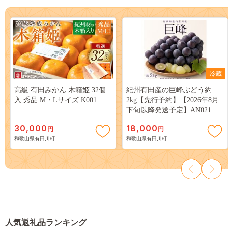
冷蔵
高級 有田みかん 木箱姫 32個
紀州有田産の巨峰ぶどう約
入 秀品 M・Lサイズ K001
2kg【先行予約】【2026年8月
下旬以降発送予定】AN021
30,000
18,000
円
円
和歌山県有田川町
和歌山県有田川町
人気返礼品ランキング