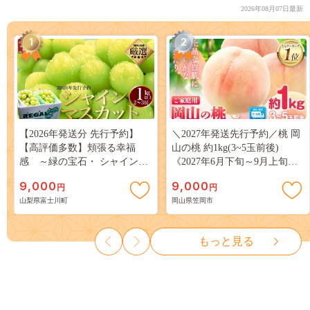
2026年08月07日最新
1
2
【2026年発送分 先行予約】
＼2027年発送先行予約／桃 岡
【高評価多数】頬張る幸福
山の桃 約1kg(3~5玉前後)
感 ～緑の宝石・ シャインマ
《2027年6月下旬～9月上旬頃
スカット ～ １ｋｇ以上（２～
出荷》 ご家庭用 訳あり 白桃
9,000
9,000
円
円
３房） フルーツ 山梨県産 果
岡山 はくとう スイーツ フル
山梨県富士川町
岡山県笠岡市
物 くだもの シャイン マスカ
ーツ 果物 デザート 旬 モモ も
ット ぶどう ブドウ 葡萄 大粒
も 先行予約 送料無料 果物 岡
種なし 先行予約 富士川町
山県 笠岡市 清水白桃 白鳳 白
もっと見る
10000円 一万円 9000円 九千円
麗 クール便---
kasaoka_zsy_419_100---