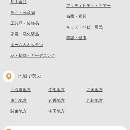
加工食品
アクティビティ・ツアー
魚介・海産物
布団・寝具
工芸品・装飾品
キッズ・ベビー用品
家電・電化製品
美容・健康
ホーム＆キッチン
花・植物・ガーデニング
地域で選ぶ
北海道地方
中部地方
四国地方
東北地方
近畿地方
九州地方
関東地方
中国地方