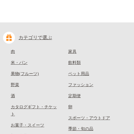
カテゴリで選ぶ
肉
家具
米・パン
飲料類
果物(フルーツ)
ペット用品
野菜
ファッション
酒
定期便
カタログギフト・チケッ
卵
ト
スポーツ・アウトドア
お菓子・スイーツ
季節・旬の品