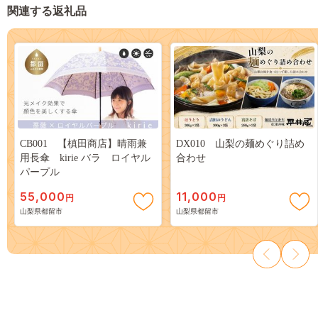
関連する返礼品
CB001 【槙田商店】晴雨兼
DX010 山梨の麺めぐり詰め
用長傘 kirie バラ ロイヤル
合わせ
パープル
55,000
11,000
円
円
山梨県都留市
山梨県都留市