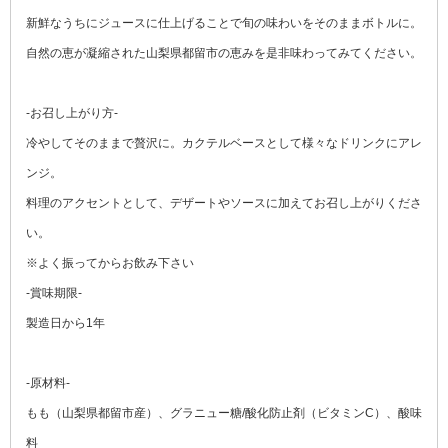
新鮮なうちにジュースに仕上げることで旬の味わいをそのままボトルに。
自然の恵が凝縮された山梨県都留市の恵みを是非味わってみてください。
-お召し上がり方-
冷やしてそのままで贅沢に。カクテルベースとして様々なドリンクにアレ
ンジ。
料理のアクセントとして、デザートやソースに加えてお召し上がりくださ
い。
※よく振ってからお飲み下さい
-賞味期限-
製造日から1年
-原材料-
もも（山梨県都留市産）、グラニュー糖/酸化防止剤（ビタミンC）、酸味
料