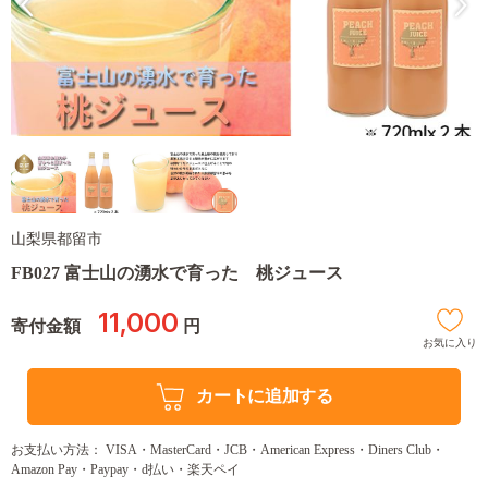
山梨県都留市
FB027 富士山の湧水で育った 桃ジュース
11,000
寄付金額
円
お気に入り
カートに追加する
お支払い方法： VISA・MasterCard・JCB・American Express・Diners Club・
Amazon Pay・Paypay・d払い・楽天ペイ