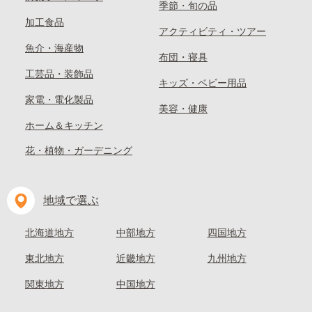
季節・旬の品
加工食品
アクティビティ・ツアー
魚介・海産物
布団・寝具
工芸品・装飾品
キッズ・ベビー用品
家電・電化製品
美容・健康
ホーム＆キッチン
花・植物・ガーデニング
地域で選ぶ
北海道地方
中部地方
四国地方
東北地方
近畿地方
九州地方
関東地方
中国地方