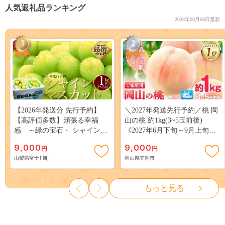
人気返礼品ランキング
2026年08月08日最新
1
2
【2026年発送分 先行予約】
＼2027年発送先行予約／桃 岡
【高評価多数】頬張る幸福
山の桃 約1kg(3~5玉前後)
感 ～緑の宝石・ シャインマ
《2027年6月下旬～9月上旬頃
スカット ～ １ｋｇ以上（２～
出荷》 ご家庭用 訳あり 白桃
9,000
9,000
円
円
３房） フルーツ 山梨県産 果
岡山 はくとう スイーツ フル
山梨県富士川町
岡山県笠岡市
物 くだもの シャイン マスカ
ーツ 果物 デザート 旬 モモ も
ット ぶどう ブドウ 葡萄 大粒
も 先行予約 送料無料 果物 岡
種なし 先行予約 富士川町
山県 笠岡市 清水白桃 白鳳 白
もっと見る
10000円 一万円 9000円 九千円
麗 クール便---
kasaoka_zsy_419_100---