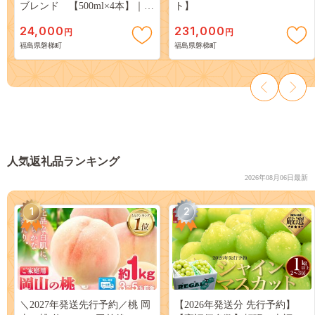
ブレンド 【500ml×4本】｜と
ト】
まと 野菜 瓶 無糖 2L
24,000
231,000
円
円
福島県磐梯町
福島県磐梯町
人気返礼品ランキング
2026年08月06日最新
1
2
＼2027年発送先行予約／桃 岡
【2026年発送分 先行予約】