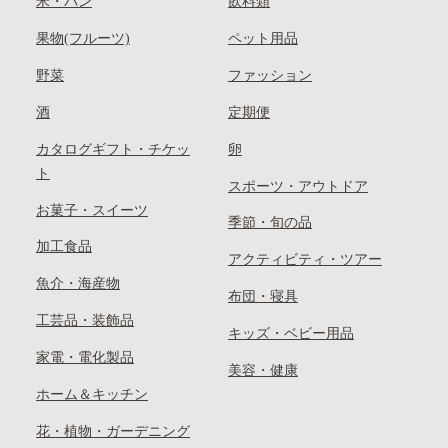
米・パン
飲料類
果物(フルーツ)
ペット用品
野菜
ファッション
酒
定期便
カタログギフト・チケッ
卵
ト
スポーツ・アウトドア
お菓子・スイーツ
季節・旬の品
加工食品
アクティビティ・ツアー
魚介・海産物
布団・寝具
工芸品・装飾品
キッズ・ベビー用品
家電・電化製品
美容・健康
ホーム＆キッチン
花・植物・ガーデニング