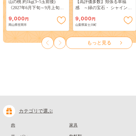
山の桃 約1kg(3~5玉前後)
【高評価多数】頬張る幸福
《2027年6月下旬～9月上旬頃
感 ～緑の宝石・ シャインマ
出荷》 ご家庭用 訳あり 白桃
スカット ～ １ｋｇ以上（２～
9,000
9,000
円
円
岡山 はくとう スイーツ フル
３房） フルーツ 山梨県産 果
岡山県笠岡市
山梨県富士川町
ーツ 果物 デザート 旬 モモ も
物 くだもの シャイン マスカ
も 先行予約 送料無料 果物 岡
ット ぶどう ブドウ 葡萄 大粒
山県 笠岡市 清水白桃 白鳳 白
種なし 先行予約 富士川町
もっと見る
麗 クール便---
10000円 一万円 9000円 九千円
kasaoka_zsy_419_100---
カテゴリで選ぶ
肉
家具