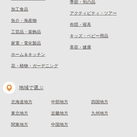
季節・旬の品
加工食品
アクティビティ・ツアー
魚介・海産物
布団・寝具
工芸品・装飾品
キッズ・ベビー用品
家電・電化製品
美容・健康
ホーム＆キッチン
花・植物・ガーデニング
地域で選ぶ
北海道地方
中部地方
四国地方
東北地方
近畿地方
九州地方
関東地方
中国地方