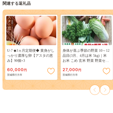
関連する返礼品
U-7 ◆3ヵ月定期便◆ 黄身がし
身体が喜ぶ季節の野菜 10～12
っかり濃厚な卵【アスタの恵
品目(3月、4月は米 5kg)｜米
み】90個×3
お米 こめ 玄米 野菜 野菜セッ
ト 栽培期間農薬不使用 茨城県
60,000
27,000
円
円
共通返礼品 共通返礼品 茨城県
茨城県行方市
茨城県行方市
潮来市 行方市(BI-8)