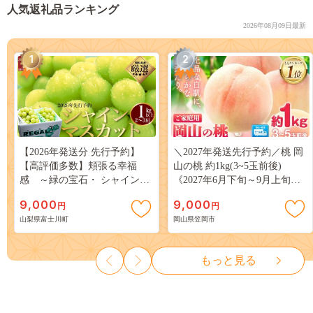
人気返礼品ランキング
2026年08月09日最新
1
2
【2026年発送分 先行予約】
＼2027年発送先行予約／桃 岡
【高評価多数】頬張る幸福
山の桃 約1kg(3~5玉前後)
感 ～緑の宝石・ シャインマ
《2027年6月下旬～9月上旬頃
スカット ～ １ｋｇ以上（２～
出荷》 ご家庭用 訳あり 白桃
9,000
9,000
円
円
３房） フルーツ 山梨県産 果
岡山 はくとう スイーツ フル
山梨県富士川町
岡山県笠岡市
物 くだもの シャイン マスカ
ーツ 果物 デザート 旬 モモ も
ット ぶどう ブドウ 葡萄 大粒
も 先行予約 送料無料 果物 岡
種なし 先行予約 富士川町
山県 笠岡市 清水白桃 白鳳 白
もっと見る
10000円 一万円 9000円 九千円
麗 クール便---
kasaoka_zsy_419_100---