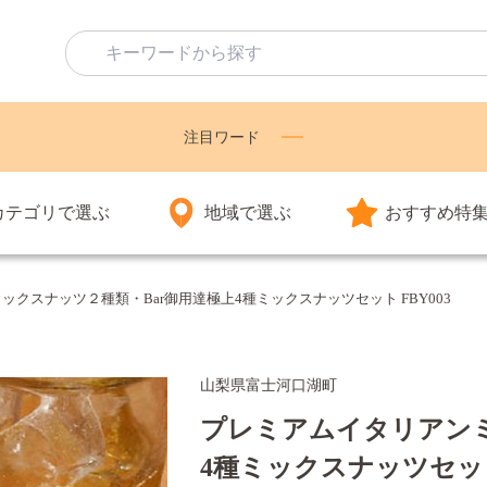
注目ワード
カテゴリで選ぶ
地域で選ぶ
おすすめ特
クスナッツ２種類・Bar御用達極上4種ミックスナッツセット FBY003
山梨県富士河口湖町
プレミアムイタリアンミ
4種ミックスナッツセット 