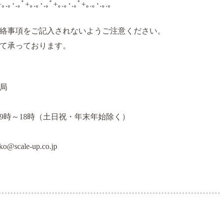
+｡.｡･.｡ﾟ+｡.｡･.｡ﾟ+｡.｡･.｡ﾟ+｡.｡･.｡.｡
絡事項をご記入されないようご注意ください。
て承っております。
局
9時～18時（土日祝・年末年始除く）
ko@scale-up.co.jp