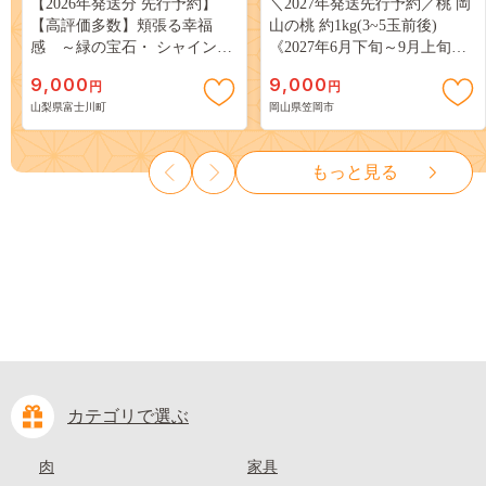
【2026年発送分 先行予約】
＼2027年発送先行予約／桃 岡
【高評価多数】頬張る幸福
山の桃 約1kg(3~5玉前後)
感 ～緑の宝石・ シャインマ
《2027年6月下旬～9月上旬頃
スカット ～ １ｋｇ以上（２～
出荷》 ご家庭用 訳あり 白桃
9,000
9,000
円
円
３房） フルーツ 山梨県産 果
岡山 はくとう スイーツ フル
山梨県富士川町
岡山県笠岡市
物 くだもの シャイン マスカ
ーツ 果物 デザート 旬 モモ も
ット ぶどう ブドウ 葡萄 大粒
も 先行予約 送料無料 果物 岡
種なし 先行予約 富士川町
山県 笠岡市 清水白桃 白鳳 白
もっと見る
10000円 一万円 9000円 九千円
麗 クール便---
kasaoka_zsy_419_100---
カテゴリで選ぶ
肉
家具