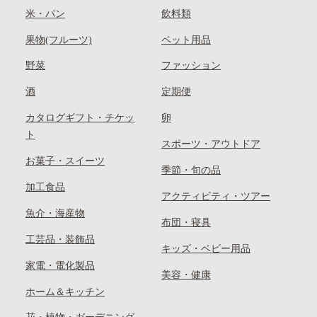
米・パン
飲料類
果物(フルーツ)
ペット用品
野菜
ファッション
酒
定期便
カタログギフト・チケッ
卵
ト
スポーツ・アウトドア
お菓子・スイーツ
季節・旬の品
加工食品
アクティビティ・ツアー
魚介・海産物
布団・寝具
工芸品・装飾品
キッズ・ベビー用品
家電・電化製品
美容・健康
ホーム＆キッチン