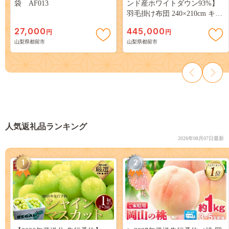
袋 AF013
ンド産ホワイトダウン93%】
羽毛掛け布団 240×210cm キン
グ【ダウンパワー370】
27,000
445,000
円
円
山梨県都留市
山梨県都留市
人気返礼品ランキング
2026年08月07日最新
1
2