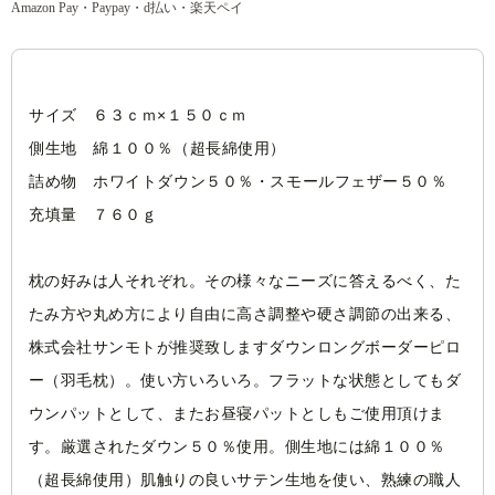
Amazon Pay・Paypay・d払い・楽天ペイ
サイズ ６３ｃｍ×１５０ｃｍ
側生地 綿１００％（超長綿使用）
詰め物 ホワイトダウン５０％・スモールフェザー５０％
充填量 ７６０ｇ
枕の好みは人それぞれ。その様々なニーズに答えるべく、た
たみ方や丸め方により自由に高さ調整や硬さ調節の出来る、
株式会社サンモトが推奨致しますダウンロングボーダーピロ
ー（羽毛枕）。使い方いろいろ。フラットな状態としてもダ
ウンパットとして、またお昼寝パットとしもご使用頂けま
す。厳選されたダウン５０％使用。側生地には綿１００％
（超長綿使用）肌触りの良いサテン生地を使い、熟練の職人