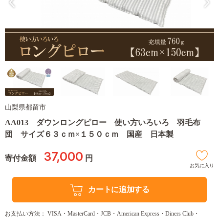
山梨県都留市
AA013 ダウンロングピロー 使い方いろいろ 羽毛布
団 サイズ６３ｃｍ×１５０ｃｍ 国産 日本製
37,000
寄付金額
円
お気に入り
カートに追加する
お支払い方法： VISA・MasterCard・JCB・American Express・Diners Club・