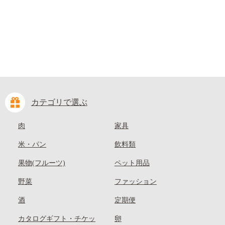
kasaoka_zsy_419_100---
カテゴリで選ぶ
肉
家具
米・パン
飲料類
果物(フルーツ)
ペット用品
野菜
ファッション
酒
定期便
カタログギフト・チケッ
卵