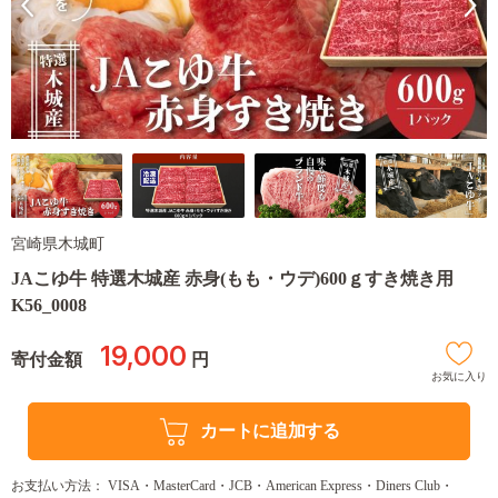
宮崎県木城町
JAこゆ牛 特選木城産 赤身(もも・ウデ)600ｇすき焼き用
K56_0008
19,000
寄付金額
円
お気に入り
カートに追加する
お支払い方法： VISA・MasterCard・JCB・American Express・Diners Club・