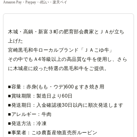
Amazon Pay・Paypay・d払い・楽天ペイ
木城・高鍋・新富３町の肥育部会農家とＪＡが立ち
上げた
宮崎黒毛和牛ローカルブランド「ＪＡこゆ牛」
その中でもＡ4等級以上の高品質な牛を使用し、さら
に木城産に絞った特選の黒毛和牛をご提供。
■容量：赤身(もも・ウデ)600ｇすき焼き用
■賞味期限：製造日より60日
■発送期日：入金確認後30日以内に順次発送します
■アレルギー：牛肉
■発送方法：冷凍
■事業者：こゆ農畜産物直売所ルーピン