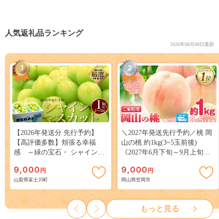
人気返礼品ランキング
2026年08月08日最新
1
2
【2026年発送分 先行予約】
＼2027年発送先行予約／桃 岡
【高評価多数】頬張る幸福
山の桃 約1kg(3~5玉前後)
感 ～緑の宝石・ シャインマ
《2027年6月下旬～9月上旬頃
スカット ～ １ｋｇ以上（２～
出荷》 ご家庭用 訳あり 白桃
9,000
9,000
円
円
３房） フルーツ 山梨県産 果
岡山 はくとう スイーツ フル
山梨県富士川町
岡山県笠岡市
物 くだもの シャイン マスカ
ーツ 果物 デザート 旬 モモ も
ット ぶどう ブドウ 葡萄 大粒
も 先行予約 送料無料 果物 岡
種なし 先行予約 富士川町
山県 笠岡市 清水白桃 白鳳 白
もっと見る
10000円 一万円 9000円 九千円
麗 クール便---