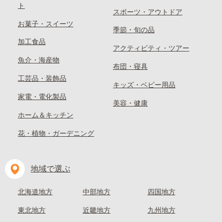
ト
スポーツ・アウトドア
お菓子・スイーツ
季節・旬の品
加工食品
アクティビティ・ツアー
魚介・海産物
布団・寝具
工芸品・装飾品
キッズ・ベビー用品
家電・電化製品
美容・健康
ホーム＆キッチン
花・植物・ガーデニング
地域で選ぶ
北海道地方
中部地方
四国地方
東北地方
近畿地方
九州地方