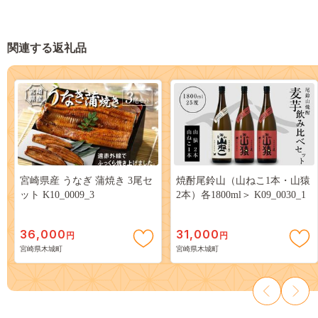
関連する返礼品
宮崎県産 うなぎ 蒲焼き 3尾セ
焼酎尾鈴山（山ねこ1本・山猿
ット K10_0009_3
2本）各1800ml＞ K09_0030_1
36,000
31,000
円
円
宮崎県木城町
宮崎県木城町