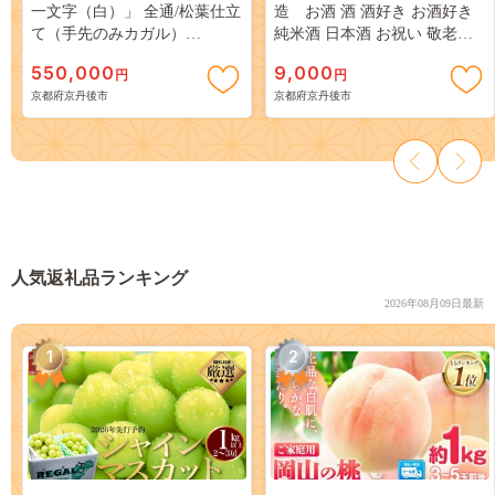
一文字（白）」 全通/松葉仕立
造 お酒 酒 酒好き お酒好き
て（手先のみカガル）
純米酒 日本酒 お祝い 敬老の
FY00018
日 誕生日 母の日 父の日 手土
550,000
9,000
円
円
産 プレゼント アルコール 京
京都府京丹後市
京都府京丹後市
都 丹後 地酒 日本酒 送料無
料 AM00726
人気返礼品ランキング
2026年08月09日最新
1
2