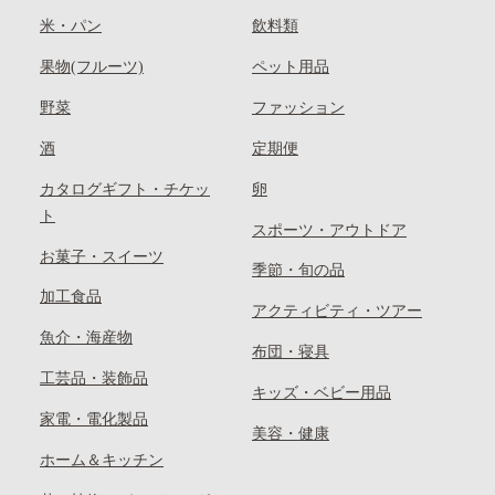
米・パン
飲料類
果物(フルーツ)
ペット用品
野菜
ファッション
酒
定期便
カタログギフト・チケッ
卵
ト
スポーツ・アウトドア
お菓子・スイーツ
季節・旬の品
加工食品
アクティビティ・ツアー
魚介・海産物
布団・寝具
工芸品・装飾品
キッズ・ベビー用品
家電・電化製品
美容・健康
ホーム＆キッチン