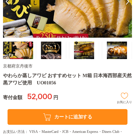
京都府京丹後市
やわらか蒸しアワビ おすすめセット M箱 日本海西部産天然
黒アワビ使用 UO01056
52,000
寄付金額
円
お気に入り
カートに追加する
お支払い方法： VISA・MasterCard・JCB・American Express・Diners Club・