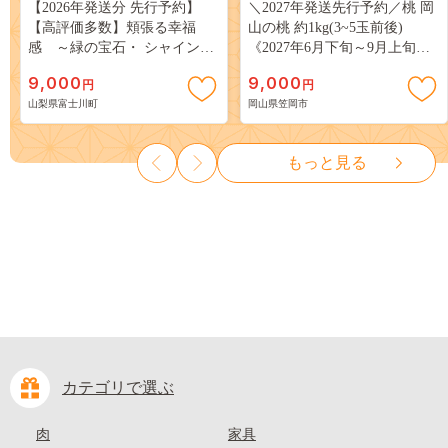
【2026年発送分 先行予約】
＼2027年発送先行予約／桃 岡
【高評価多数】頬張る幸福
山の桃 約1kg(3~5玉前後)
感 ～緑の宝石・ シャインマ
《2027年6月下旬～9月上旬頃
スカット ～ １ｋｇ以上（２～
出荷》 ご家庭用 訳あり 白桃
9,000
9,000
円
円
３房） フルーツ 山梨県産 果
岡山 はくとう スイーツ フル
山梨県富士川町
岡山県笠岡市
物 くだもの シャイン マスカ
ーツ 果物 デザート 旬 モモ も
ット ぶどう ブドウ 葡萄 大粒
も 先行予約 送料無料 果物 岡
種なし 先行予約 富士川町
山県 笠岡市 清水白桃 白鳳 白
もっと見る
10000円 一万円 9000円 九千円
麗 クール便---
kasaoka_zsy_419_100---
カテゴリで選ぶ
肉
家具