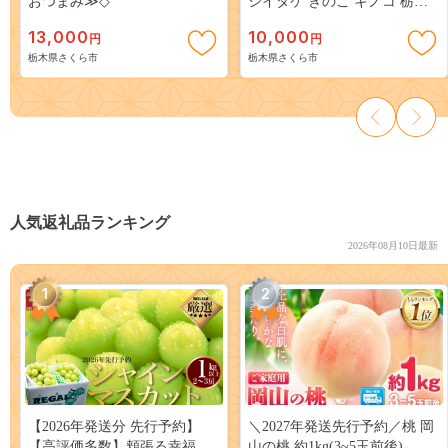
おつまみ≫◇
シイタケ きのこ キノコ 栃木
県≫
13,000
10,000
円
円
栃木県さくら市
栃木県さくら市
人気返礼品ランキング
2026年08月10日最新
1
2
【2026年発送分 先行予約】
＼2027年発送先行予約／桃 岡
【高評価多数】頬張る幸福
山の桃 約1kg(3~5玉前後)