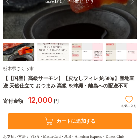
品切れ／準備中です
栃木県さくら市
【【国産】高級サーモン】【皮なしフィレ 約500g】産地直
送 天然仕立て おつまみ 高級 ※沖縄・離島への配送不可
12,000
寄付金額
円
お気に入り
カートに追加する
お支払い方法： VISA・MasterCard・JCB・American Express・Diners Club