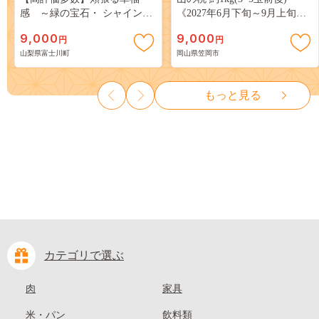
感 ～緑の宝石・ シャインマ
《2027年6月下旬～9月上旬頃
スカット ～ １ｋｇ以上（２～
出荷》 ご家庭用 訳あり 白桃
9,000
9,000
円
円
３房） フルーツ 山梨県産 果
岡山 はくとう スイーツ フル
山梨県富士川町
岡山県笠岡市
物 くだもの シャイン マスカ
ーツ 果物 デザート 旬 モモ も
ット ぶどう ブドウ 葡萄 大粒
も 先行予約 送料無料 果物 岡
種なし 先行予約 富士川町
山県 笠岡市 清水白桃 白鳳 白
もっと見る
10000円 一万円 9000円 九千円
麗 クール便---
kasaoka_zsy_419_100---
カテゴリで選ぶ
肉
家具
米・パン
飲料類