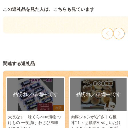
この返礼品を見た人は、こちらも見ています
関連する返礼品
品切れ／準備中です
品切れ／準備中です
冷蔵
大長なす 味くらべ≪漬物 つ
肉厚ジャンボな”さくら椎
けもの 一夜漬け わさび風味
茸”１ｋｇ箱詰め≪しいたけ