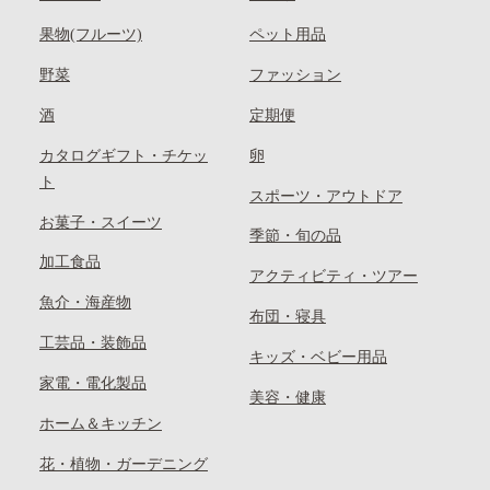
果物(フルーツ)
ペット用品
野菜
ファッション
酒
定期便
カタログギフト・チケッ
卵
ト
スポーツ・アウトドア
お菓子・スイーツ
季節・旬の品
加工食品
アクティビティ・ツアー
魚介・海産物
布団・寝具
工芸品・装飾品
キッズ・ベビー用品
家電・電化製品
美容・健康
ホーム＆キッチン
花・植物・ガーデニング