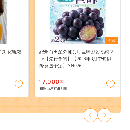
冷蔵
イズ 化粧箱
紀州有田産の種なし巨峰ぶどう約２
kg【先行予約】【2026年8月中旬以
降発送予定】AN026
17,000
円
和歌山県有田川町