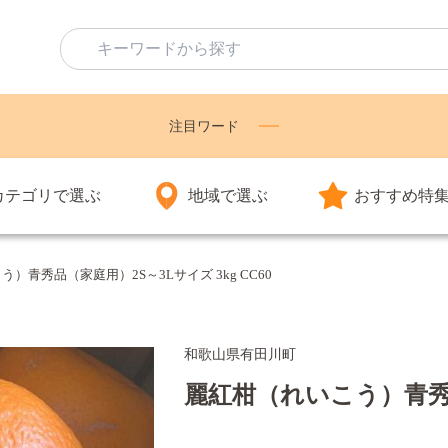
注目ワード
カテゴリで選ぶ
地域で選ぶ
おすすめ特
）青秀品（家庭用）2S～3Lサイズ 3kg CC60
和歌山県有田川町
麗紅柑（れいこう）青秀品（