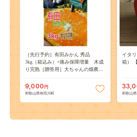
［先行予約］有田みかん 秀品
イタリ
3kg（箱込み）+痛み保障増量 木成
箱） 【
り完熟［贈答用］大ちゃんの畑農園
CA09
9,000
33,
円
和歌山県有田川町
和歌山県