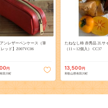
アンレザーペンケース（筆
たねなし柿 赤秀品 2Lサ
レッド】Z007VC06
（11～12個入） CC37
000
13,500
円
円
有田川町
和歌山県有田川町