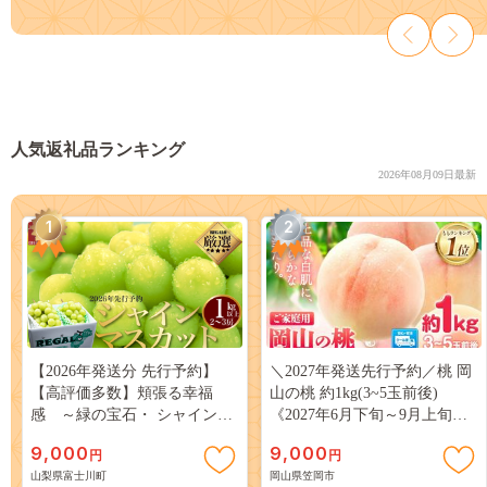
人気返礼品ランキング
2026年08月09日最新
1
2
【2026年発送分 先行予約】
＼2027年発送先行予約／桃 岡
【高評価多数】頬張る幸福
山の桃 約1kg(3~5玉前後)
感 ～緑の宝石・ シャインマ
《2027年6月下旬～9月上旬頃
スカット ～ １ｋｇ以上（２～
出荷》 ご家庭用 訳あり 白桃
9,000
9,000
円
円
３房） フルーツ 山梨県産 果
岡山 はくとう スイーツ フル
山梨県富士川町
岡山県笠岡市
物 くだもの シャイン マスカ
ーツ 果物 デザート 旬 モモ も