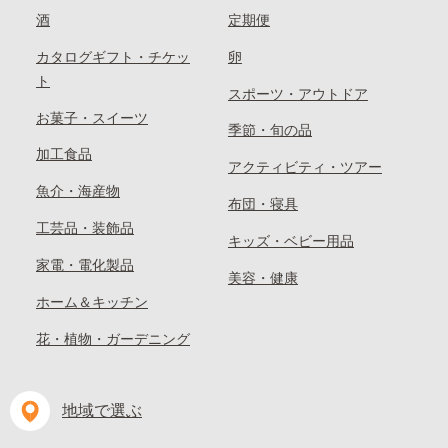
酒
定期便
カタログギフト・チケッ
卵
ト
スポーツ・アウトドア
お菓子・スイーツ
季節・旬の品
加工食品
アクティビティ・ツアー
魚介・海産物
布団・寝具
工芸品・装飾品
キッズ・ベビー用品
家電・電化製品
美容・健康
ホーム＆キッチン
花・植物・ガーデニング
地域で選ぶ