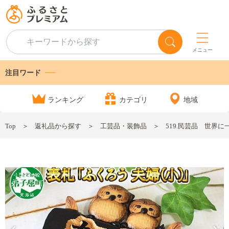
メニュー
注目ワード
ランキング
カテゴリ
地域
Top
返礼品から探す
工芸品・装飾品
519.民芸品 世界