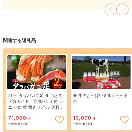
関連する返礼品
3179. タラバガニ足 4L 2kg 食
46.牛のおっぱいミルクセット
べ方ガイド・専用ハサミ付 カ
②
ニ かに 蟹 蟹肉 ボイル 送料無
料 北海道 弟子屈町
71,000
10,000
円
円
北海道弟子屈町
北海道弟子屈町