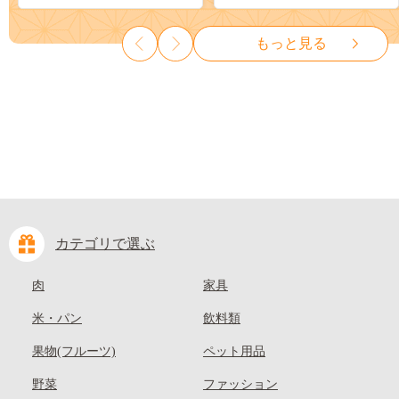
ット ぶどう ブドウ 葡萄 大粒
も 先行予約 送料無料 果物 岡
種なし 先行予約 富士川町
山県 笠岡市 清水白桃 白鳳 白
もっと見る
10000円 一万円 9000円 九千円
麗 クール便---
kasaoka_zsy_419_100---
カテゴリで選ぶ
肉
家具
米・パン
飲料類
果物(フルーツ)
ペット用品
野菜
ファッション