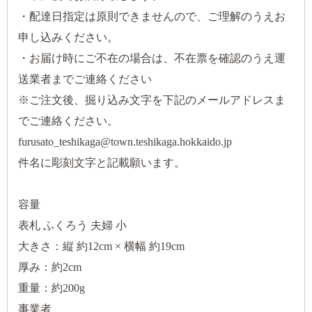
・配達日指定は原則できませんので、ご理解のうえお
申し込みください。
・お届け時にご不在の場合は、不在票を確認のうえ運
送業者までご連絡ください
※ご注文後、掘り込み文字を下記のメールアドレスま
でご連絡ください。
furusato_teshikaga@town.teshikaga.hokkaido.jp
件名に彫刻文字と記載願います。
容量
表札 ふくろう 夫婦 小
大きさ：縦 約12cm × 横幅 約19cm
厚み：約2cm
重量：約200g
事業者