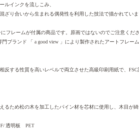
ールインクを流しこみ、
混ざり合いから生まれる偶発性を利用した技法で描かれていま
ーにフレームが付属の商品です。原画ではないのでご注意くだ
ブランド 「 a good view 」により製作されたアートフレー
相反する性質を高いレベルで両立させた高級印刷用紙で、FS
えるため松の木を加工したパイン材を芯材に使用し、木目が綺
/ 透明板 PET