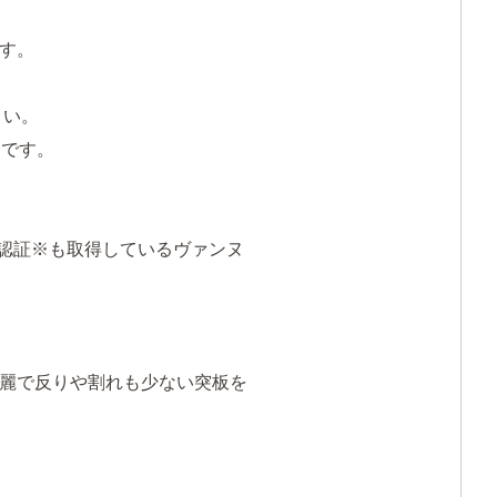
す。
さい。
ムです。
C認証※も取得しているヴァンヌ
麗で反りや割れも少ない突板を