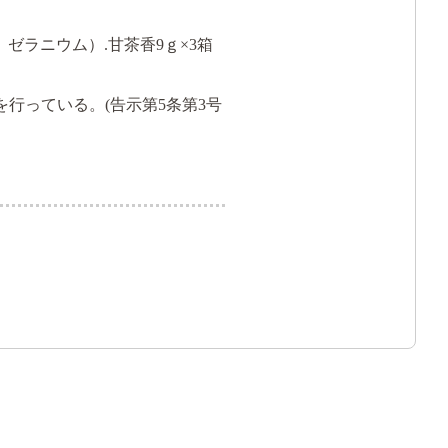
ゼラニウム）.甘茶香9ｇ×3箱
行っている。(告示第5条第3号