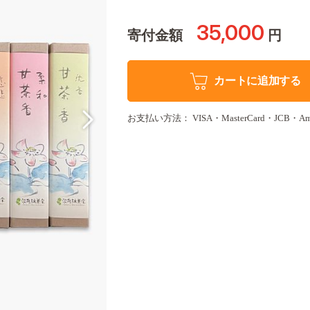
35,000
寄付金額
円
カートに追加する
お支払い方法： VISA・MasterCard・JCB・Amer