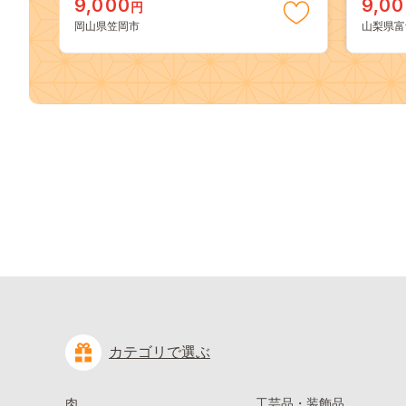
9,000
9,0
円
送料無料 果物 岡山県 笠岡市 清水白
どう 
岡山県笠岡市
山梨県富
桃 白鳳 白麗 クール便---
約 富士
kasaoka_zsy_419_100---
九千円
カテゴリで選ぶ
肉
工芸品・装飾品