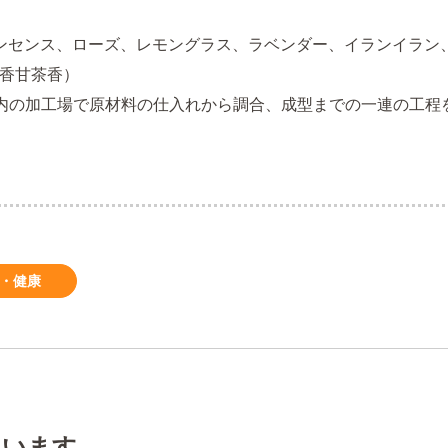
キンセンス、ローズ、レモングラス、ラベンダー、イランイラン、
香甘茶香）
域内の加工場で原材料の仕入れから調合、成型までの一連の工程を
容・健康
ています