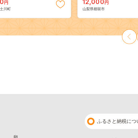
00
12,000
円
円
ブドウ 葡萄 大粒 種なし 先行予
士川町
山梨県都留市
川町 10000円 一万円 9000円
ふるさと納税につ
卵