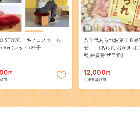
oKO STOOL キノコスツール
八千代あられお菓子８品
Ko Red(レッド) 椅子
せ [あられ おかき ポ
種 弁慶巻 ザラ角]
000
12,000
円
円
路市
兵庫県淡路市