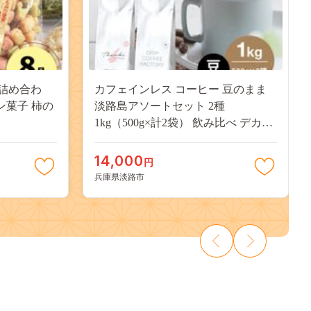
詰め合わ
カフェインレス コーヒー 豆のまま
ン菓子 柿の
淡路島アソートセット 2種
1kg（500g×計2袋） 飲み比べ デカフ
ェ
14,000
円
兵庫県淡路市