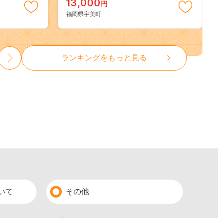
13,000
円
き 真空パック 個包装 冷凍 13000
福岡県宇美町
13000円
ランキングをもっと見る
いて
その他