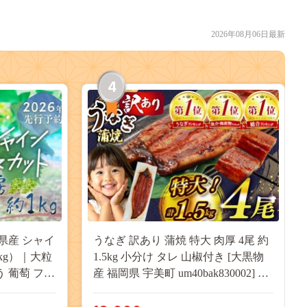
2026年08月06日最新
4
県産 シャイ
うなぎ 訳あり 蒲焼 特大 肉厚 4尾 約
kg）｜大粒
1.5kg 小分け タレ 山椒付き [大黒物
う 葡萄 フル
産 福岡県 宇美町 um40bak830002] 不
用 送料無料
揃い 規格外 家庭用 鰻 ウナギ unagi
うなぎ蒲焼 鰻蒲焼き 蒲焼き かば焼