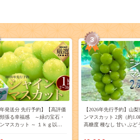
3
26年発送分 先行予約】【高評価
【2026年先行予約】山梨
頬張る幸福感 ～緑の宝石・
ンマスカット 2房（約1.0
ンマスカット ～ １ｋｇ以上
高糖度 種なし 甘い ぶど
３房） フルーツ 山梨県産 果
ーツ 果物 産地直送 贈答
だもの シャイン マスカット ぶ
JX003