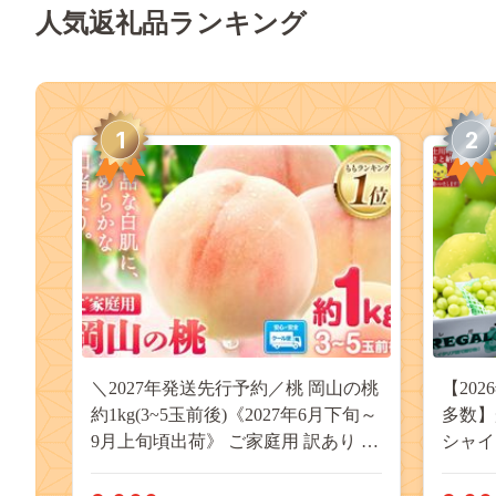
人気返礼品ランキング
1
2
＼2027年発送先行予約／桃 岡山の桃
【20
約1kg(3~5玉前後)《2027年6月下旬～
多数】
9月上旬頃出荷》 ご家庭用 訳あり 白
シャイ
桃 岡山 はくとう スイーツ フルーツ
（２～
果物 デザート 旬 モモ もも 先行予約
物 く