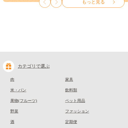
もっと見る
10000円 一万円 9000円 九千円
麗 クール便---
kasaoka_zsy_419_100---
カテゴリで選ぶ
肉
家具
米・パン
飲料類
果物(フルーツ)
ペット用品
野菜
ファッション
酒
定期便