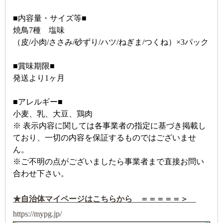
■内容量・サイズ等■
焼鳥7種 塩味
（皮/小肉/ささみ/砂ずり/ハツ/ねぎま/つくね）×3パック
■賞味期限■
発送より1ヶ月
■アレルギー■
小麦、乳、大豆、鶏肉
※ 表示内容に関しては各事業者の指定に基づき掲載し
ており、一切の内容を保証するものではございませ
ん。
※ご不明の点がございましたら事業者まで直接お問い
合わせ下さい。
★自治体マイページはこちらから ＝＝＝＝＝＞
https://mypg.jp/