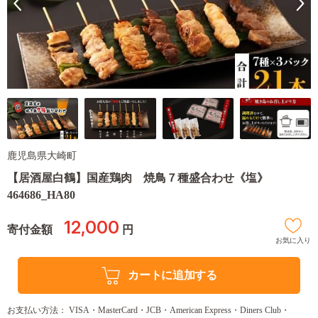
鹿児島県大崎町
【居酒屋白鶴】国産鶏肉 焼鳥７種盛合わせ《塩》
464686_HA80
12,000
寄付金額
円
お気に入り
カートに追加する
お支払い方法： VISA・MasterCard・JCB・American Express・Diners Club・