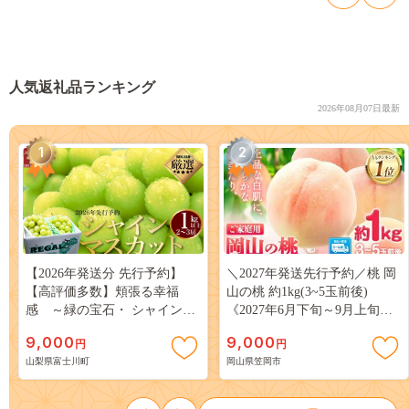
人気返礼品ランキング
2026年08月07日最新
1
2
【2026年発送分 先行予約】
＼2027年発送先行予約／桃 岡
【高評価多数】頬張る幸福
山の桃 約1kg(3~5玉前後)
感 ～緑の宝石・ シャインマ
《2027年6月下旬～9月上旬頃
スカット ～ １ｋｇ以上（２～
出荷》 ご家庭用 訳あり 白桃
9,000
9,000
円
円
３房） フルーツ 山梨県産 果
岡山 はくとう スイーツ フル
山梨県富士川町
岡山県笠岡市
物 くだもの シャイン マスカ
ーツ 果物 デザート 旬 モモ も
ット ぶどう ブドウ 葡萄 大粒
も 先行予約 送料無料 果物 岡
種なし 先行予約 富士川町
山県 笠岡市 清水白桃 白鳳 白