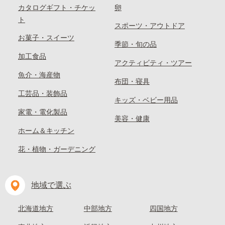
カタログギフト・チケッ
卵
ト
スポーツ・アウトドア
お菓子・スイーツ
季節・旬の品
加工食品
アクティビティ・ツアー
魚介・海産物
布団・寝具
工芸品・装飾品
キッズ・ベビー用品
家電・電化製品
美容・健康
ホーム＆キッチン
花・植物・ガーデニング
地域で選ぶ
北海道地方
中部地方
四国地方