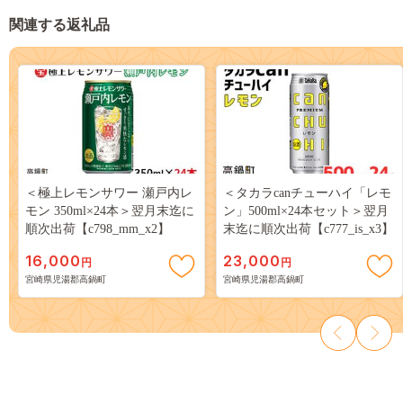
関連する返礼品
＜極上レモンサワー 瀬戸内レ
＜タカラcanチューハイ「レモ
モン 350ml×24本＞翌月末迄に
ン」500ml×24本セット＞翌月
順次出荷【c798_mm_x2】
末迄に順次出荷【c777_is_x3】
16,000
23,000
円
円
宮崎県児湯郡高鍋町
宮崎県児湯郡高鍋町