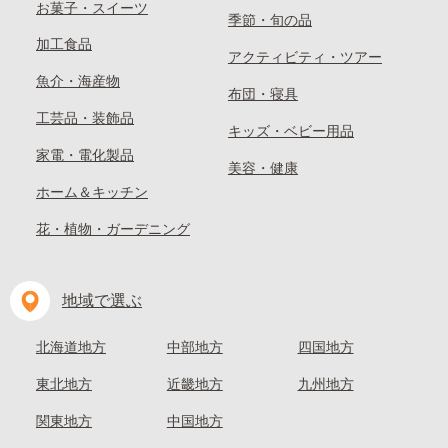
お菓子・スイーツ
季節・旬の品
加工食品
アクティビティ・ツアー
魚介・海産物
布団・寝具
工芸品・装飾品
キッズ・ベビー用品
家電・電化製品
美容・健康
ホーム＆キッチン
花・植物・ガーデニング
地域で選ぶ
北海道地方
中部地方
四国地方
東北地方
近畿地方
九州地方
関東地方
中国地方