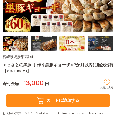
宮崎県児湯郡高鍋町
＜まさとの黒豚 手作り黒豚ギョーザ＞2か月以内に順次出荷
【c940_ks_x3】
13,000
寄付金額
円
お気に入り
カートに追加する
お支払い方法： VISA・MasterCard・JCB・American Express・Diners Club