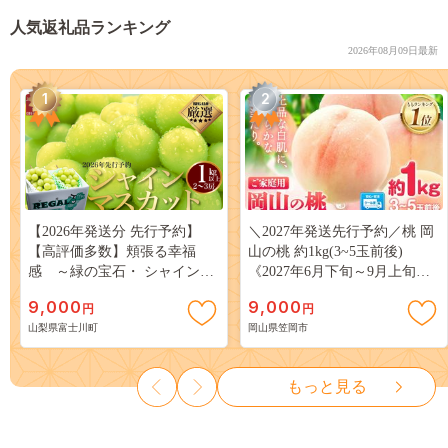
人気返礼品ランキング
2026年08月09日最新
1
2
【2026年発送分 先行予約】
＼2027年発送先行予約／桃 岡
【高評価多数】頬張る幸福
山の桃 約1kg(3~5玉前後)
感 ～緑の宝石・ シャインマ
《2027年6月下旬～9月上旬頃
スカット ～ １ｋｇ以上（２～
出荷》 ご家庭用 訳あり 白桃
9,000
9,000
円
円
３房） フルーツ 山梨県産 果
岡山 はくとう スイーツ フル
山梨県富士川町
岡山県笠岡市
物 くだもの シャイン マスカ
ーツ 果物 デザート 旬 モモ も
ット ぶどう ブドウ 葡萄 大粒
も 先行予約 送料無料 果物 岡
種なし 先行予約 富士川町
山県 笠岡市 清水白桃 白鳳 白
もっと見る
10000円 一万円 9000円 九千円
麗 クール便---
kasaoka_zsy_419_100---