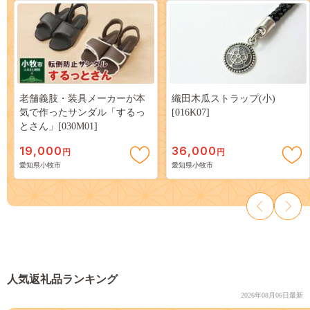
老舗義肢・装具メーカーが本
織田木瓜ストラップ(小)
気で作ったサンダル「するっ
[016K07]
とさん」[030M01]
19,000
36,000
円
円
愛知県小牧市
愛知県小牧市
人気返礼品ランキング
2026年08月06日最新