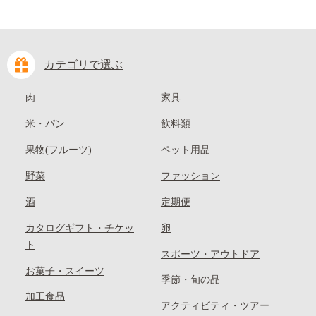
カテゴリで選ぶ
肉
家具
米・パン
飲料類
果物(フルーツ)
ペット用品
野菜
ファッション
酒
定期便
カタログギフト・チケッ
卵
ト
スポーツ・アウトドア
お菓子・スイーツ
季節・旬の品
加工食品
アクティビティ・ツアー