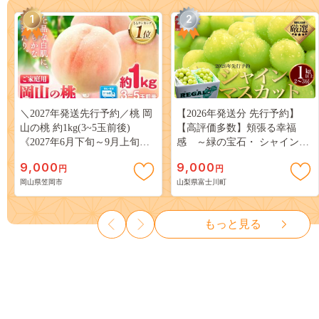
1
2
＼2027年発送先行予約／桃 岡
【2026年発送分 先行予約】
山の桃 約1kg(3~5玉前後)
【高評価多数】頬張る幸福
《2027年6月下旬～9月上旬頃
感 ～緑の宝石・ シャインマ
出荷》 ご家庭用 訳あり 白桃
スカット ～ １ｋｇ以上（２～
9,000
9,000
円
円
岡山 はくとう スイーツ フル
３房） フルーツ 山梨県産 果
岡山県笠岡市
山梨県富士川町
ーツ 果物 デザート 旬 モモ も
物 くだもの シャイン マスカ
も 先行予約 送料無料 果物 岡
ット ぶどう ブドウ 葡萄 大粒
山県 笠岡市 清水白桃 白鳳 白
種なし 先行予約 富士川町
もっと見る
麗 クール便---
10000円 一万円 9000円 九千円
kasaoka_zsy_419_100---