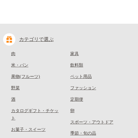
カテゴリで選ぶ
肉
家具
米・パン
飲料類
果物(フルーツ)
ペット用品
野菜
ファッション
酒
定期便
カタログギフト・チケッ
卵
ト
スポーツ・アウトドア
お菓子・スイーツ
季節・旬の品