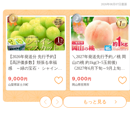
2026年08月07日最新
1
2
【2026年発送分 先行予約】
＼2027年発送先行予約／桃 岡
【高評価多数】頬張る幸福
山の桃 約1kg(3~5玉前後)
感 ～緑の宝石・ シャインマ
《2027年6月下旬～9月上旬頃
スカット ～ １ｋｇ以上（２～
出荷》 ご家庭用 訳あり 白桃
9,000
9,000
円
円
３房） フルーツ 山梨県産 果
岡山 はくとう スイーツ フル
山梨県富士川町
岡山県笠岡市
物 くだもの シャイン マスカ
ーツ 果物 デザート 旬 モモ も
ット ぶどう ブドウ 葡萄 大粒
も 先行予約 送料無料 果物 岡
種なし 先行予約 富士川町
山県 笠岡市 清水白桃 白鳳 白
もっと見る
10000円 一万円 9000円 九千円
麗 クール便---
kasaoka_zsy_419_100---