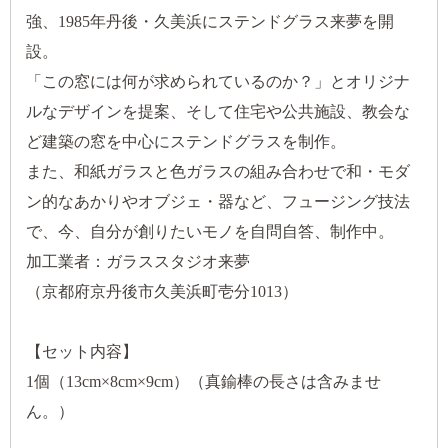
強、1985年丹後・久美浜にステンドグラス来夢を開
設。
「この窓には何が求められているのか？」とオリジナ
ルなデザインを提案、そして住宅や公共施設、教会な
ど建築の窓を中心にステンドグラスを制作。
また、和紙ガラスと色ガラスの組み合わせで和・モダ
ン的なあかりやオブジェ・器など、フュージング技法
で、今、自分が創りたいモノを自問自答、制作中。
加工業者：ガラススタジオ来夢
（京都府京丹後市久美浜町壱分1013）
【セット内容】
1個（13cm×8cm×9cm）（真鍮棒の長さは含みませ
ん。）