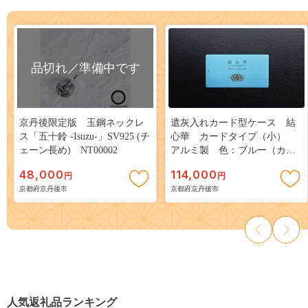
品切れ／準備中です
京丹後限定版 玉鋼ネックレ
遺灰入れカード型ケース 結
ス「五十鈴 -Isuzu-」SV925 (チ
心華 カードタイプ（小）
ェーン長め) NT00002
アルミ製 色：ブルー（カラ
ーアルマイト）HR00019
48,000
114,000
円
円
京都府京丹後市
京都府京丹後市
人気返礼品ランキング