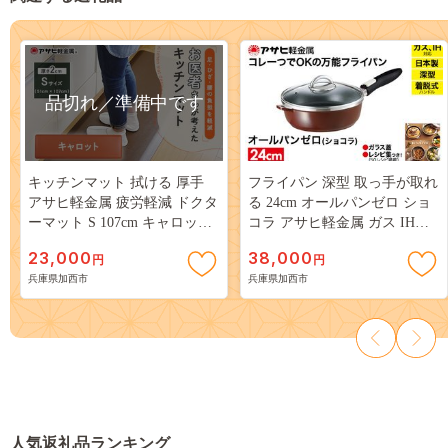
品切れ／準備中です
キッチンマット 拭ける 厚手
フライパン 深型 取っ手が取れ
アサヒ軽金属 疲労軽減 ドクタ
る 24cm オールパンゼロ ショ
ーマット S 107cm キャロット
コラ アサヒ軽金属 ガス IH対
キッチンマット 厚手 体圧分散
応 国産 日本製 ガラス蓋 着脱
23,000
38,000
円
円
抗菌 拭ける キッチン用品 お
式ハンドル レシピ集付き 調理
兵庫県加西市
兵庫県加西市
手入れ簡単 アサヒ軽金属
器具
人気返礼品ランキング