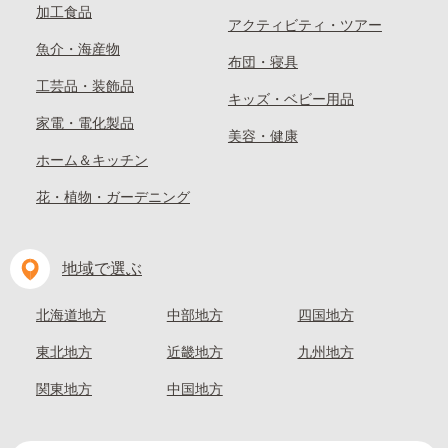
加工食品
アクティビティ・ツアー
魚介・海産物
布団・寝具
工芸品・装飾品
キッズ・ベビー用品
家電・電化製品
美容・健康
ホーム＆キッチン
花・植物・ガーデニング
地域で選ぶ
北海道地方
中部地方
四国地方
東北地方
近畿地方
九州地方
関東地方
中国地方