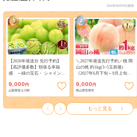
2026年08月09日最新
1
2
【2026年発送分 先行予約】
＼2027年発送先行予約／桃 岡
【高評価多数】頬張る幸福
山の桃 約1kg(3~5玉前後)
感 ～緑の宝石・ シャインマ
《2027年6月下旬～9月上旬頃
スカット ～ １ｋｇ以上（２～
出荷》 ご家庭用 訳あり 白桃
9,000
9,000
円
円
３房） フルーツ 山梨県産 果
岡山 はくとう スイーツ フル
山梨県富士川町
岡山県笠岡市
物 くだもの シャイン マスカ
ーツ 果物 デザート 旬 モモ も
ット ぶどう ブドウ 葡萄 大粒
も 先行予約 送料無料 果物 岡
種なし 先行予約 富士川町
山県 笠岡市 清水白桃 白鳳 白
もっと見る
10000円 一万円 9000円 九千円
麗 クール便---
kasaoka_zsy_419_100---