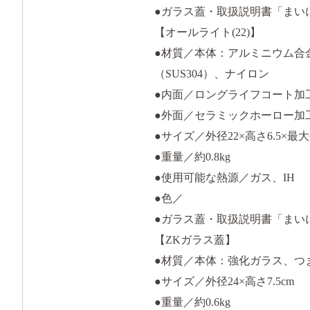
●ガラス蓋・取扱説明書「まい
【オールライト(22)】
●材質／本体：アルミニウム合
（SUS304）、ナイロン
●内面／ロングライフコート加
●外面／セラミックホーロー加
●サイズ／外径22×高さ6.5×最大長
●重量／約0.8kg
●使用可能な熱源／ガス、IH
●色／
●ガラス蓋・取扱説明書「まい
【ZKガラス蓋】
●材質／本体：強化ガラス、つま
●サイズ／外径24×高さ7.5cm
●重量／約0.6kg