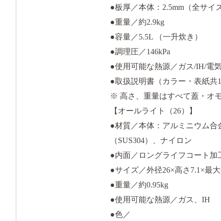
●板厚／本体：2.5mm（全サイ
●重量／約2.9kg
●容量／5.5L （一升炊き）
●調理圧／146kPa
●使用可能な熱源／ガス/IH/
●取扱説明書（カラー・表紙共1
※ 高さ、重量はすべて蓋・オ
【オールライト（26）】
●材質／本体：アルミニウム合
（SUS304）、ナイロン
●内面／ロングライフコート加
●サイズ／外径26×高さ7.1×最大
●重量／約0.95kg
●使用可能な熱源／ガス、IH
●色／