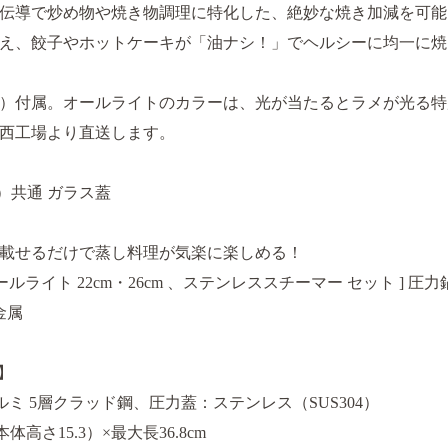
伝導で炒め物や焼き物調理に特化した、絶妙な焼き加減を可能
え、餃子やホットケーキが「油ナシ！」でヘルシーに均一に焼
。
ピ）付属。オールライトのカラーは、光が当たるとラメが光る
西工場より直送します。
）共通 ガラス蓋
載せるだけで蒸し料理が気楽に楽しめる！
ールライト 22cm・26cm 、ステンレススチーマー セット ] 圧
金属
】
ミ 5層クラッド鋼、圧力蓋：ステンレス（SUS304）
本体高さ15.3）×最大長36.8cm