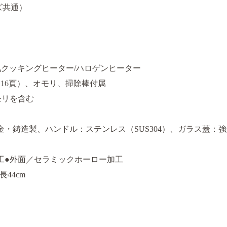
ズ共通）
電気クッキングヒーター/ハロゲンヒーター
16頁）、オモリ、掃除棒付属
モリを含む
金・鋳造製、ハンドル：ステンレス（SUS304）、ガラス蓋：
工●外面／セラミックホーロー加工
長44cm