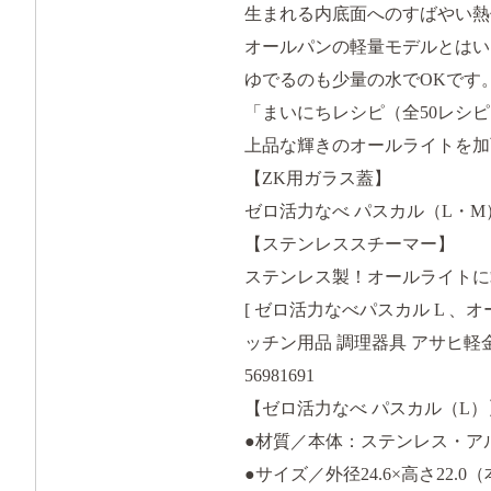
生まれる内底面へのすばやい熱
オールパンの軽量モデルとはい
ゆでるのも少量の水でOKです
「まいにちレシピ（全50レシ
上品な輝きのオールライトを加
【ZK用ガラス蓋】
ゼロ活力なべ パスカル（L・M
【ステンレススチーマー】
ステンレス製！オールライトに
[ ゼロ活力なべパスカル L 、オ
ッチン用品 調理器具 アサヒ軽
56981691
【ゼロ活力なべ パスカル（L）
●材質／本体：ステンレス・アル
●サイズ／外径24.6×高さ22.0（