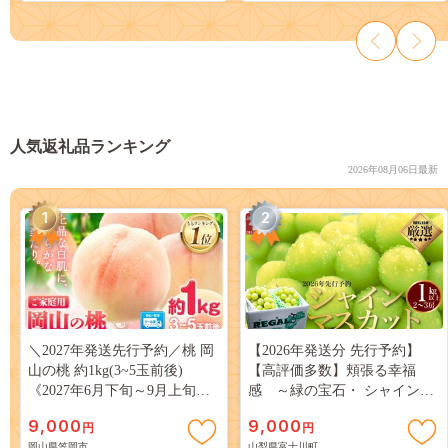
人気返礼品ランキング
2026年08月06日最新
1
2
＼2027年発送先行予約／桃 岡
【2026年発送分 先行予約】
山の桃 約1kg(3~5玉前後)
【高評価多数】頬張る幸福
《2027年6月下旬～9月上旬頃
感 ～緑の宝石・ シャインマ
出荷》 ご家庭用 訳あり 白桃
スカット ～ １ｋｇ以上（２～
9,000
9,000
円
円
岡山 はくとう スイーツ フル
３房） フルーツ 山梨県産 果
岡山県笠岡市
山梨県富士川町