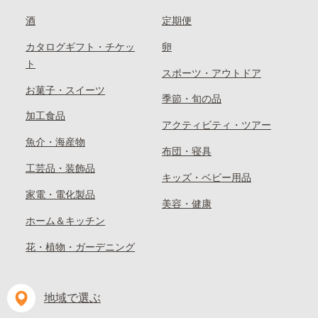
酒
定期便
カタログギフト・チケッ
卵
ト
スポーツ・アウトドア
お菓子・スイーツ
季節・旬の品
加工食品
アクティビティ・ツアー
魚介・海産物
布団・寝具
工芸品・装飾品
キッズ・ベビー用品
家電・電化製品
美容・健康
ホーム＆キッチン
花・植物・ガーデニング
地域で選ぶ