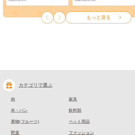
ーツ 果物 デザート 旬 モモ も
物 くだもの シャイン マスカ
も 先行予約 送料無料 果物 岡
ット ぶどう ブドウ 葡萄 大粒
山県 笠岡市 清水白桃 白鳳 白
種なし 先行予約 富士川町
もっと見る
麗 クール便---
10000円 一万円 9000円 九千円
kasaoka_zsy_419_100---
カテゴリで選ぶ
肉
家具
米・パン
飲料類
果物(フルーツ)
ペット用品
野菜
ファッション