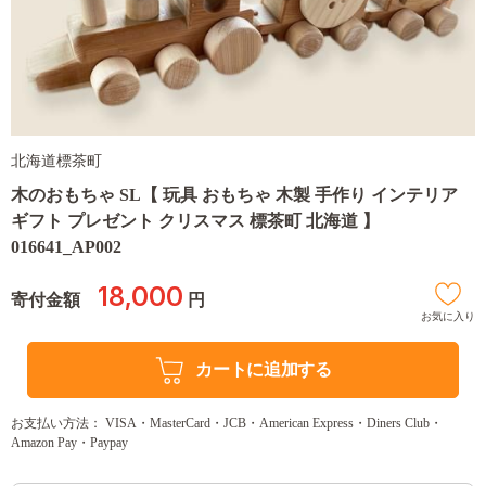
北海道標茶町
木のおもちゃ SL【 玩具 おもちゃ 木製 手作り インテリア
ギフト プレゼント クリスマス 標茶町 北海道 】
016641_AP002
18,000
寄付金額
円
お気に入り
カートに追加する
お支払い方法： VISA・MasterCard・JCB・American Express・Diners Club・
Amazon Pay・Paypay