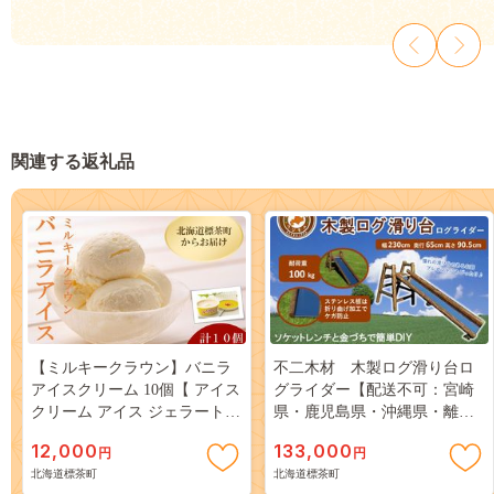
関連する返礼品
【ミルキークラウン】バニラ
不二木材 木製ログ滑り台ロ
アイスクリーム 10個【 アイス
グライダー【配送不可：宮崎
クリーム アイス ジェラート
県・鹿児島県・沖縄県・離
バニラ 乳製品 デザート お菓
島】【 天然木 すべり台 DIY
12,000
133,000
円
円
子 グルメ お取り寄せ 標茶町
お庭 標茶町 北海道 】
北海道標茶町
北海道標茶町
北海道 】 016641_AK008
016641_AC004