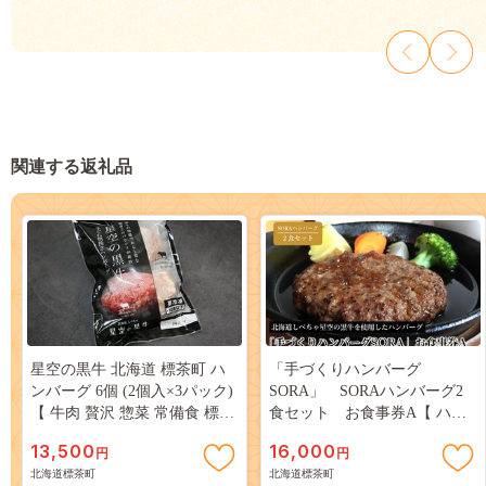
関連する返礼品
星空の黒牛 北海道 標茶町 ハ
「手づくりハンバーグ
ンバーグ 6個 (2個入×3パック)
SORA」 SORAハンバーグ2
【 牛肉 贅沢 惣菜 常備食 標茶
食セット お食事券A【 ハン
町 北海道 】 016641_AD007
バーグ 国産 手づくり SORA
13,500
16,000
円
円
食事券 標茶町 北海道 】
北海道標茶町
北海道標茶町
016641_AB001