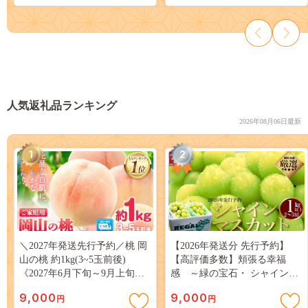
人気返礼品ランキング
2026年08月06日最新
1
2
＼2027年発送先行予約／桃 岡
【2026年発送分 先行予約】
山の桃 約1kg(3~5玉前後)
【高評価多数】頬張る幸福
《2027年6月下旬～9月上旬頃
感 ～緑の宝石・ シャインマ
出荷》 ご家庭用 訳あり 白桃
スカット ～ １ｋｇ以上（２～
9,000
9,000
円
円
岡山 はくとう スイーツ フル
３房） フルーツ 山梨県産 果