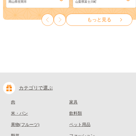
岡山県笠岡市
山梨県富士川町
ーツ 果物 デザート 旬 モモ も
物 くだもの シャイン マスカ
も 先行予約 送料無料 果物 岡
ット ぶどう ブドウ 葡萄 大粒
山県 笠岡市 清水白桃 白鳳 白
種なし 先行予約 富士川町
もっと見る
麗 クール便---
10000円 一万円 9000円 九千円
kasaoka_zsy_419_100---
カテゴリで選ぶ
肉
家具
米・パン
飲料類
果物(フルーツ)
ペット用品
野菜
ファッション