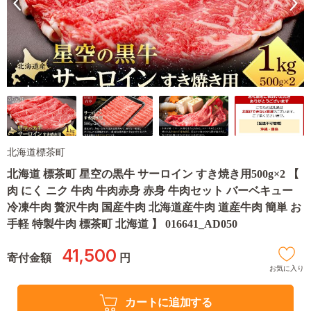
北海道標茶町
北海道 標茶町 星空の黒牛 サーロイン すき焼き用500g×2 【
肉 にく ニク 牛肉 牛肉赤身 赤身 牛肉セット バーベキュー
冷凍牛肉 贅沢牛肉 国産牛肉 北海道産牛肉 道産牛肉 簡単 お
手軽 特製牛肉 標茶町 北海道 】 016641_AD050
41,500
寄付金額
円
お気に入り
カートに追加する