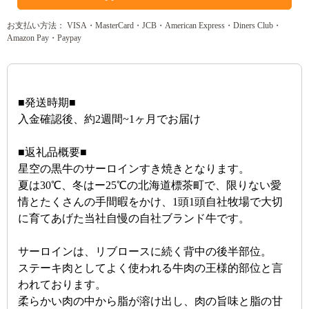
お支払い方法： VISA・MasterCard・JCB・American Express・Diners Club・
Amazon Pay・Paypay
■発送時期■
入金確認後、約2週間~1ヶ月でお届け
■返礼品概要■
星空の黒牛のサーロインすき焼きとなります。
夏は30℃、冬はー25℃の北海道標茶町で、限りない愛
情とたくさんの手間暇をかけ、1頭1頭自社牧場で大切
に育てあげた当社自慢の自社ブランド牛です。
サーロインは、リブロースに続く背中の後半部位。
ステーキ肉としてよく使われる牛肉の王様的部位と言
われております。
柔らかい肉の中から脂が溶け出し、肉の旨味と脂の甘