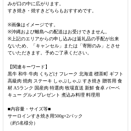
みが口の中に広がります。
すき焼き・焼すきどちらもおすすめです。
※画像はイメージです。
※沖縄および離島への配送はお受けできません。
※上記のエリアからの申し込みは返礼品の手配が出来
ないため、「キャンセル」または「寄附のみ」とさせ
ていただきます。予めご了承ください。
【関連キーワード】
黒牛 和牛 牛肉 くちどけ フレーク 北海道 標茶町 ギフト
高級肉 焼肉 ステーキ しゃぶしゃぶ すき焼き 贈答用 食
材 A5ランク 国産肉 特選肉 牧場直送 新鮮 食卓 バーベ
キュー グルメプレゼント 煮込み料理 料理用
■内容量・サイズ等■
サーロインすき焼き用500g×2パック
（約5名様分）