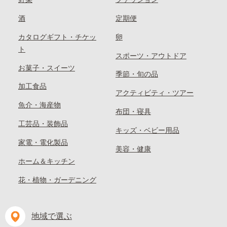
酒
定期便
カタログギフト・チケッ
卵
ト
スポーツ・アウトドア
お菓子・スイーツ
季節・旬の品
加工食品
アクティビティ・ツアー
魚介・海産物
布団・寝具
工芸品・装飾品
キッズ・ベビー用品
家電・電化製品
美容・健康
ホーム＆キッチン
花・植物・ガーデニング
地域で選ぶ